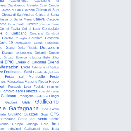
gna
Castelnuovo
Castiglione di
nana
Cavalbianco
Cavallo
Cencio
Cave
Chiesa di San
Chiesa di San Giovanni
o
Chiesa di Sant'Andrea
Chiesa di Santa
Chieva
hiesa di Santa Maria
Ciaspole
rismo
Cimitero
Cima Tauffi
Cinque Terre
Comodato
Col di Favilla
Col di Luco
e di Gallicano
Contrario
Contributi
Corchia
Coronato
Costanza
Coreglia
ovid-19
criptovalute
Cusna
Cutigliano
le Saisi
Detrazioni
Della Robbia
Dialetto
Dolomiti
Doppio
Doganaccia
o
Ducato Estense
e-fattura
Eglio
Elba
ni
EPIC
Eventi
Eremo di Calomini
ifestazioni
Excel
Fabbriche di Vallico
Ferdinando Saisi
ok
Ferrata degli Artisti
Festa sul Monticello
Feste
Fisco
nesi
Fiaccolata
Fiattone
Fiocca
uti
Focaccia Leva
Fogliaio
Folgorito
Fornovolasco
Fortezze
e
Foto del mese
 Gallicano
Francigena
Funghi
Freddone
Gallicano
Gaia
Gabberi
zie
Garfagnana
Geo
Giovo
GPS
Giuliano Guazzelli
talia
Gogli
Grotta del Vento
Grondilice
Grotte
Imu
otondo
Gruppo Valanga
Hero
Inps
Indovinelli Gallicanesi
Isola
tore