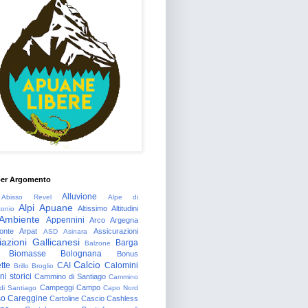
per Argomento
Alluvione
Abisso Revel
Alpe di
Alpi Apuane
Altissimo
Altitudini
tonio
Ambiente
Appennini
Arco
Argegna
onte
Arpat
Assicurazioni
ASD
Asinara
azioni Gallicanesi
Barga
Balzone
Biomasse
Bolognana
Bonus
Calcio
tte
CAI
Calomini
Brillo
Broglio
i storici
Cammino di Santiago
Cammino
Campeggi
Campo
 di Santiago
Capo Nord
so
Careggine
Cartoline
Cascio
Cashless