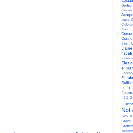
Casta
Garfag
Cervinia
Jacop
Lucia
C
Ciclotu
Ciocco
Comun
Corale
C
Saisi
Danie
fiscali
tramont
Elezio
e man
Facebo
Ferrate
Gallica
e Trib
Forcon
Foto di
Fusione
Noti
Giro d'I
Gravel
Grottor
Inceneri