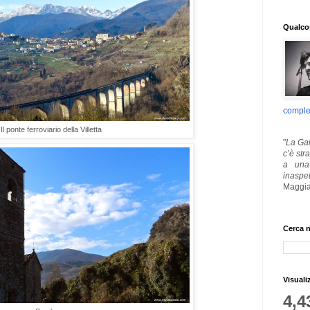
Qualcos
comple
Il ponte ferroviario della Villetta
"
La Gar
c’è str
a una 
inaspe
Maggia
Cerca n
Visuali
4,4