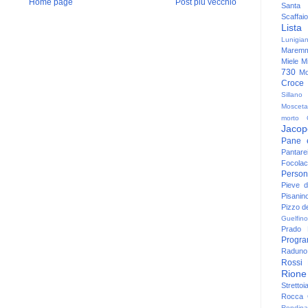
Home page
Post più vecchio
Santa
Scaffaio
Lista
Lunigia
Maremm
Miele
Mi
730
Mo
Croce
Sillano
Mosceta
morto
Jacop
Pane 
Pantare
Focolac
Person
Pieve 
Pisanin
Pizzo de
Guelfino
Prado
Progr
Raduno 
Rossi
Rione
Strettoi
Rocca G
Rondina