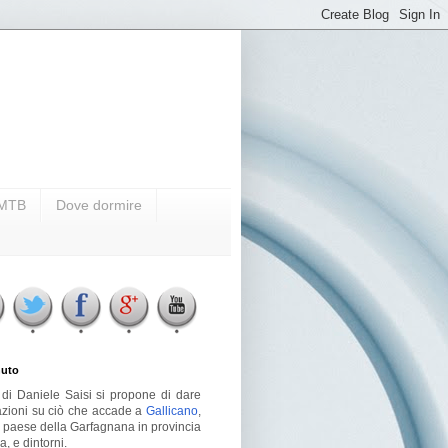
i MTB
Dove dormire
uto
g di Daniele Saisi si propone di dare
azioni su ciò che accade a
Gallicano
,
o paese della Garfagnana in provincia
a, e dintorni.