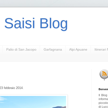
 Saisi Blog
Palio di San Jacopo
Garfagnana
Alpi Apuane
Itinerar
 23 febbraio 2014.
Benven
Il Blo
inform
piccol
di Lucc