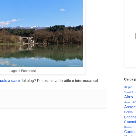
Lago di Pontecosi
Cerca 
icolo a caso
del blog? Potresti trovarlo
utile e interessante!
3Epic
Sant'An
Altro
Ar
Arni
Associ
Bertini
Bricche
Cammin
Italiano
Cardo