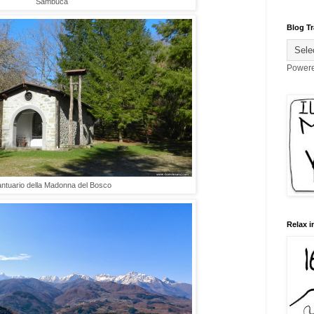
Sambuca
Blog Tr
Power
ntuario della Madonna del Bosco
Relax i