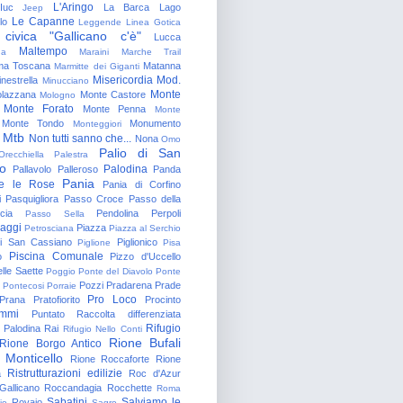
L'Aringo
Iuc
La Barca
Lago
Jeep
Le Capanne
lo
Leggende
Linea Gotica
 civica "Gallicano c'è"
Lucca
Maltempo
na
Maraini
Marche Trail
a Toscana
Matanna
Marmitte dei Giganti
Misericordia
Mod.
nestrella
Minucciano
Monte
lazzana
Monte Castore
Mologno
Monte Forato
Monte Penna
Monte
Monte Tondo
Monumento
Monteggiori
Mtb
Non tutti sanno che...
Nona
Omo
Palio di San
Orecchiella
Palestra
o
Palodina
Pallavolo
Palleroso
Panda
Pania
e le Rose
Pania di Corfino
i
Pasquigliora
Passo Croce
Passo della
cia
Pendolina
Perpoli
Passo Sella
aggi
Piazza
Petrosciana
Piazza al Serchio
di San Cassiano
Piglionico
Piglione
Pisa
Piscina Comunale
o
Pizzo d'Uccello
lle Saette
Poggio
Ponte del Diavolo
Ponte
Pozzi
Pradarena
Prade
Pontecosi
Porraie
Pro Loco
Prana
Pratofiorito
Procinto
ammi
Puntato
Raccolta differenziata
Rifugio
Palodina
Rai
Rifugio Nello Conti
Rione Bufali
Rione Borgo Antico
 Monticello
Rione Roccaforte
Rione
Ristrutturazioni edilizie
a
Roc d'Azur
allicano
Roccandagia
Rocchette
Roma
Sabatini
Salviamo le
Rovaio
io
Sagro