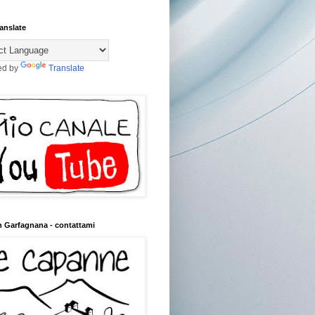
anslate
ed by
Translate
n Garfagnana - contattami