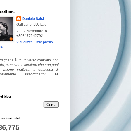
a di me...
Daniele Saisi
Gallicano, LU, Italy
Via IV Novembre, 8
+393477542792
Visualizza il mio profilo
to
fagnana è un universo contratto, non
ada, cammino o sentiero che non porti
visione inattesa, a qualcosa di
ttatamente straordinario
".
M.
ni
el blog
zzazioni totali
36,775