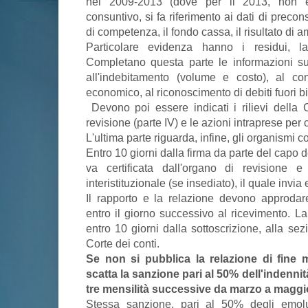
nel 2009-2013 (dove per il 2013, non e
consuntivo, si fa riferimento ai dati di precons
di competenza, il fondo cassa, il risultato di a
Particolare evidenza hanno i residui, la
Completano questa parte le informazioni sul 
all'indebitamento (volume e costo), al co
economico, al riconoscimento di debiti fuori b
Devono poi essere indicati i rilievi della C
revisione (parte IV) e le azioni intraprese per
L'ultima parte riguarda, infine, gli organismi co
Entro 10 giorni dalla firma da parte del capo 
va certificata dall'organo di revisione 
interistituzionale (se insediato), il quale invia
Il rapporto e la relazione devono approdare 
entro il giorno successivo al ricevimento. L
entro 10 giorni dalla sottoscrizione, alla sez
Corte dei conti.
Se non si pubblica la relazione di fine m
scatta la sanzione pari al 50% dell'indenni
tre mensilità successive da marzo a maggi
Stessa sanzione, pari al 50% degli emol