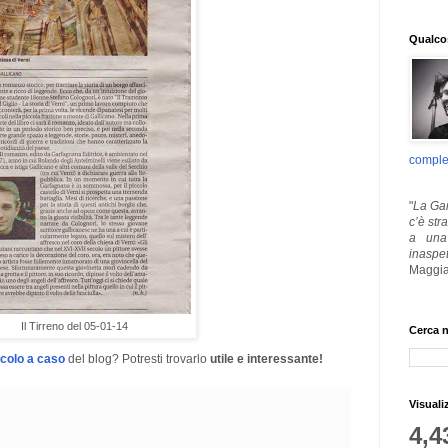
Qualcos
comple
"
La Gar
c’è str
a una 
inaspe
Maggia
Il Tirreno del 05-01-14
Cerca n
icolo a caso
del blog? Potresti trovarlo
utile e interessante!
Visuali
4,4