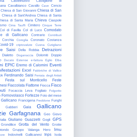
gna
Castelnuovo
Castiglione di
nana
Cavalbianco
Cavallo
Cencio
Cave
Chiesa di San
Chiesa di San Giovanni
o
Chiesa di Sant'Andrea
Chiesa di Santa
Chieva
hiesa di Santa Maria
Ciaspole
rismo
Cimitero
Cima Tauffi
Cinque Terre
Comodato
Col di Favilla
Col di Luco
e di Gallicano
Contrario
Contributi
Corchia
Coronato
Costanza
Coreglia
ovid-19
criptovalute
Cusna
Cutigliano
le Saisi
Detrazioni
Della Robbia
Dialetto
Dolomiti
Doppio
Doganaccia
o
Ducato Estense
e-fattura
Eglio
Elba
ni
EPIC
Eventi
Eremo di Calomini
ifestazioni
Excel
Fabbriche di Vallico
Ferdinando Saisi
ok
Ferrata degli Artisti
Festa sul Monticello
Feste
Fisco
nesi
Fiaccolata
Fiattone
Fiocca
uti
Focaccia Leva
Fogliaio
Folgorito
Fornovolasco
Fortezze
e
Foto del mese
 Gallicano
Francigena
Funghi
Freddone
Gallicano
Gaia
Gabberi
zie
Garfagnana
Geo
Giovo
GPS
Giuliano Guazzelli
talia
Gogli
Grotta del Vento
Grondilice
Grotte
Imu
otondo
Gruppo Valanga
Hero
Inps
Indovinelli Gallicanesi
Isola
tore