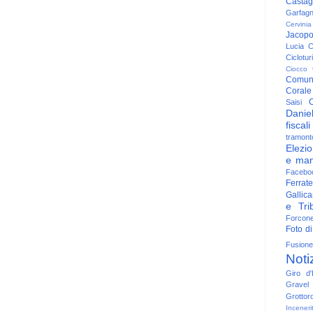
Casta
Garfag
Cervinia
Jacop
Lucia
C
Ciclotu
Ciocco
Comun
Corale
C
Saisi
Danie
fiscali
tramont
Elezio
e man
Facebo
Ferrate
Gallica
e Trib
Forcon
Foto di
Fusione
Noti
Giro d'I
Gravel
Grottor
Inceneri