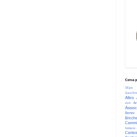
Cerca 
3Epic
Sant'An
Altro
Ar
Arni
Associ
Bertini
Bricche
Cammin
Italiano
Cardo