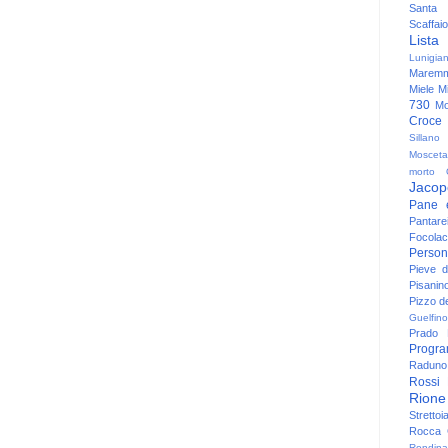
Santa
Scaffaio
Lista
Lunigia
Maremm
Miele
Mi
730
Mo
Croce
Sillano
Mosceta
morto
Jacop
Pane 
Pantare
Focolac
Person
Pieve 
Pisanin
Pizzo de
Guelfino
Prado
Progr
Raduno 
Rossi
Rione
Strettoi
Rocca G
Rondina