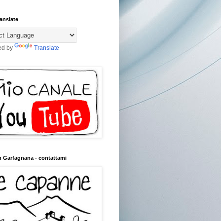
anslate
ed by
Translate
n Garfagnana - contattami