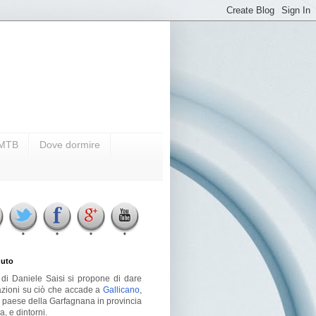
i MTB
Dove dormire
uto
g di Daniele Saisi si propone di dare
azioni su ciò che accade a
Gallicano
,
o paese della Garfagnana in provincia
a, e dintorni.