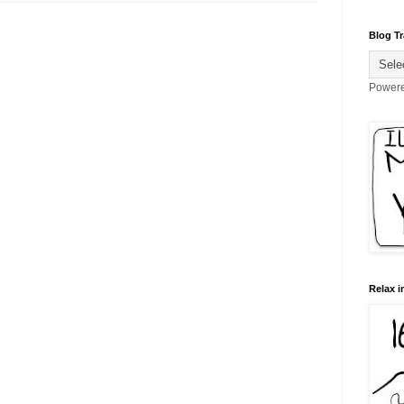
Blog Tr
Power
Relax i