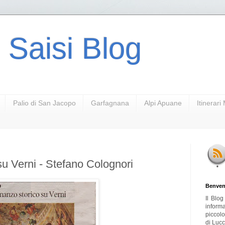
 Saisi Blog
Palio di San Jacopo
Garfagnana
Alpi Apuane
Itinerar
u Verni - Stefano Colognori
Benven
Il Blo
inform
piccol
di Lucc