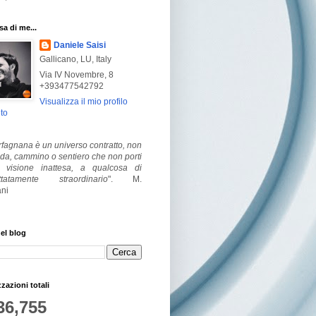
a di me...
Daniele Saisi
Gallicano, LU, Italy
Via IV Novembre, 8
+393477542792
Visualizza il mio profilo
to
fagnana è un universo contratto, non
ada, cammino o sentiero che non porti
visione inattesa, a qualcosa di
ttatamente straordinario
".
M.
ni
el blog
zzazioni totali
36,755