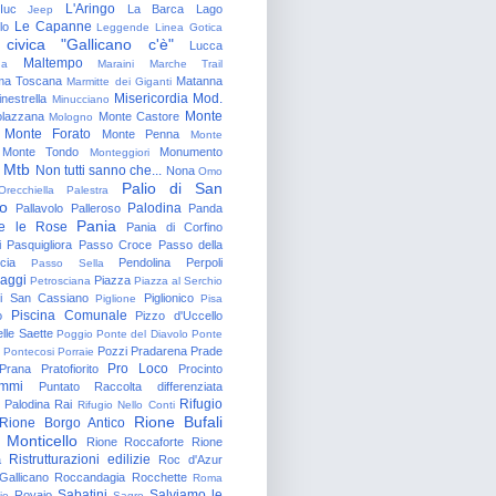
L'Aringo
Iuc
La Barca
Lago
Jeep
Le Capanne
lo
Leggende
Linea Gotica
 civica "Gallicano c'è"
Lucca
Maltempo
na
Maraini
Marche Trail
a Toscana
Matanna
Marmitte dei Giganti
Misericordia
Mod.
nestrella
Minucciano
Monte
lazzana
Monte Castore
Mologno
Monte Forato
Monte Penna
Monte
Monte Tondo
Monumento
Monteggiori
Mtb
Non tutti sanno che...
Nona
Omo
Palio di San
Orecchiella
Palestra
o
Palodina
Pallavolo
Palleroso
Panda
Pania
e le Rose
Pania di Corfino
i
Pasquigliora
Passo Croce
Passo della
cia
Pendolina
Perpoli
Passo Sella
aggi
Piazza
Petrosciana
Piazza al Serchio
di San Cassiano
Piglionico
Piglione
Pisa
Piscina Comunale
o
Pizzo d'Uccello
lle Saette
Poggio
Ponte del Diavolo
Ponte
Pozzi
Pradarena
Prade
Pontecosi
Porraie
Pro Loco
Prana
Pratofiorito
Procinto
ammi
Puntato
Raccolta differenziata
Rifugio
Palodina
Rai
Rifugio Nello Conti
Rione Bufali
Rione Borgo Antico
 Monticello
Rione Roccaforte
Rione
Ristrutturazioni edilizie
a
Roc d'Azur
allicano
Roccandagia
Rocchette
Roma
Sabatini
Salviamo le
Rovaio
io
Sagro