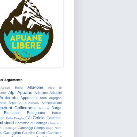
per Argomento
Alluvione
Abisso Revel
Alpe di
Alpi Apuane
Altissimo
Altitudini
tonio
Ambiente
Appennini
Arco
Argegna
onte
Arpat
Assicurazioni
ASD
Asinara
azioni Gallicanesi
Barga
Balzone
Biomasse
Bolognana
Bonus
Calcio
tte
CAI
Calomini
Brillo
Broglio
i storici
Cammino di Santiago
Cammino
Campeggi
Campo
 di Santiago
Capo Nord
so
Careggine
Cartoline
Cascio
Cashless