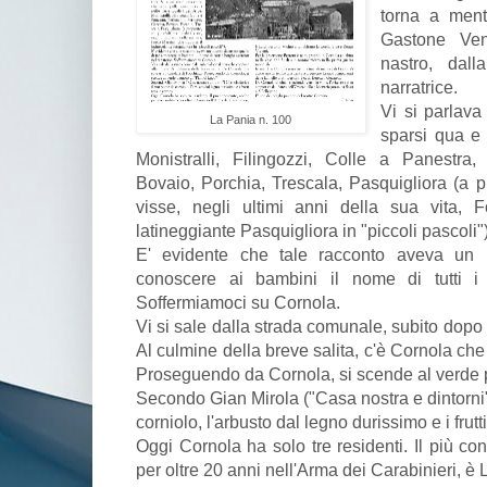
torna a ment
Gastone Vent
nastro, dal
narratrice.
Vi si parlava
La Pania n. 100
sparsi qua e l
Monistralli, Filingozzi, Colle a Panestra,
Bovaio, Porchia, Trescala, Pasquigliora (a pr
visse, negli ultimi anni della sua vita, 
latineggiante Pasquigliora in "piccoli pascoli")
E' evidente che tale racconto aveva un in
conoscere ai bambini il nome di tutti i bo
Soffermiamoci su Cornola.
Vi si sale dalla strada comunale, subito dopo 
Al culmine della breve salita, c'è Cornola che
Proseguendo da Cornola, si scende al verde p
Secondo Gian Mirola ("Casa nostra e dintorni
corniolo, l'arbusto dal legno durissimo e i frutt
Oggi Cornola ha solo tre residenti. Il più co
per oltre 20 anni nell'Arma dei Carabinieri, è L