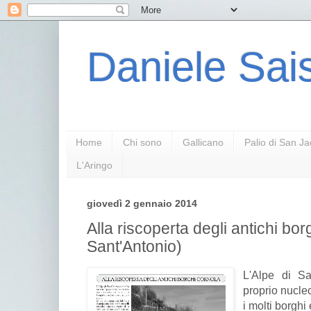
Daniele Sais
Home
Chi sono
Gallicano
Palio di San J
L'Aringo
giovedì 2 gennaio 2014
Alla riscoperta degli antichi bor
Sant'Antonio)
L'Alpe di S
proprio nucle
i molti borghi 