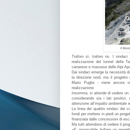
Il Mon
Traforo sì, traforo no. I sindaci
realizzazione del tunnel della 
carrarese e massese delle Alpi Ap
Dai sindaci emerge la necessità di
la direzione nord, ma il progetto
Mario Puglia - viene ancora vi
realizzazione.
Insomma, si attende di vedere un p
considerando sia i lati positivi
attenzione all’impatto ambientale 
La linea dei quattro sindaci dei c
fondi per mettere in piedi un proge
finanziata dalle concessioni di esca
Ma tutti attendono di vedere il pr
«E’ impossibile bollare un proget