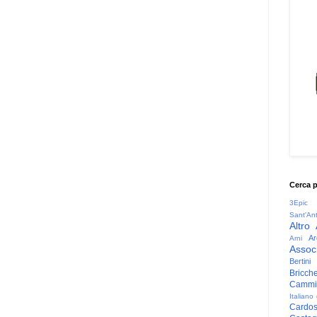
Cerca 
3Epic
Sant'An
Altro
Ar
Arni
Associ
Bertini
Bricche
Cammin
Italiano
Cardo