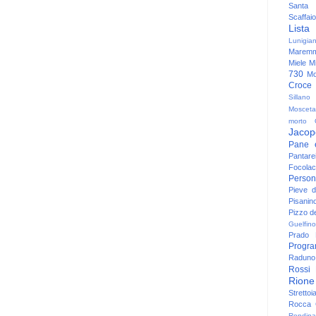
Santa
Scaffaio
Lista
Lunigia
Maremm
Miele
Mi
730
Mo
Croce
Sillano
Mosceta
morto
Jacop
Pane 
Pantare
Focolac
Person
Pieve 
Pisanin
Pizzo de
Guelfino
Prado
Progr
Raduno 
Rossi
Rione
Strettoi
Rocca G
Rondina