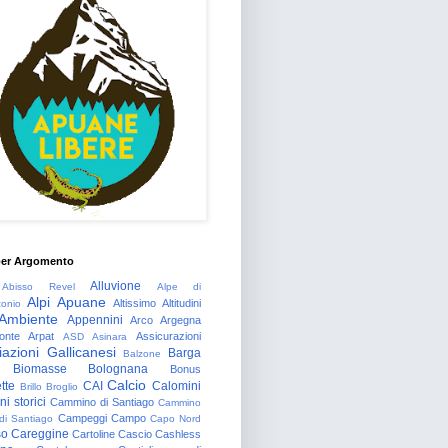
per Argomento
Alluvione
Abisso Revel
Alpe di
Alpi Apuane
Altissimo
Altitudini
tonio
Ambiente
Appennini
Arco
Argegna
onte
Arpat
Assicurazioni
ASD
Asinara
azioni Gallicanesi
Barga
Balzone
Biomasse
Bolognana
Bonus
Calcio
tte
CAI
Calomini
Brillo
Broglio
i storici
Cammino di Santiago
Cammino
Campeggi
Campo
 di Santiago
Capo Nord
so
Careggine
Cartoline
Cascio
Cashless