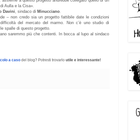
i, assieme a questo progetto andrebbe collegato quello di un
 di Aulla e la Cisa».
 Davini
, sindaco di
Minucciano
.
de – non credo sia un progetto fattibile date le condizioni
difficoltà del mercato del marmo. Non c’è uno studio di
le spalle di questo progetto.
iano saremmo più che contenti. In bocca al lupo al sindaco
icolo a caso
del blog? Potresti trovarlo
utile e interessante!