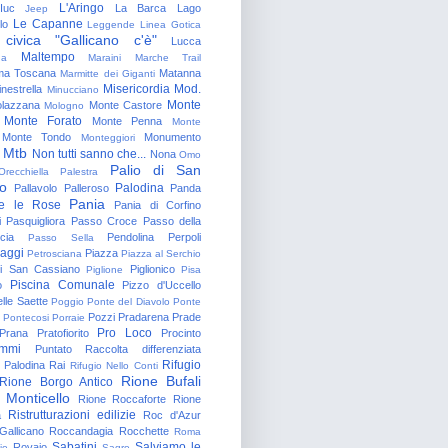
L'Aringo
Iuc
La Barca
Lago
Jeep
Le Capanne
lo
Leggende
Linea Gotica
 civica "Gallicano c'è"
Lucca
Maltempo
na
Maraini
Marche Trail
a Toscana
Matanna
Marmitte dei Giganti
Misericordia
Mod.
nestrella
Minucciano
Monte
lazzana
Monte Castore
Mologno
Monte Forato
Monte Penna
Monte
Monte Tondo
Monumento
Monteggiori
Mtb
Non tutti sanno che...
Nona
Omo
Palio di San
Orecchiella
Palestra
o
Palodina
Pallavolo
Palleroso
Panda
Pania
e le Rose
Pania di Corfino
i
Pasquigliora
Passo Croce
Passo della
cia
Pendolina
Perpoli
Passo Sella
aggi
Piazza
Petrosciana
Piazza al Serchio
di San Cassiano
Piglionico
Piglione
Pisa
Piscina Comunale
o
Pizzo d'Uccello
lle Saette
Poggio
Ponte del Diavolo
Ponte
Pozzi
Pradarena
Prade
Pontecosi
Porraie
Pro Loco
Prana
Pratofiorito
Procinto
ammi
Puntato
Raccolta differenziata
Rifugio
Palodina
Rai
Rifugio Nello Conti
Rione Bufali
Rione Borgo Antico
 Monticello
Rione Roccaforte
Rione
Ristrutturazioni edilizie
a
Roc d'Azur
allicano
Roccandagia
Rocchette
Roma
Sabatini
Salviamo le
Rovaio
io
Sagro