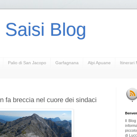
 Saisi Blog
Palio di San Jacopo
Garfagnana
Alpi Apuane
Itinerar
n fa breccia nel cuore dei sindaci
Benven
Il Blo
inform
piccol
di Lucc