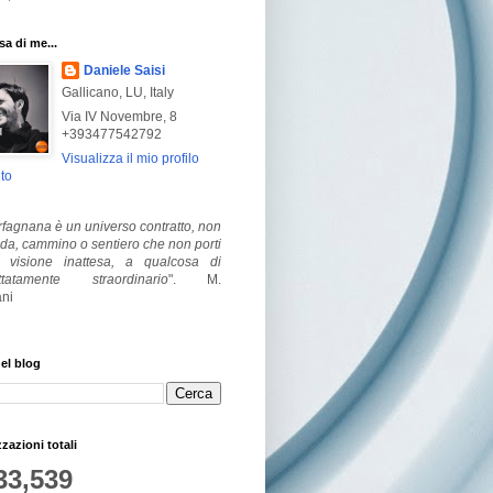
a di me...
Daniele Saisi
Gallicano, LU, Italy
Via IV Novembre, 8
+393477542792
Visualizza il mio profilo
to
fagnana è un universo contratto, non
ada, cammino o sentiero che non porti
visione inattesa, a qualcosa di
ttatamente straordinario
".
M.
ni
el blog
zzazioni totali
33,539