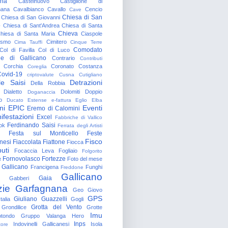
gna
Castelnuovo
Castiglione di
nana
Cavalbianco
Cavallo
Cencio
Cave
Chiesa di San
Chiesa di San Giovanni
o
Chiesa di Sant'Andrea
Chiesa di Santa
Chieva
hiesa di Santa Maria
Ciaspole
rismo
Cimitero
Cima Tauffi
Cinque Terre
Comodato
Col di Favilla
Col di Luco
e di Gallicano
Contrario
Contributi
Corchia
Coronato
Costanza
Coreglia
ovid-19
criptovalute
Cusna
Cutigliano
le Saisi
Detrazioni
Della Robbia
Dialetto
Dolomiti
Doppio
Doganaccia
o
Ducato Estense
e-fattura
Eglio
Elba
ni
EPIC
Eventi
Eremo di Calomini
ifestazioni
Excel
Fabbriche di Vallico
Ferdinando Saisi
ok
Ferrata degli Artisti
Festa sul Monticello
Feste
Fisco
nesi
Fiaccolata
Fiattone
Fiocca
uti
Focaccia Leva
Fogliaio
Folgorito
Fornovolasco
Fortezze
e
Foto del mese
 Gallicano
Francigena
Funghi
Freddone
Gallicano
Gaia
Gabberi
zie
Garfagnana
Geo
Giovo
GPS
Giuliano Guazzelli
talia
Gogli
Grotta del Vento
Grondilice
Grotte
Imu
otondo
Gruppo Valanga
Hero
Inps
Indovinelli Gallicanesi
Isola
tore