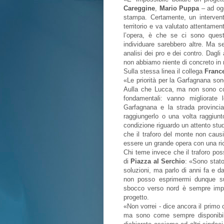
Careggine
,
Mario Puppa
– ad ogg
stampa. Certamente, un intervent
territorio e va valutato attentame
l’opera, è che se ci sono quest
individuare sarebbero altre. Ma s
analisi dei pro e dei contro. Dagli
non abbiamo niente di concreto in
Sulla stessa linea il collega
France
«Le priorità per la Garfagnana son
Aulla che Lucca, ma non sono con
fondamentali: vanno migliorate 
Garfagnana e la strada provinci
raggiungerlo o una volta raggiun
condizione riguardo un attento stud
che il traforo del monte non caus
essere un grande opera con una ri
Chi teme invece che il traforo poss
di
Piazza al Serchio
: «Sono stato
soluzioni, ma parlo di anni fa e 
non posso esprimermi dunque s
sbocco verso nord è sempre impo
progetto.
«Non vorrei - dice ancora il primo 
ma sono come sempre disponibil