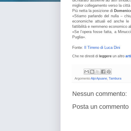
dichiarato assieme ad altri sindac
miglior collegamento verso la città
Più netta la posizione di
Domenico
«Stiamo parlando del nulla – chiu
economiche attuali ed anche le 
fattibilità e nemmeno economico al
«Se l’opera fosse fatta, a Minucc
Puglia».
Fonte:
Il Tirreno di Luca Dini
Che ne diresti di
leggere
un altro
art
Argomento
Alpi Apuane
,
Tambura
Nessun commento:
Posta un commento