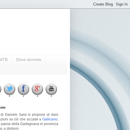
i MTB
Dove dormire
uto
g di Daniele Saisi si propone di dare
azioni su ciò che accade a
Gallicano
,
o paese della Garfagnana in provincia
a, e dintorni.