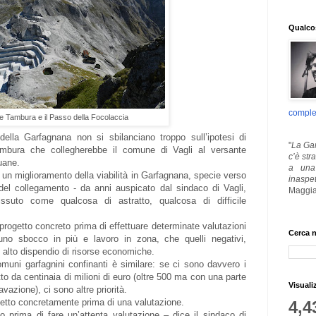
Qualcos
comple
te Tambura e il Passo della Focolaccia
 della Garfagnana non si sbilanciano troppo sull’ipotesi di
"
La Gar
Tambura che collegherebbe il comune di Vagli al versante
c’è str
uane.
a una 
 un miglioramento della viabilità in Garfagnana, specie verso
inaspe
 del collegamento - da anni auspicato dal sindaco di Vagli,
Maggia
ssuto come qualcosa di astratto, qualcosa di difficile
rogetto concreto prima di effettuare determinate valutazioni
Cerca n
, uno sbocco in più e lavoro in zona, che quelli negativi,
e alto dispendio di risorse economiche.
omuni garfagnini confinanti è similare: se ci sono davvero i
tto da centinaia di milioni di euro (oltre 500 ma con una parte
Visuali
vazione), ci sono altre priorità.
ogetto concretamente prima di una valutazione.
4,4
to prima di fare un’attenta valutazione – dice il sindaco di