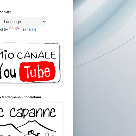
anslate
ed by
Translate
n Garfagnana - contattami