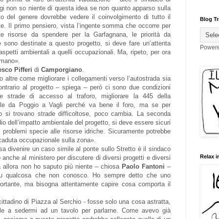
i non so niente di questa idea se non quanto apparso sulla
o del genere dovrebbe vedere il coinvolgimento di tutto il
Blog Tr
nte. Il primo pensiero, vista l’ingente somma che occorre per
e risorse da spendere per la Garfagnana, le priorità da
e sono destinate a questo progetto, si deve fare un’attenta
Power
 aspetti ambientali a quelli occupazionali. Ma, ripeto, per ora
 mano».
sco Pifferi
di
Camporgiano
.
o altre come migliorare i collegamenti verso l’autostrada sia
trario al progetto – spiega – però ci sono due condizioni
le strade di accesso al traforo, migliorare la 445 della
ale da Poggio a Vagli perché va bene il foro, ma se per
to si trovano strade difficoltose, poco cambia. La seconda
io dell’impatto ambientale del progetto, si deve essere sicuri
i problemi specie alle risorse idriche. Sicuramente potrebbe
caduta occupazionale sulla zona».
a divenire un caso simile al ponte sullo Stretto è il sindaco
Relax i
 anche al ministero per discutere di diversi progetti e diversi
da allora non ho saputo più niente – chiosa
Paolo Fantoni
–
u qualcosa che non conosco. Ho sempre detto che uno
rtante, ma bisogna attentamente capire cosa comporta il
cittadino di Piazza al Serchio - fosse solo una cosa astratta,
e a sedermi ad un tavolo per parlarne. Come avevo già