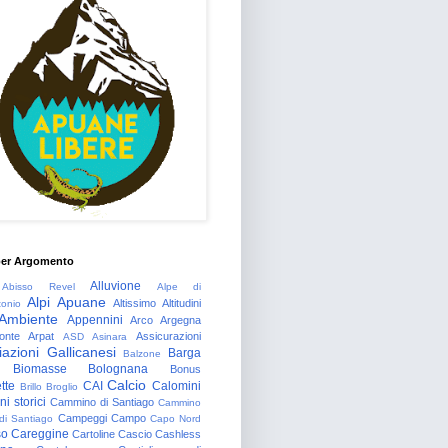
per Argomento
Alluvione
Abisso Revel
Alpe di
Alpi Apuane
Altissimo
Altitudini
tonio
Ambiente
Appennini
Arco
Argegna
onte
Arpat
Assicurazioni
ASD
Asinara
azioni Gallicanesi
Barga
Balzone
Biomasse
Bolognana
Bonus
Calcio
tte
CAI
Calomini
Brillo
Broglio
i storici
Cammino di Santiago
Cammino
Campeggi
Campo
 di Santiago
Capo Nord
so
Careggine
Cartoline
Cascio
Cashless