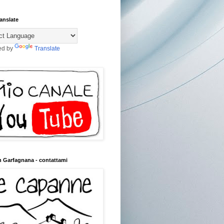
anslate
ed by
Translate
n Garfagnana - contattami