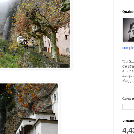
Qualcos
comple
"
La Gar
c’è str
a una 
inaspe
Maggia
Cerca n
Visuali
4,4