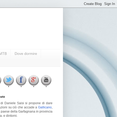
i MTB
Dove dormire
uto
g di Daniele Saisi si propone di dare
azioni su ciò che accade a
Gallicano
,
o paese della Garfagnana in provincia
a, e dintorni.