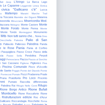
L'Aringo
Iuc
La Barca
Lago
Jeep
Le Capanne
lo
Leggende
Linea Gotica
 civica "Gallicano c'è"
Lucca
Maltempo
na
Maraini
Marche Trail
a Toscana
Matanna
Marmitte dei Giganti
Misericordia
Mod.
nestrella
Minucciano
Monte
lazzana
Monte Castore
Mologno
Monte Forato
Monte Penna
Monte
Monte Tondo
Monumento
Monteggiori
Mtb
Non tutti sanno che...
Nona
Omo
Palio di San
Orecchiella
Palestra
o
Palodina
Pallavolo
Palleroso
Panda
Pania
e le Rose
Pania di Corfino
i
Pasquigliora
Passo Croce
Passo della
cia
Pendolina
Perpoli
Passo Sella
aggi
Piazza
Petrosciana
Piazza al Serchio
di San Cassiano
Piglionico
Piglione
Pisa
Piscina Comunale
o
Pizzo d'Uccello
lle Saette
Poggio
Ponte del Diavolo
Ponte
Pozzi
Pradarena
Prade
Pontecosi
Porraie
Pro Loco
Prana
Pratofiorito
Procinto
ammi
Puntato
Raccolta differenziata
Rifugio
Palodina
Rai
Rifugio Nello Conti
Rione Bufali
Rione Borgo Antico
 Monticello
Rione Roccaforte
Rione
Ristrutturazioni edilizie
a
Roc d'Azur
allicano
Roccandagia
Rocchette
Roma
Sabatini
Salviamo le
Rovaio
io
Sagro