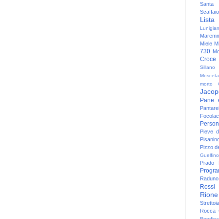
Santa
Scaffaio
Lista
Lunigia
Maremm
Miele
Mi
730
Mo
Croce
Sillano
Mosceta
morto
Jacop
Pane 
Pantare
Focolac
Person
Pieve 
Pisanin
Pizzo de
Guelfino
Prado
Progr
Raduno 
Rossi
Rione
Strettoi
Rocca G
Rondina