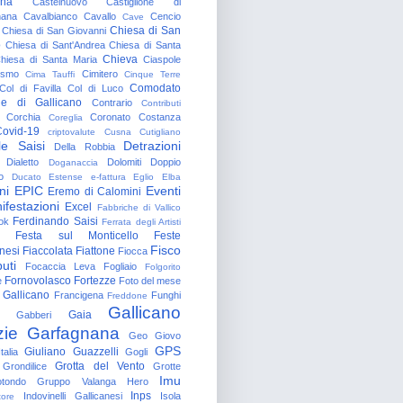
gna
Castelnuovo
Castiglione di
nana
Cavalbianco
Cavallo
Cencio
Cave
Chiesa di San
Chiesa di San Giovanni
o
Chiesa di Sant'Andrea
Chiesa di Santa
Chieva
hiesa di Santa Maria
Ciaspole
rismo
Cimitero
Cima Tauffi
Cinque Terre
Comodato
Col di Favilla
Col di Luco
e di Gallicano
Contrario
Contributi
Corchia
Coronato
Costanza
Coreglia
ovid-19
criptovalute
Cusna
Cutigliano
le Saisi
Detrazioni
Della Robbia
Dialetto
Dolomiti
Doppio
Doganaccia
o
Ducato Estense
e-fattura
Eglio
Elba
ni
EPIC
Eventi
Eremo di Calomini
ifestazioni
Excel
Fabbriche di Vallico
Ferdinando Saisi
ok
Ferrata degli Artisti
Festa sul Monticello
Feste
Fisco
nesi
Fiaccolata
Fiattone
Fiocca
uti
Focaccia Leva
Fogliaio
Folgorito
Fornovolasco
Fortezze
e
Foto del mese
 Gallicano
Francigena
Funghi
Freddone
Gallicano
Gaia
Gabberi
zie
Garfagnana
Geo
Giovo
GPS
Giuliano Guazzelli
talia
Gogli
Grotta del Vento
Grondilice
Grotte
Imu
otondo
Gruppo Valanga
Hero
Inps
Indovinelli Gallicanesi
Isola
tore