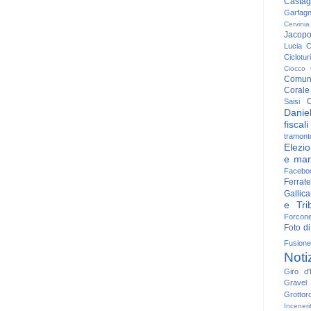
Casta
Garfag
Cervinia
Jacop
Lucia
C
Ciclotu
Ciocco
Comun
Corale
C
Saisi
Danie
fiscali
tramont
Elezio
e man
Facebo
Ferrate
Gallica
e Trib
Forcon
Foto di
Fusione
Noti
Giro d'I
Gravel
Grottor
Inceneri