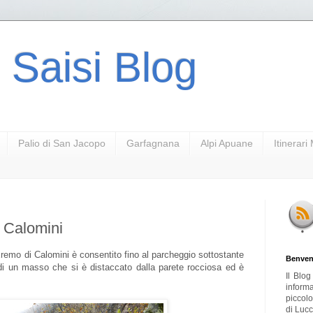
 Saisi Blog
Palio di San Jacopo
Garfagnana
Alpi Apuane
Itinerar
 Calomini
'Eremo di Calomini è consentito fino al parcheggio sottostante
Benven
di un masso che si è distaccato dalla parete rocciosa ed è
Il Blo
inform
piccol
di Lucc