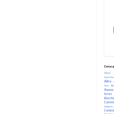
Cerca 
3Epic
Sant'An
Altro
Ar
Arni
Associ
Bertini
Bricche
Cammin
Italiano
Cardo