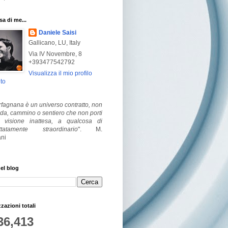
a di me...
Daniele Saisi
Gallicano, LU, Italy
Via IV Novembre, 8
+393477542792
Visualizza il mio profilo
to
fagnana è un universo contratto, non
ada, cammino o sentiero che non porti
visione inattesa, a qualcosa di
ttatamente straordinario
".
M.
ni
el blog
zzazioni totali
36,413