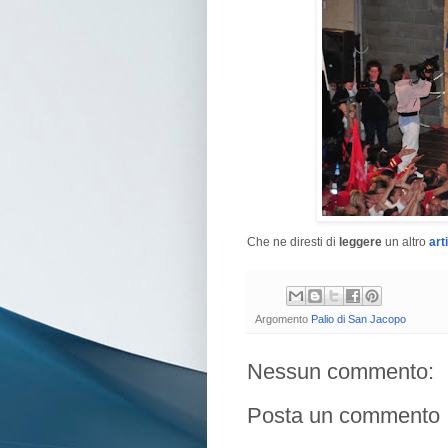
Che ne diresti di
leggere
un altro
art
Argomento
Palio di San Jacopo
Nessun commento:
Posta un commento