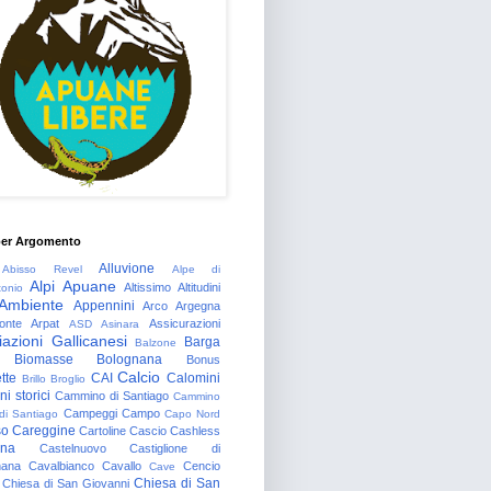
per Argomento
Alluvione
Abisso Revel
Alpe di
Alpi Apuane
Altissimo
Altitudini
tonio
Ambiente
Appennini
Arco
Argegna
onte
Arpat
Assicurazioni
ASD
Asinara
azioni Gallicanesi
Barga
Balzone
Biomasse
Bolognana
Bonus
Calcio
tte
CAI
Calomini
Brillo
Broglio
i storici
Cammino di Santiago
Cammino
Campeggi
Campo
 di Santiago
Capo Nord
so
Careggine
Cartoline
Cascio
Cashless
gna
Castelnuovo
Castiglione di
nana
Cavalbianco
Cavallo
Cencio
Cave
Chiesa di San
Chiesa di San Giovanni