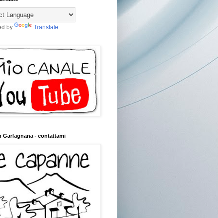
ed by
Translate
n Garfagnana - contattami