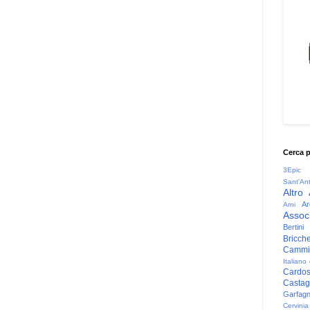
Cerca 
3Epic
Sant'An
Altro
Ar
Arni
Associ
Bertini
Bricche
Cammin
Italiano
Cardo
Casta
Garfag
Cervinia