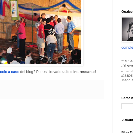
Qualcos
comple
"
La Gar
c’è str
a una 
icolo a caso
del blog? Potresti trovarlo
utile e interessante!
inaspe
Maggia
Cerca n
Visuali
Blog Tr