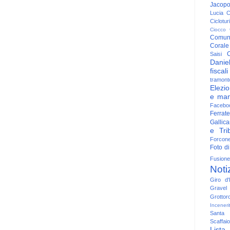
Jacop
Lucia
C
Ciclotu
Ciocco
Comun
Corale
C
Saisi
Danie
fiscali
tramont
Elezio
e man
Facebo
Ferrate
Gallica
e Trib
Forcon
Foto di
Fusione
Noti
Giro d'I
Gravel
Grottor
Inceneri
Santa
Scaffaio
Lista