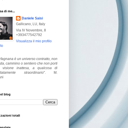
a di me...
Daniele Saisi
Gallicano, LU, Italy
Via IV Novembre, 8
+393477542792
Visualizza il mio profilo
to
fagnana è un universo contratto, non
ada, cammino o sentiero che non porti
visione inattesa, a qualcosa di
ttatamente straordinario
".
M.
ni
el blog
zzazioni totali
anslate