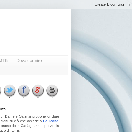
i MTB
Dove dormire
uto
g di Daniele Saisi si propone di dare
azioni su ciò che accade a
Gallicano
,
o paese della Garfagnana in provincia
a, e dintorni.