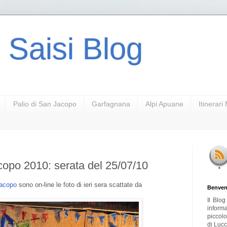
 Saisi Blog
Palio di San Jacopo
Garfagnana
Alpi Apuane
Itinerar
copo 2010: serata del 25/07/10
Jacopo
sono on-line le foto di ieri sera scattate da
Benven
Il Blo
inform
piccol
di Lucc