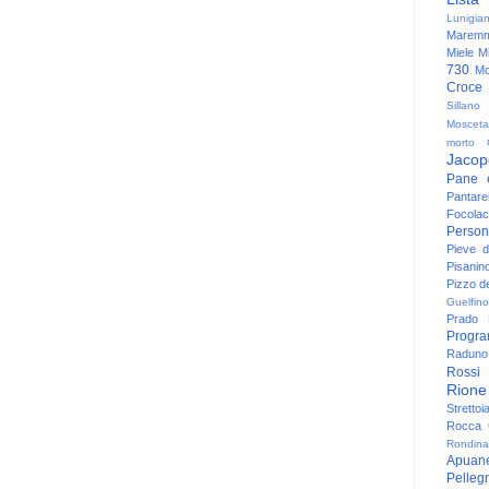
Lunigia
Maremm
Miele
Mi
730
Mo
Croce
Sillano
Mosceta
morto
Jacop
Pane 
Pantare
Focolac
Person
Pieve 
Pisanin
Pizzo de
Guelfino
Prado
Progr
Raduno 
Rossi
Rione
Strettoi
Rocca G
Rondina
Apuan
Pelleg