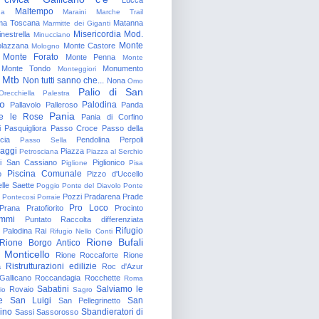
Maltempo
na
Maraini
Marche Trail
a Toscana
Matanna
Marmitte dei Giganti
Misericordia
Mod.
nestrella
Minucciano
Monte
lazzana
Monte Castore
Mologno
Monte Forato
Monte Penna
Monte
Monte Tondo
Monumento
Monteggiori
Mtb
Non tutti sanno che...
Nona
Omo
Palio di San
Orecchiella
Palestra
o
Palodina
Pallavolo
Palleroso
Panda
Pania
e le Rose
Pania di Corfino
i
Pasquigliora
Passo Croce
Passo della
cia
Pendolina
Perpoli
Passo Sella
aggi
Piazza
Petrosciana
Piazza al Serchio
di San Cassiano
Piglionico
Piglione
Pisa
Piscina Comunale
o
Pizzo d'Uccello
lle Saette
Poggio
Ponte del Diavolo
Ponte
Pozzi
Pradarena
Prade
Pontecosi
Porraie
Pro Loco
Prana
Pratofiorito
Procinto
ammi
Puntato
Raccolta differenziata
Rifugio
Palodina
Rai
Rifugio Nello Conti
Rione Bufali
Rione Borgo Antico
 Monticello
Rione Roccaforte
Rione
Ristrutturazioni edilizie
a
Roc d'Azur
allicano
Roccandagia
Rocchette
Roma
Sabatini
Salviamo le
Rovaio
io
Sagro
e
San Luigi
San
San Pellegrinetto
rino
Sbandieratori di
Sassi
Sassorosso