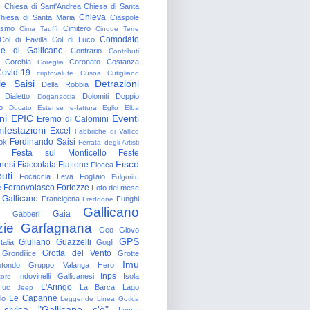
o
Chiesa di Sant'Andrea
Chiesa di Santa
Chieva
hiesa di Santa Maria
Ciaspole
rismo
Cimitero
Cima Tauffi
Cinque Terre
Comodato
Col di Favilla
Col di Luco
e di Gallicano
Contrario
Contributi
Corchia
Coronato
Costanza
Coreglia
ovid-19
criptovalute
Cusna
Cutigliano
le Saisi
Detrazioni
Della Robbia
Dialetto
Dolomiti
Doppio
Doganaccia
o
Ducato Estense
e-fattura
Eglio
Elba
ni
EPIC
Eventi
Eremo di Calomini
ifestazioni
Excel
Fabbriche di Vallico
Ferdinando Saisi
ok
Ferrata degli Artisti
Festa sul Monticello
Feste
Fisco
nesi
Fiaccolata
Fiattone
Fiocca
uti
Focaccia Leva
Fogliaio
Folgorito
Fornovolasco
Fortezze
e
Foto del mese
 Gallicano
Francigena
Funghi
Freddone
Gallicano
Gaia
Gabberi
zie
Garfagnana
Geo
Giovo
GPS
Giuliano Guazzelli
talia
Gogli
Grotta del Vento
Grondilice
Grotte
Imu
otondo
Gruppo Valanga
Hero
Inps
Indovinelli Gallicanesi
Isola
tore
L'Aringo
Iuc
La Barca
Lago
Jeep
Le Capanne
lo
Leggende
Linea Gotica
 civica "Gallicano c'è"
Lucca