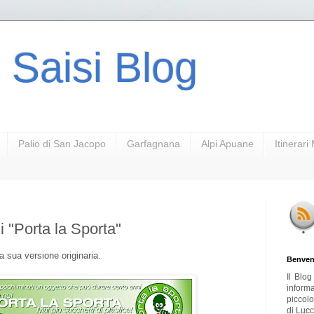
 Saisi Blog
Palio di San Jacopo
Garfagnana
Alpi Apuane
Itinerar
di "Porta la Sporta"
la sua versione originaria.
Benven
Il Blo
inform
piccol
di Lucc