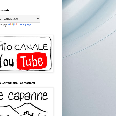
anslate
ed by
Translate
n Garfagnana - contattami