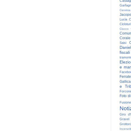
Casta
Garfag
Cervinia
Jacop
Lucia
C
Ciclotu
Ciocco
Comun
Corale
C
Saisi
Danie
fiscali
tramont
Elezio
e man
Facebo
Ferrate
Gallica
e Trib
Forcon
Foto di
Fusione
Noti
Giro d'I
Gravel
Grottor
Inceneri