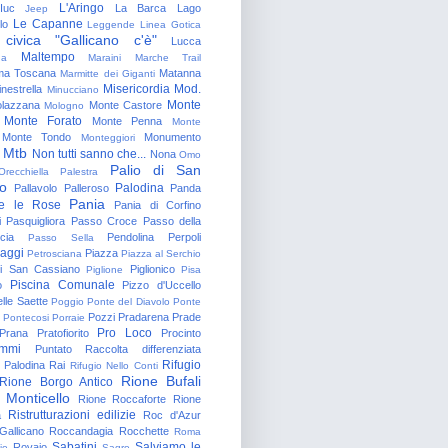
L'Aringo
Iuc
La Barca
Lago
Jeep
Le Capanne
lo
Leggende
Linea Gotica
 civica "Gallicano c'è"
Lucca
Maltempo
na
Maraini
Marche Trail
a Toscana
Matanna
Marmitte dei Giganti
Misericordia
Mod.
nestrella
Minucciano
Monte
lazzana
Monte Castore
Mologno
Monte Forato
Monte Penna
Monte
Monte Tondo
Monumento
Monteggiori
Mtb
Non tutti sanno che...
Nona
Omo
Palio di San
Orecchiella
Palestra
o
Palodina
Pallavolo
Palleroso
Panda
Pania
e le Rose
Pania di Corfino
i
Pasquigliora
Passo Croce
Passo della
cia
Pendolina
Perpoli
Passo Sella
aggi
Piazza
Petrosciana
Piazza al Serchio
di San Cassiano
Piglionico
Piglione
Pisa
Piscina Comunale
o
Pizzo d'Uccello
lle Saette
Poggio
Ponte del Diavolo
Ponte
Pozzi
Pradarena
Prade
Pontecosi
Porraie
Pro Loco
Prana
Pratofiorito
Procinto
ammi
Puntato
Raccolta differenziata
Rifugio
Palodina
Rai
Rifugio Nello Conti
Rione Bufali
Rione Borgo Antico
 Monticello
Rione Roccaforte
Rione
Ristrutturazioni edilizie
a
Roc d'Azur
allicano
Roccandagia
Rocchette
Roma
Sabatini
Salviamo le
Rovaio
io
Sagro