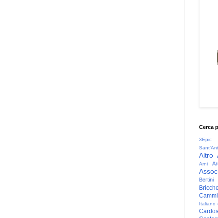
Cerca 
3Epic
Sant'An
Altro
Ar
Arni
Associ
Bertini
Bricche
Cammin
Italiano
Cardo