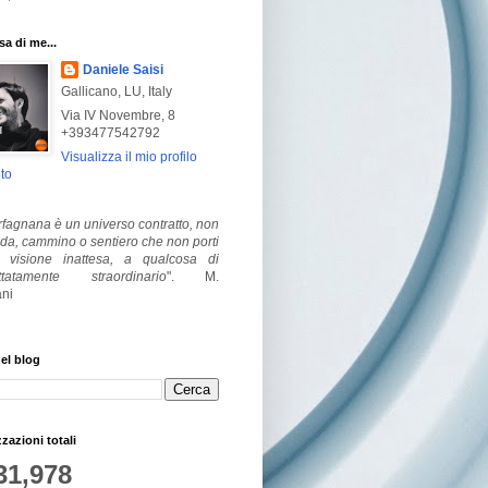
a di me...
Daniele Saisi
Gallicano, LU, Italy
Via IV Novembre, 8
+393477542792
Visualizza il mio profilo
to
fagnana è un universo contratto, non
ada, cammino o sentiero che non porti
visione inattesa, a qualcosa di
ttatamente straordinario
".
M.
ni
el blog
zzazioni totali
31,978