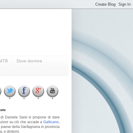
i MTB
Dove dormire
uto
g di Daniele Saisi si propone di dare
azioni su ciò che accade a
Gallicano
,
o paese della Garfagnana in provincia
a, e dintorni.