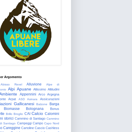
per Argomento
Alluvione
Abisso Revel
Alpe di
Alpi Apuane
Altissimo
Altitudini
tonio
Ambiente
Appennini
Arco
Argegna
onte
Arpat
Assicurazioni
ASD
Asinara
azioni Gallicanesi
Barga
Balzone
Biomasse
Bolognana
Bonus
Calcio
tte
CAI
Calomini
Brillo
Broglio
i storici
Cammino di Santiago
Cammino
Campeggi
Campo
 di Santiago
Capo Nord
so
Careggine
Cartoline
Cascio
Cashless