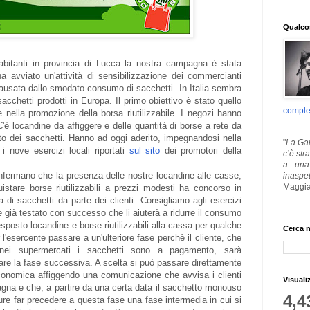
Qualcos
bitanti in provincia di Lucca la nostra campagna è stata
 avviato un'attività di sensibilizzazione dei commercianti
causata dallo smodato consumo di sacchetti. In Italia sembra
cchetti prodotti in Europa. Il primo obiettivo è stato quello
comple
e nella promozione della borsa riutilizzabile. I negozi hanno
'è locandine da affiggere e delle quantità di borse a rete da
sto dei sacchetti. Hanno ad oggi aderito, impegnandosi nella
"
La Gar
i nove esercizi locali riportati
sul sito
dei promotori della
c’è str
a una 
onfermano che la presenza delle nostre locandine alle casse,
inaspe
Maggia
quistare borse riutilizzabili a prezzi modesti ha concorso in
ta di sacchetti da parte dei clienti. Consigliamo agli esercizi
 già testato con successo che li aiuterà a ridurre il consumo
posto locandine e borse riutilizzabili alla cassa per qualche
Cerca n
 l'esercente passare a un'ulteriore fase perchè il cliente, che
nei supermercati i sacchetti sono a pagamento, sarà
are la fase successiva. A scelta si può passare direttamente
conomica affiggendo una comunicazione che avvisa i clienti
Visuali
agna e che, a partire da una certa data il sacchetto monouso
4,4
ure far precedere a questa fase una fase intermedia in cui si