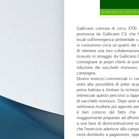
Gallicano comune di circa 3700 a
promossa da Gallicano C'é che ha
locali sull'emergenza ambientale 
si consumino circa un quarto dei sa
di ottenere una loro collaborazion
ricevuto in omaggio da Gallicano C
consegnare ai propri clienti al po
riduzione dei sacchetti monouso, 
campagna.
Diversi esercizi commerciali ci c
unita alla possibilità di poter ac
prima battuta a limitare la richies
interessati questo percorso a tappe
di sacchetti monouso. Dopo aver es
settimana risulterà più agevole per
è ben conscio del fatto che 
maggiormente preparato ad affront
a una fase di disincentivazione e
che l'esercizio aderisce alla camp
verrà distribuito a pagamento, opp