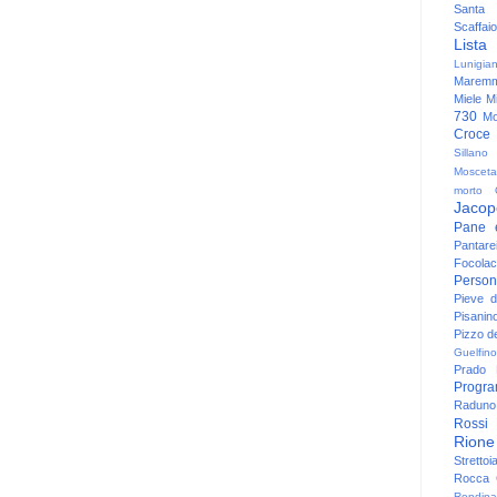
Santa
Scaffaio
Lista
Lunigia
Maremm
Miele
Mi
730
Mo
Croce
Sillano
Mosceta
morto
Jacop
Pane 
Pantare
Focolac
Person
Pieve 
Pisanin
Pizzo de
Guelfino
Prado
Progr
Raduno 
Rossi
Rione
Strettoi
Rocca G
Rondina