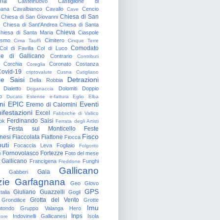
gna
Castelnuovo
Castiglione di
nana
Cavalbianco
Cavallo
Cencio
Cave
Chiesa di San
Chiesa di San Giovanni
o
Chiesa di Sant'Andrea
Chiesa di Santa
Chieva
hiesa di Santa Maria
Ciaspole
rismo
Cimitero
Cima Tauffi
Cinque Terre
Comodato
Col di Favilla
Col di Luco
e di Gallicano
Contrario
Contributi
Corchia
Coronato
Costanza
Coreglia
ovid-19
criptovalute
Cusna
Cutigliano
le Saisi
Detrazioni
Della Robbia
Dialetto
Dolomiti
Doppio
Doganaccia
o
Ducato Estense
e-fattura
Eglio
Elba
ni
EPIC
Eventi
Eremo di Calomini
ifestazioni
Excel
Fabbriche di Vallico
Ferdinando Saisi
ok
Ferrata degli Artisti
Festa sul Monticello
Feste
Fisco
nesi
Fiaccolata
Fiattone
Fiocca
uti
Focaccia Leva
Fogliaio
Folgorito
Fornovolasco
Fortezze
e
Foto del mese
 Gallicano
Francigena
Funghi
Freddone
Gallicano
Gaia
Gabberi
zie
Garfagnana
Geo
Giovo
GPS
Giuliano Guazzelli
talia
Gogli
Grotta del Vento
Grondilice
Grotte
Imu
otondo
Gruppo Valanga
Hero
Inps
Indovinelli Gallicanesi
Isola
tore