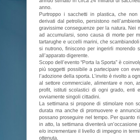
annuo stimato in circa 24 miliardi di sacchet
anno.
Purtroppo i sacchetti in plastica, che non
derivati dal petrolio, persistono nell’ambien
gravissime conseguenze per la natura. Nei 
ad accumularsi, sono causa di morte per migl
tartarughe e uccelli marini, che scambiandoli
si nutrono, finiscono per ingerirli morendo s
all’apparato digerente.
Scopo dell’evento “Porta la Sporta” è coinvol
più soggetti possibile a partecipare con eve
l’adozione della sporta. L’invito è rivolto a og
al settore commerciale, alimentare e non, a
profit, istituti scolastici di ogni grado, enti 
ovviamente singoli cittadini.
La settimana si propone di stimolare non sol
durata ma anche di promuovere e annunciare
possano proseguire nel tempo. Per quanto r
in atto, la settimana diventerà un’occasione p
e/o incrementare il livello di impegno in termin
ottenuta.