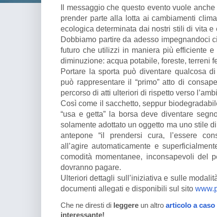
Il messaggio che questo evento vuole anche t
prender parte alla lotta ai cambiamenti climat
ecologica determinata dai nostri stili di vita 
Dobbiamo partire da adesso impegnandoci ci
futuro che utilizzi in maniera più efficiente e 
diminuzione: acqua potabile, foreste, terreni fer
Portare la sporta può diventare qualcosa di
può rappresentare il “primo” atto di consa
percorso di atti ulteriori di rispetto verso l’amb
Così come il sacchetto, seppur biodegradabile,
“usa e getta” la borsa deve diventare segno
solamente adottato un oggetto ma uno stile di 
antepone “il prendersi cura, l’essere con
all’agire automaticamente e superficialment
comodità momentanee, inconsapevoli del pe
dovranno pagare.
Ulteriori dettagli sull’iniziativa e sulle modal
documenti allegati e disponibili sul sito
www.po
Che ne diresti di
leggere
un altro
articolo a caso
interessante!