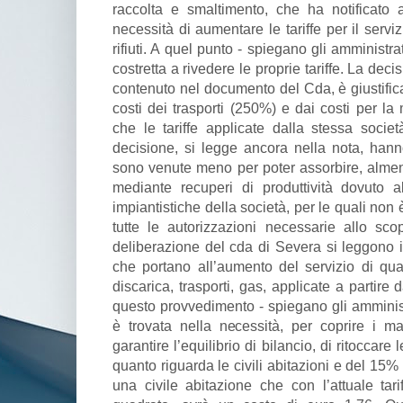
raccolta e smaltimento, che ha notificato
necessità di aumentare le tariffe per il servi
rifiuti. A quel punto - spiegano gli amministr
costretta a rivedere le proprie tariffe. La de
contenuto nel documento del Cda, è giustifica
costi dei trasporti (250%) e dai costi per la
che le tariffe applicate dalla stessa soci
decisione, si legge ancora nella nota, han
sono venute meno per poter assorbire, almeno
mediante recuperi di produttività dovuto a
impiantistiche della società, per le quali non
tutte le autorizzazioni necessarie allo sco
deliberazione del cda di Severa si leggono in
che portano all’aumento del servizio di quas
discarica, trasporti, gas, applicate a partire 
questo provvedimento - spiegano gli amministr
è trovata nella necessità, per coprire i ma
garantire l’equilibrio di bilancio, di ritoccare
quanto riguarda le civili abitazioni e del 15% pe
una civile abitazione che con l’attuale ta