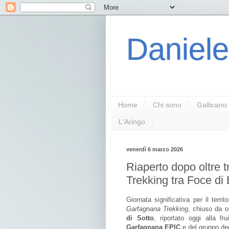
Daniele
Home
Chi sono
Gallicano
L'Aringo
venerdì 6 marzo 2026
Riaperto dopo oltre t
Trekking tra Foce di 
Giornata significativa per il terri
Garfagnana Trekking
, chiuso da ol
di Sotto
, riportato oggi alla fr
Garfagnana EPIC
e del gruppo deg