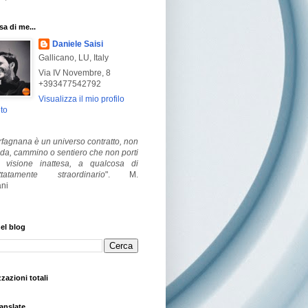
a di me...
Daniele Saisi
Gallicano, LU, Italy
Via IV Novembre, 8
+393477542792
Visualizza il mio profilo
to
fagnana è un universo contratto, non
ada, cammino o sentiero che non porti
visione inattesa, a qualcosa di
ttatamente straordinario
".
M.
ni
el blog
zzazioni totali
anslate