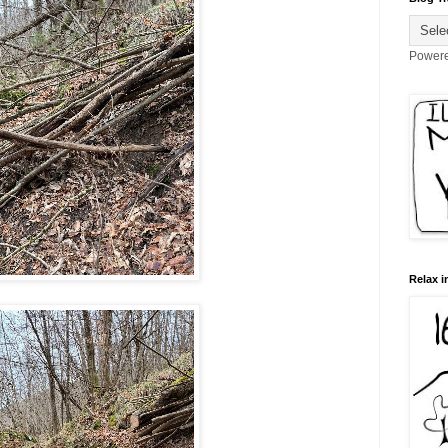
Power
Relax i