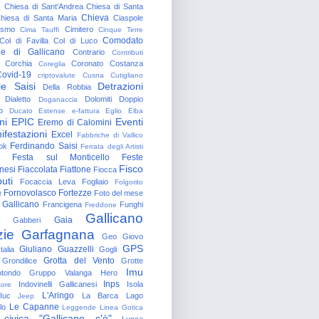
o
Chiesa di Sant'Andrea
Chiesa di Santa
Chieva
hiesa di Santa Maria
Ciaspole
rismo
Cimitero
Cima Tauffi
Cinque Terre
Comodato
Col di Favilla
Col di Luco
e di Gallicano
Contrario
Contributi
Corchia
Coronato
Costanza
Coreglia
ovid-19
criptovalute
Cusna
Cutigliano
le Saisi
Detrazioni
Della Robbia
Dialetto
Dolomiti
Doppio
Doganaccia
o
Ducato Estense
e-fattura
Eglio
Elba
ni
EPIC
Eventi
Eremo di Calomini
ifestazioni
Excel
Fabbriche di Vallico
Ferdinando Saisi
ok
Ferrata degli Artisti
Festa sul Monticello
Feste
Fisco
nesi
Fiaccolata
Fiattone
Fiocca
uti
Focaccia Leva
Fogliaio
Folgorito
Fornovolasco
Fortezze
e
Foto del mese
 Gallicano
Francigena
Funghi
Freddone
Gallicano
Gaia
Gabberi
zie
Garfagnana
Geo
Giovo
GPS
Giuliano Guazzelli
talia
Gogli
Grotta del Vento
Grondilice
Grotte
Imu
otondo
Gruppo Valanga
Hero
Inps
Indovinelli Gallicanesi
Isola
tore
L'Aringo
Iuc
La Barca
Lago
Jeep
Le Capanne
lo
Leggende
Linea Gotica
 civica "Gallicano c'è"
Lucca