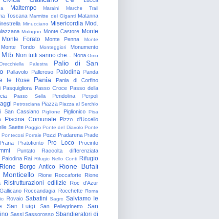
Maltempo
na
Maraini
Marche Trail
a Toscana
Matanna
Marmitte dei Giganti
Misericordia
Mod.
nestrella
Minucciano
Monte
lazzana
Monte Castore
Mologno
Monte Forato
Monte Penna
Monte
Monte Tondo
Monumento
Monteggiori
Mtb
Non tutti sanno che...
Nona
Omo
Palio di San
Orecchiella
Palestra
o
Palodina
Pallavolo
Palleroso
Panda
Pania
e le Rose
Pania di Corfino
i
Pasquigliora
Passo Croce
Passo della
cia
Pendolina
Perpoli
Passo Sella
aggi
Piazza
Petrosciana
Piazza al Serchio
di San Cassiano
Piglionico
Piglione
Pisa
Piscina Comunale
o
Pizzo d'Uccello
lle Saette
Poggio
Ponte del Diavolo
Ponte
Pozzi
Pradarena
Prade
Pontecosi
Porraie
Pro Loco
Prana
Pratofiorito
Procinto
ammi
Puntato
Raccolta differenziata
Rifugio
Palodina
Rai
Rifugio Nello Conti
Rione Bufali
Rione Borgo Antico
 Monticello
Rione Roccaforte
Rione
Ristrutturazioni edilizie
a
Roc d'Azur
allicano
Roccandagia
Rocchette
Roma
Sabatini
Salviamo le
Rovaio
io
Sagro
e
San Luigi
San
San Pellegrinetto
rino
Sbandieratori di
Sassi
Sassorosso