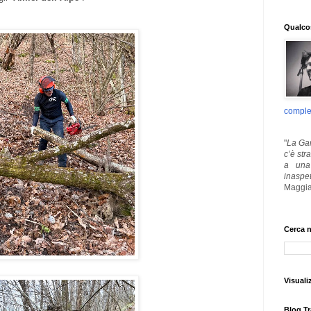
Qualcos
comple
"
La Gar
c’è str
a una 
inaspe
Maggia
Cerca n
Visuali
Blog Tr