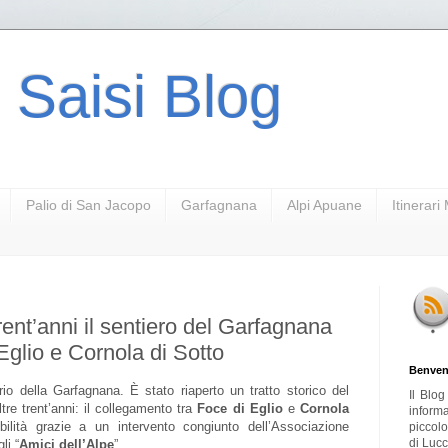
 Saisi Blog
Palio di San Jacopo
Garfagnana
Alpi Apuane
Itinerar
rent’anni il sentiero del Garfagnana
Eglio e Cornola di Sotto
Benven
torio della Garfagnana. È stato riaperto un tratto storico del
Il Blo
tre trent’anni: il collegamento tra
Foce di Eglio
e
Cornola
inform
uibilità grazie a un intervento congiunto dell’Associazione
piccol
di Lucc
li “
Amici dell’Alpe
”.