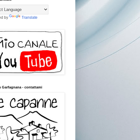
ed by
Translate
n Garfagnana - contattami