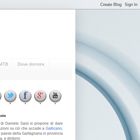
i MTB
Dove dormire
uto
g di Daniele Saisi si propone di dare
azioni su ciò che accade a
Gallicano
,
o paese della Garfagnana in provincia
a, e dintorni.