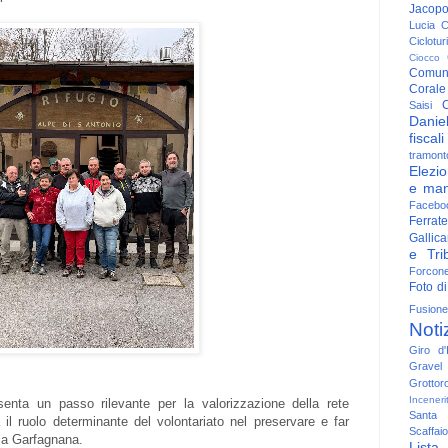
Jacop
Lucia
C
Ciclotu
Ciocco
Comun
Corale
C
Saisi
Danie
fiscali
tramont
Elezio
e man
Facebo
Ferrate
Gallica
e Trib
Forcon
Foto di
Fusione
Noti
Giro d'I
Gravel
Grottor
Inceneri
esenta un passo rilevante per la valorizzazione della rete
Santa
 il ruolo determinante del volontariato nel preservare e far
Scaffaio
lla Garfagnana.
Lista