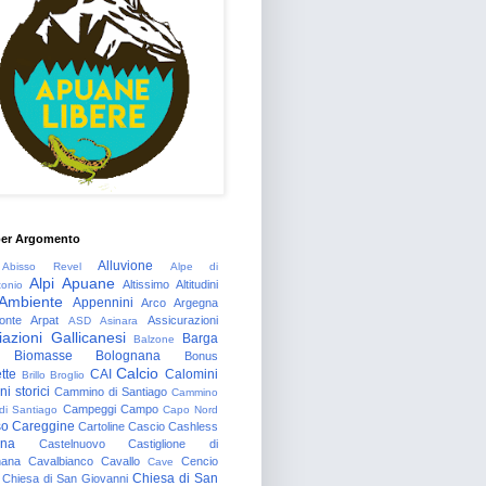
per Argomento
Alluvione
Abisso Revel
Alpe di
Alpi Apuane
Altissimo
Altitudini
tonio
Ambiente
Appennini
Arco
Argegna
onte
Arpat
Assicurazioni
ASD
Asinara
azioni Gallicanesi
Barga
Balzone
Biomasse
Bolognana
Bonus
Calcio
tte
CAI
Calomini
Brillo
Broglio
i storici
Cammino di Santiago
Cammino
Campeggi
Campo
 di Santiago
Capo Nord
so
Careggine
Cartoline
Cascio
Cashless
gna
Castelnuovo
Castiglione di
nana
Cavalbianco
Cavallo
Cencio
Cave
Chiesa di San
Chiesa di San Giovanni