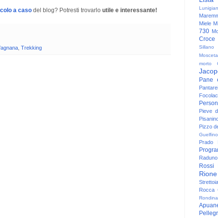
Lunigia
icolo a caso
del blog? Potresti trovarlo
utile e interessante!
Maremm
Miele
Mi
730
Mo
Croce
Sillano
fagnana
,
Trekking
Mosceta
morto
Jacop
Pane 
Pantare
Focolac
Person
Pieve 
Pisanin
Pizzo de
Guelfino
Prado
Progr
Raduno 
Rossi
Rione
Strettoi
Rocca G
Rondina
Apuan
Pelleg