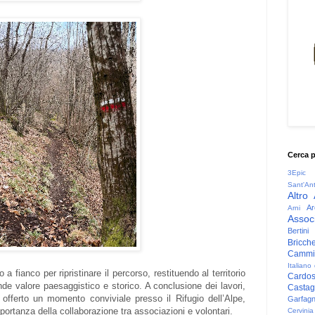
Cerca 
3Epic
Sant'An
Altro
Ar
Arni
Associ
Bertini
Bricche
Cammin
Italiano
a fianco per ripristinare il percorso, restituendo al territorio
Cardo
ande valore paesaggistico e storico. A conclusione dei lavori,
Casta
e offerto un momento conviviale presso il Rifugio dell’Alpe,
Garfag
portanza della collaborazione tra associazioni e volontari.
Cervinia