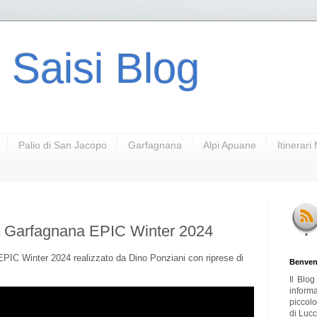
 Saisi Blog
Palio di San Jacopo
Garfagnana
Alpi Apuane
Itinerar
ella Garfagnana EPIC Winter 2024
 EPIC Winter 2024 realizzato da Dino Ponziani con riprese di
Benven
Il Blo
inform
piccol
di Lucc