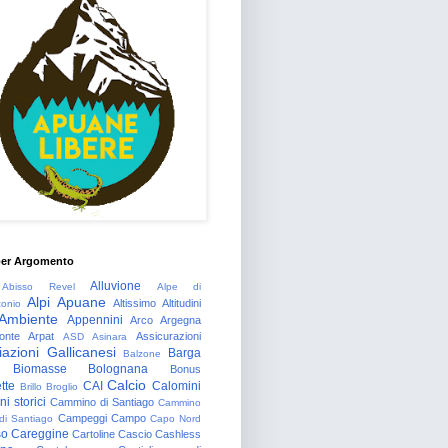
per Argomento
Alluvione
Abisso Revel
Alpe di
Alpi Apuane
Altissimo
Altitudini
tonio
Ambiente
Appennini
Arco
Argegna
onte
Arpat
Assicurazioni
ASD
Asinara
azioni Gallicanesi
Barga
Balzone
Biomasse
Bolognana
Bonus
Calcio
tte
CAI
Calomini
Brillo
Broglio
i storici
Cammino di Santiago
Cammino
Campeggi
Campo
 di Santiago
Capo Nord
so
Careggine
Cartoline
Cascio
Cashless