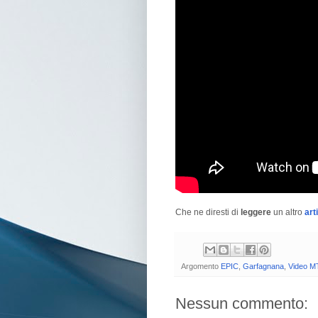
Che ne diresti di
leggere
un altro
art
Argomento
EPIC
,
Garfagnana
,
Video M
Nessun commento: