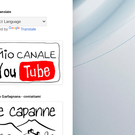
anslate
ed by
Translate
n Garfagnana - contattami