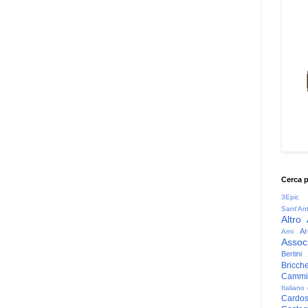
Cerca 
3Epic
Sant'An
Altro
Ar
Arni
Associ
Bertini
Bricche
Cammin
Italiano
Cardo