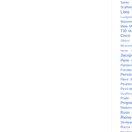
Santa
Scaffaio
Lista
Lunigia
Maremm
Miele
Mi
730
Mo
Croce
Sillano
Mosceta
morto
Jacop
Pane 
Pantare
Focolac
Person
Pieve 
Pisanin
Pizzo de
Guelfino
Prado
Progr
Raduno 
Rossi
Rione
Strettoi
Rocca G
Rondina