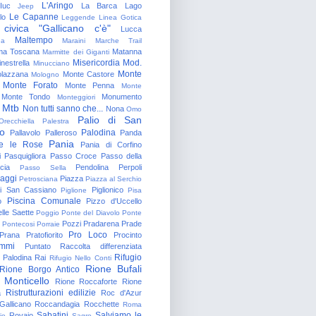
L'Aringo
Iuc
La Barca
Lago
Jeep
Le Capanne
lo
Leggende
Linea Gotica
 civica "Gallicano c'è"
Lucca
Maltempo
na
Maraini
Marche Trail
a Toscana
Matanna
Marmitte dei Giganti
Misericordia
Mod.
nestrella
Minucciano
Monte
lazzana
Monte Castore
Mologno
Monte Forato
Monte Penna
Monte
Monte Tondo
Monumento
Monteggiori
Mtb
Non tutti sanno che...
Nona
Omo
Palio di San
Orecchiella
Palestra
o
Palodina
Pallavolo
Palleroso
Panda
Pania
e le Rose
Pania di Corfino
i
Pasquigliora
Passo Croce
Passo della
cia
Pendolina
Perpoli
Passo Sella
aggi
Piazza
Petrosciana
Piazza al Serchio
di San Cassiano
Piglionico
Piglione
Pisa
Piscina Comunale
o
Pizzo d'Uccello
lle Saette
Poggio
Ponte del Diavolo
Ponte
Pozzi
Pradarena
Prade
Pontecosi
Porraie
Pro Loco
Prana
Pratofiorito
Procinto
ammi
Puntato
Raccolta differenziata
Rifugio
Palodina
Rai
Rifugio Nello Conti
Rione Bufali
Rione Borgo Antico
 Monticello
Rione Roccaforte
Rione
Ristrutturazioni edilizie
a
Roc d'Azur
allicano
Roccandagia
Rocchette
Roma
Sabatini
Salviamo le
Rovaio
io
Sagro