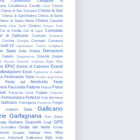
gna
Castelnuovo
Castiglione di
nana
Cavalbianco
Cavallo
Cencio
Cave
Chiesa di San
Chiesa di San Giovanni
o
Chiesa di Sant'Andrea
Chiesa di Santa
Chieva
hiesa di Santa Maria
Ciaspole
rismo
Cimitero
Cima Tauffi
Cinque Terre
Comodato
Col di Favilla
Col di Luco
e di Gallicano
Contrario
Contributi
Corchia
Coronato
Costanza
Coreglia
ovid-19
criptovalute
Cusna
Cutigliano
le Saisi
Detrazioni
Della Robbia
Dialetto
Dolomiti
Doppio
Doganaccia
o
Ducato Estense
e-fattura
Eglio
Elba
ni
EPIC
Eventi
Eremo di Calomini
ifestazioni
Excel
Fabbriche di Vallico
Ferdinando Saisi
ok
Ferrata degli Artisti
Festa sul Monticello
Feste
Fisco
nesi
Fiaccolata
Fiattone
Fiocca
uti
Focaccia Leva
Fogliaio
Folgorito
Fornovolasco
Fortezze
e
Foto del mese
 Gallicano
Francigena
Funghi
Freddone
Gallicano
Gaia
Gabberi
zie
Garfagnana
Geo
Giovo
GPS
Giuliano Guazzelli
talia
Gogli
Grotta del Vento
Grondilice
Grotte
Imu
otondo
Gruppo Valanga
Hero
Inps
Indovinelli Gallicanesi
Isola
tore