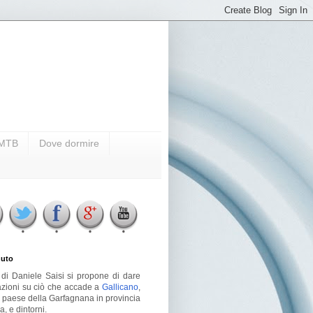
i MTB
Dove dormire
uto
g di Daniele Saisi si propone di dare
azioni su ciò che accade a
Gallicano
,
o paese della Garfagnana in provincia
a, e dintorni.