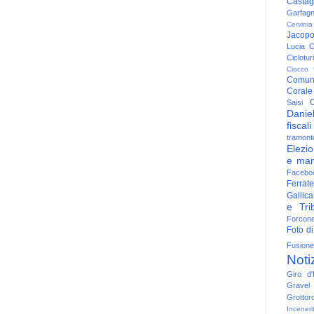
Casta
Garfag
Cervinia
Jacop
Lucia
C
Ciclotu
Ciocco
Comun
Corale
C
Saisi
Danie
fiscali
tramont
Elezio
e man
Facebo
Ferrate
Gallica
e Trib
Forcon
Foto di
Fusione
Noti
Giro d'I
Gravel
Grottor
Inceneri