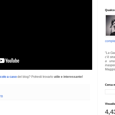
Qualcos
comple
"
La Gar
c’è str
a una 
inaspe
Maggia
icolo a caso
del blog? Potresti trovarlo
utile e interessante!
Cerca n
TB
Visuali
4,4