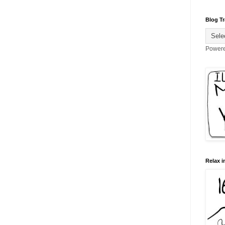
Blog Tr
Power
Relax i