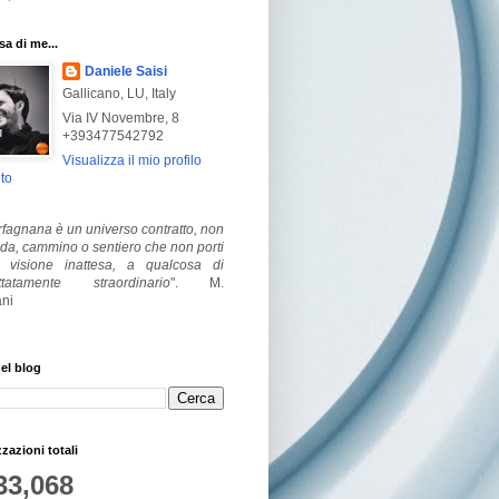
a di me...
Daniele Saisi
Gallicano, LU, Italy
Via IV Novembre, 8
+393477542792
Visualizza il mio profilo
to
fagnana è un universo contratto, non
ada, cammino o sentiero che non porti
visione inattesa, a qualcosa di
ttatamente straordinario
".
M.
ni
el blog
zzazioni totali
33,068