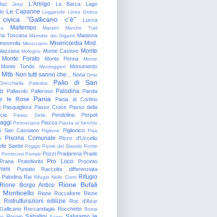
L'Aringo
Iuc
La Barca
Lago
Jeep
Le Capanne
lo
Leggende
Linea Gotica
 civica "Gallicano c'è"
Lucca
Maltempo
na
Maraini
Marche Trail
a Toscana
Matanna
Marmitte dei Giganti
Misericordia
Mod.
nestrella
Minucciano
Monte
lazzana
Monte Castore
Mologno
Monte Forato
Monte Penna
Monte
Monte Tondo
Monumento
Monteggiori
Mtb
Non tutti sanno che...
Nona
Omo
Palio di San
Orecchiella
Palestra
o
Palodina
Pallavolo
Palleroso
Panda
Pania
e le Rose
Pania di Corfino
i
Pasquigliora
Passo Croce
Passo della
cia
Pendolina
Perpoli
Passo Sella
aggi
Piazza
Petrosciana
Piazza al Serchio
di San Cassiano
Piglionico
Piglione
Pisa
Piscina Comunale
o
Pizzo d'Uccello
lle Saette
Poggio
Ponte del Diavolo
Ponte
Pozzi
Pradarena
Prade
Pontecosi
Porraie
Pro Loco
Prana
Pratofiorito
Procinto
ammi
Puntato
Raccolta differenziata
Rifugio
Palodina
Rai
Rifugio Nello Conti
Rione Bufali
Rione Borgo Antico
 Monticello
Rione Roccaforte
Rione
Ristrutturazioni edilizie
a
Roc d'Azur
allicano
Roccandagia
Rocchette
Roma
Sabatini
Salviamo le
Rovaio
io
Sagro