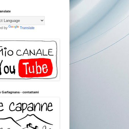
anslate
ed by
Translate
n Garfagnana - contattami