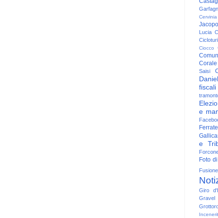
Casta
Garfag
Cervinia
Jacop
Lucia
C
Ciclotu
Ciocco
Comun
Corale
C
Saisi
Danie
fiscali
tramont
Elezio
e man
Facebo
Ferrate
Gallica
e Trib
Forcon
Foto di
Fusione
Noti
Giro d'I
Gravel
Grottor
Inceneri