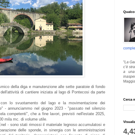
Qualcos
comple
"
La Gar
c’è str
a una 
inaspe
Maggia
smico della diga e manutenzione alle sette paratoie di fondo
ll'attività di cantiere iniziata al lago di Pontecosi da parte
Cerca n
3 con lo svuotamento del lago e la movimentazione dei
le" - annunciammo nel giugno 2023 - "passato nel silenzio
tela competenti", che a fine lavori, previsti nell'estate 2025,
00 mila mc. di volume utile.
Visuali
Enel - sono stati rimossi il materiale legnoso accumulatosi e
4,4
riparazione delle sponde, in sinergia con le amministrazioni