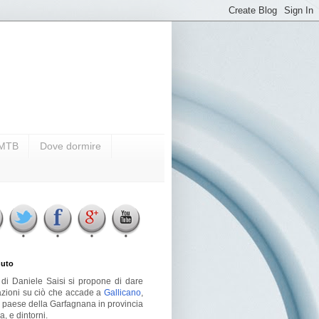
i MTB
Dove dormire
uto
g di Daniele Saisi si propone di dare
azioni su ciò che accade a
Gallicano
,
o paese della Garfagnana in provincia
a, e dintorni.