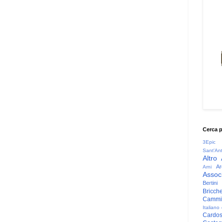
Cerca 
3Epic
Sant'An
Altro
Ar
Arni
Associ
Bertini
Bricche
Cammin
Italiano
Cardo