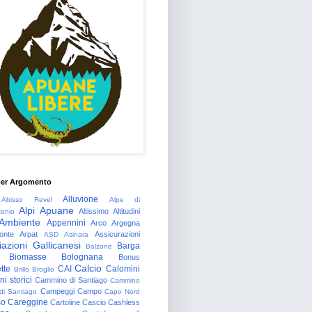
per Argomento
Alluvione
Abisso Revel
Alpe di
Alpi Apuane
Altissimo
Altitudini
tonio
Ambiente
Appennini
Arco
Argegna
onte
Arpat
Assicurazioni
ASD
Asinara
azioni Gallicanesi
Barga
Balzone
Biomasse
Bolognana
Bonus
Calcio
tte
CAI
Calomini
Brillo
Broglio
i storici
Cammino di Santiago
Cammino
Campeggi
Campo
 di Santiago
Capo Nord
so
Careggine
Cartoline
Cascio
Cashless