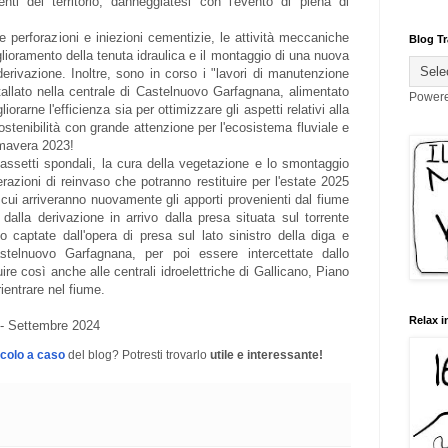
ti del territorio, danneggiatesi con l'evento di piena di
 perforazioni e iniezioni cementizie, le attività meccaniche
Blog Tr
glioramento della tenuta idraulica e il montaggio di una nuova
 derivazione. Inoltre, sono in corso i "lavori di manutenzione
tallato nella centrale di Castelnuovo Garfagnana, alimentato
Power
iorarne l'efficienza sia per ottimizzare gli aspetti relativi alla
ostenibilità con grande attenzione per l'ecosistema fluviale e
rimavera 2023!
 assetti spondali, la cura della vegetazione e lo smontaggio
razioni di reinvaso che potranno restituire per l'estate 2025
 cui arriveranno nuovamente gli apporti provenienti dal fiume
 dalla derivazione in arrivo dalla presa situata sul torrente
 captate dall'opera di presa sul lato sinistro della diga e
stelnuovo Garfagnana, per poi essere intercettate dallo
re così anche alle centrali idroelettriche di Gallicano, Piano
ientrare nel fiume.
Relax i
 - Settembre 2024
icolo a caso
del blog? Potresti trovarlo
utile e interessante!