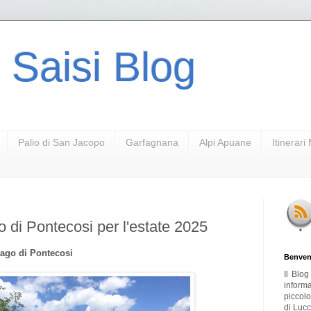
 Saisi Blog
Palio di San Jacopo
Garfagnana
Alpi Apuane
Itinerar
o di Pontecosi per l'estate 2025
l lago di Pontecosi
Benven
Il Blo
inform
piccol
di Lucc