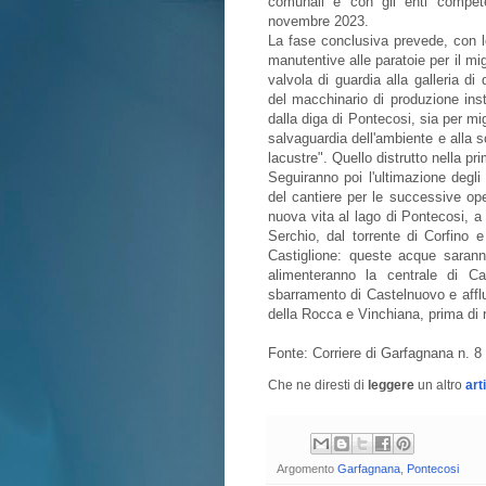
comunali e con gli enti competen
novembre 2023.
La fase conclusiva prevede, con le
manutentive alle paratoie per il mi
valvola di guardia alla galleria di
del macchinario di produzione ins
dalla diga di Pontecosi, sia per migl
salvaguardia dell'ambiente e alla s
lacustre". Quello distrutto nella p
Seguiranno poi l'ultimazione degli
del cantiere per le successive ope
nuova vita al lago di Pontecosi, a
Serchio, dal torrente di Corfino e
Castiglione: queste acque saranno
alimenteranno la centrale di Ca
sbarramento di Castelnuovo e afflui
della Rocca e Vinchiana, prima di r
Fonte: Corriere di Garfagnana n. 8
Che ne diresti di
leggere
un altro
art
Argomento
Garfagnana
,
Pontecosi