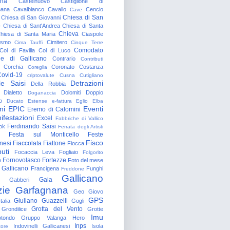
gna
Castelnuovo
Castiglione di
nana
Cavalbianco
Cavallo
Cencio
Cave
Chiesa di San
Chiesa di San Giovanni
o
Chiesa di Sant'Andrea
Chiesa di Santa
Chieva
hiesa di Santa Maria
Ciaspole
rismo
Cimitero
Cima Tauffi
Cinque Terre
Comodato
Col di Favilla
Col di Luco
e di Gallicano
Contrario
Contributi
Corchia
Coronato
Costanza
Coreglia
ovid-19
criptovalute
Cusna
Cutigliano
le Saisi
Detrazioni
Della Robbia
Dialetto
Dolomiti
Doppio
Doganaccia
o
Ducato Estense
e-fattura
Eglio
Elba
ni
EPIC
Eventi
Eremo di Calomini
ifestazioni
Excel
Fabbriche di Vallico
Ferdinando Saisi
ok
Ferrata degli Artisti
Festa sul Monticello
Feste
Fisco
nesi
Fiaccolata
Fiattone
Fiocca
uti
Focaccia Leva
Fogliaio
Folgorito
Fornovolasco
Fortezze
e
Foto del mese
 Gallicano
Francigena
Funghi
Freddone
Gallicano
Gaia
Gabberi
zie
Garfagnana
Geo
Giovo
GPS
Giuliano Guazzelli
talia
Gogli
Grotta del Vento
Grondilice
Grotte
Imu
otondo
Gruppo Valanga
Hero
Inps
Indovinelli Gallicanesi
Isola
tore