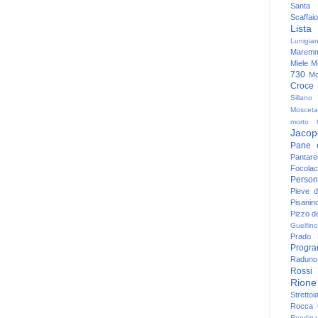
Santa
Scaffaio
Lista
Lunigia
Maremm
Miele
Mi
730
Mo
Croce
Sillano
Mosceta
morto
Jacop
Pane 
Pantare
Focolac
Person
Pieve 
Pisanin
Pizzo de
Guelfino
Prado
Progr
Raduno 
Rossi
Rione
Strettoi
Rocca G
Rondina