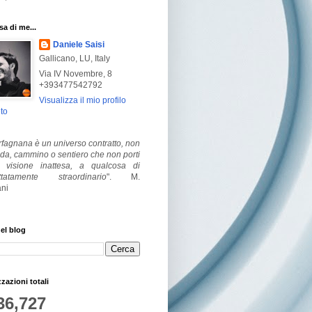
a di me...
Daniele Saisi
Gallicano, LU, Italy
Via IV Novembre, 8
+393477542792
Visualizza il mio profilo
to
fagnana è un universo contratto, non
ada, cammino o sentiero che non porti
visione inattesa, a qualcosa di
ttatamente straordinario
".
M.
ni
el blog
zzazioni totali
36,727