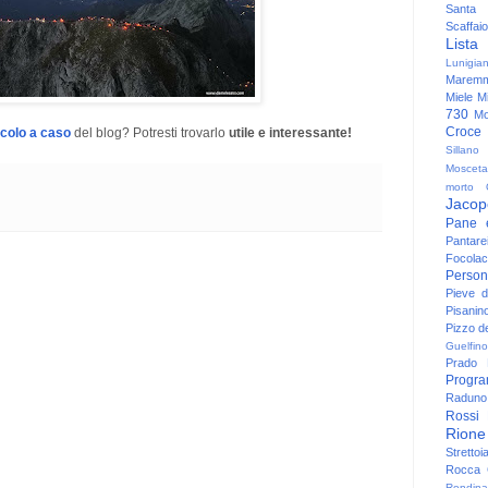
Santa
Scaffaio
Lista
Lunigia
Maremm
Miele
Mi
730
Mo
Croce
icolo a caso
del blog? Potresti trovarlo
utile e interessante!
Sillano
Mosceta
morto
Jacop
Pane 
Pantare
Focolac
Person
Pieve 
Pisanin
Pizzo de
Guelfino
Prado
Progr
Raduno 
Rossi
Rione
Strettoi
Rocca G
Rondina