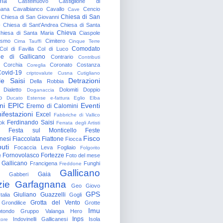
gna
Castelnuovo
Castiglione di
nana
Cavalbianco
Cavallo
Cencio
Cave
Chiesa di San
Chiesa di San Giovanni
o
Chiesa di Sant'Andrea
Chiesa di Santa
Chieva
hiesa di Santa Maria
Ciaspole
rismo
Cimitero
Cima Tauffi
Cinque Terre
Comodato
Col di Favilla
Col di Luco
e di Gallicano
Contrario
Contributi
Corchia
Coronato
Costanza
Coreglia
ovid-19
criptovalute
Cusna
Cutigliano
le Saisi
Detrazioni
Della Robbia
Dialetto
Dolomiti
Doppio
Doganaccia
o
Ducato Estense
e-fattura
Eglio
Elba
ni
EPIC
Eventi
Eremo di Calomini
ifestazioni
Excel
Fabbriche di Vallico
Ferdinando Saisi
ok
Ferrata degli Artisti
Festa sul Monticello
Feste
Fisco
nesi
Fiaccolata
Fiattone
Fiocca
uti
Focaccia Leva
Fogliaio
Folgorito
Fornovolasco
Fortezze
e
Foto del mese
 Gallicano
Francigena
Funghi
Freddone
Gallicano
Gaia
Gabberi
zie
Garfagnana
Geo
Giovo
GPS
Giuliano Guazzelli
talia
Gogli
Grotta del Vento
Grondilice
Grotte
Imu
otondo
Gruppo Valanga
Hero
Inps
Indovinelli Gallicanesi
Isola
tore