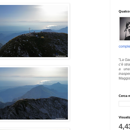
Qualcos
comple
"
La Gar
c’è str
a una 
inaspe
Maggia
Cerca n
Visuali
4,4