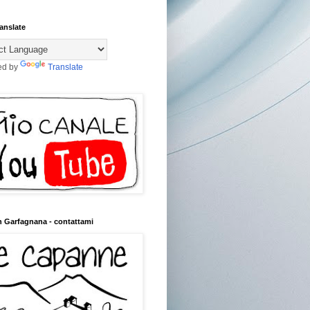
anslate
ed by
Translate
n Garfagnana - contattami