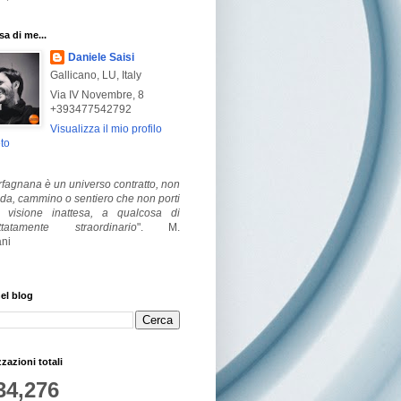
a di me...
Daniele Saisi
Gallicano, LU, Italy
Via IV Novembre, 8
+393477542792
Visualizza il mio profilo
to
fagnana è un universo contratto, non
ada, cammino o sentiero che non porti
visione inattesa, a qualcosa di
ttatamente straordinario
".
M.
ni
el blog
zzazioni totali
34,276