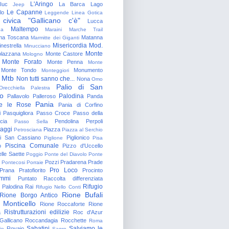
L'Aringo
Iuc
La Barca
Lago
Jeep
Le Capanne
lo
Leggende
Linea Gotica
 civica "Gallicano c'è"
Lucca
Maltempo
na
Maraini
Marche Trail
a Toscana
Matanna
Marmitte dei Giganti
Misericordia
Mod.
nestrella
Minucciano
Monte
lazzana
Monte Castore
Mologno
Monte Forato
Monte Penna
Monte
Monte Tondo
Monumento
Monteggiori
Mtb
Non tutti sanno che...
Nona
Omo
Palio di San
Orecchiella
Palestra
o
Palodina
Pallavolo
Palleroso
Panda
Pania
e le Rose
Pania di Corfino
i
Pasquigliora
Passo Croce
Passo della
cia
Pendolina
Perpoli
Passo Sella
aggi
Piazza
Petrosciana
Piazza al Serchio
di San Cassiano
Piglionico
Piglione
Pisa
Piscina Comunale
o
Pizzo d'Uccello
lle Saette
Poggio
Ponte del Diavolo
Ponte
Pozzi
Pradarena
Prade
Pontecosi
Porraie
Pro Loco
Prana
Pratofiorito
Procinto
ammi
Puntato
Raccolta differenziata
Rifugio
Palodina
Rai
Rifugio Nello Conti
Rione Bufali
Rione Borgo Antico
 Monticello
Rione Roccaforte
Rione
Ristrutturazioni edilizie
a
Roc d'Azur
allicano
Roccandagia
Rocchette
Roma
Sabatini
Salviamo le
Rovaio
io
Sagro