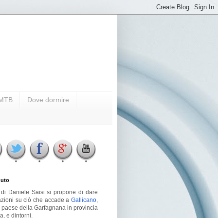
i MTB
Dove dormire
uto
g di Daniele Saisi si propone di dare
azioni su ciò che accade a
Gallicano
,
o paese della Garfagnana in provincia
a, e dintorni.