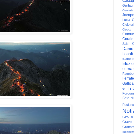
Casta
Garfag
Cervinia
Jacop
Lucia
C
Ciclotu
Ciocco
Comun
Corale
C
Saisi
Danie
fiscali
tramont
Elezio
e man
Facebo
Ferrate
Gallica
e Trib
Forcon
Foto di
Fusione
Noti
Giro d'I
Gravel
Grottor
Inceneri