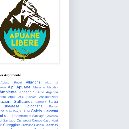
per Argomento
Alluvione
Abisso Revel
Alpe di
Alpi Apuane
Altissimo
Altitudini
tonio
Ambiente
Appennini
Arco
Argegna
onte
Arpat
Assicurazioni
ASD
Asinara
azioni Gallicanesi
Barga
Balzone
Biomasse
Bolognana
Bonus
Calcio
tte
CAI
Calomini
Brillo
Broglio
i storici
Cammino di Santiago
Cammino
Campeggi
Campo
 di Santiago
Capo Nord
so
Careggine
Cartoline
Cascio
Cashless