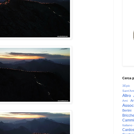
Cerca 
3Epic
Sant'An
Altro
Ar
Arni
Associ
Bertini
Bricche
Cammin
Italiano
Cardo