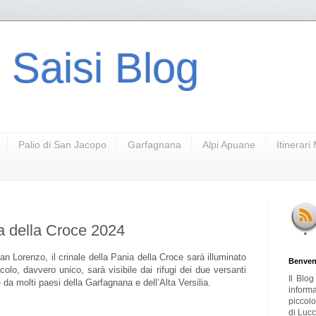
 Saisi Blog
Palio di San Jacopo
Garfagnana
Alpi Apuane
Itinerar
a della Croce 2024
n Lorenzo, il crinale della Pania della Croce sarà illuminato
Benven
colo, davvero unico, sarà visibile dai rifugi dei due versanti
Il Blo
 da molti paesi della Garfagnana e dell’Alta Versilia.
inform
piccol
di Lucc