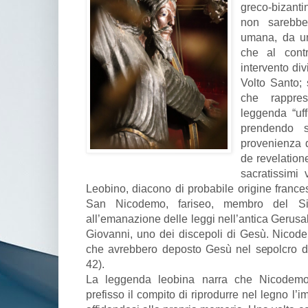
greco-bizanti
non sarebbe
umana, da un
che al contr
intervento di
Volto Santo; s
che rappres
leggenda “uff
prendendo s
provenienza di
de revelation
sacratissimi
Leobino, diacono di probabile origine frances
San Nicodemo, fariseo, membro del Sine
all’emanazione delle leggi nell’antica Gerus
Giovanni, uno dei discepoli di Gesù. Nicod
che avrebbero deposto Gesù nel sepolcro do
42).
La leggenda leobina narra che Nicodemo
prefisso il compito di riprodurre nel legno l