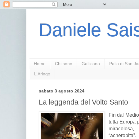
Daniele Sais
Home
Chi sono
Gallicano
Palio di San J
L'Aringo
sabato 3 agosto 2024
La leggenda del Volto Santo
Fin dal Medio
tutta Europa p
miracolos
“acheropita”