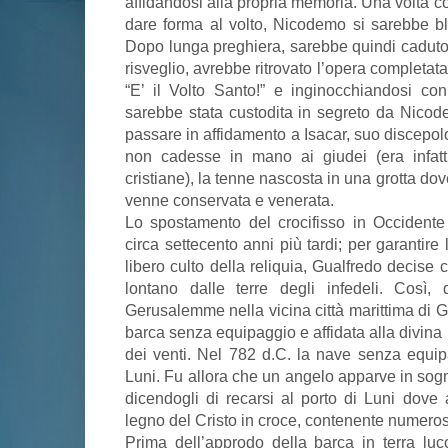
affidandosi alla propria memoria. Una volta c
dare forma al volto, Nicodemo si sarebbe bl
Dopo lunga preghiera, sarebbe quindi caduto 
risveglio, avrebbe ritrovato l’opera complet
“E’ il Volto Santo!” e inginocchiandosi co
sarebbe stata custodita in segreto da Nicod
passare in affidamento a Isacar, suo discepolo
non cadesse in mano ai giudei (era infatti
cristiane), la tenne nascosta in una grotta d
venne conservata e venerata.
Lo spostamento del crocifisso in Occidente
circa settecento anni più tardi; per garantire
libero culto della reliquia, Gualfredo decise c
lontano dalle terre degli infedeli. Così,
Gerusalemme nella vicina città marittima di G
barca senza equipaggio e affidata alla divina
dei venti. Nel 782 d.C. la nave senza equi
Luni. Fu allora che un angelo apparve in sog
dicendogli di recarsi al porto di Luni dove 
legno del Cristo in croce, contenente numeros
Prima dell’approdo della barca in terra luc