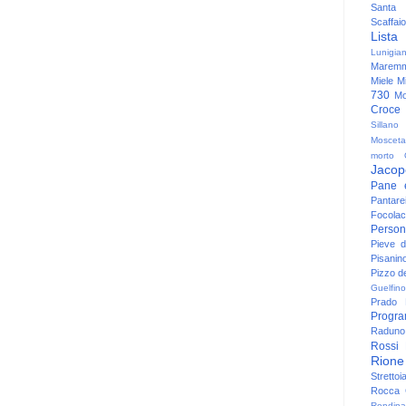
Santa
Scaffaio
Lista
Lunigia
Maremm
Miele
Mi
730
Mo
Croce
Sillano
Mosceta
morto
Jacop
Pane 
Pantare
Focolac
Person
Pieve 
Pisanin
Pizzo de
Guelfino
Prado
Progr
Raduno 
Rossi
Rione
Strettoi
Rocca G
Rondina