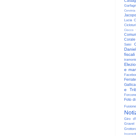
Casta
Garfag
Cervinia
Jacop
Lucia
C
Ciclotu
Ciocco
Comun
Corale
C
Saisi
Danie
fiscali
tramont
Elezio
e man
Facebo
Ferrate
Gallica
e Trib
Forcon
Foto di
Fusione
Noti
Giro d'I
Gravel
Grottor
Inceneri