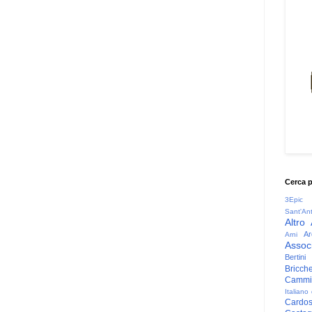
Cerca 
3Epic
Sant'An
Altro
Ar
Arni
Associ
Bertini
Bricche
Cammin
Italiano
Cardo