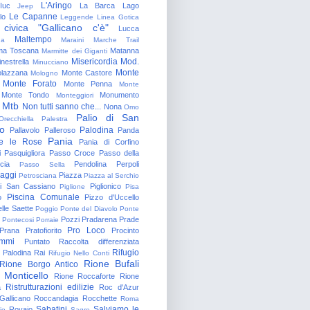
L'Aringo
Iuc
La Barca
Lago
Jeep
Le Capanne
lo
Leggende
Linea Gotica
 civica "Gallicano c'è"
Lucca
Maltempo
na
Maraini
Marche Trail
a Toscana
Matanna
Marmitte dei Giganti
Misericordia
Mod.
nestrella
Minucciano
Monte
lazzana
Monte Castore
Mologno
Monte Forato
Monte Penna
Monte
Monte Tondo
Monumento
Monteggiori
Mtb
Non tutti sanno che...
Nona
Omo
Palio di San
Orecchiella
Palestra
o
Palodina
Pallavolo
Palleroso
Panda
Pania
e le Rose
Pania di Corfino
i
Pasquigliora
Passo Croce
Passo della
cia
Pendolina
Perpoli
Passo Sella
aggi
Piazza
Petrosciana
Piazza al Serchio
di San Cassiano
Piglionico
Piglione
Pisa
Piscina Comunale
o
Pizzo d'Uccello
lle Saette
Poggio
Ponte del Diavolo
Ponte
Pozzi
Pradarena
Prade
Pontecosi
Porraie
Pro Loco
Prana
Pratofiorito
Procinto
ammi
Puntato
Raccolta differenziata
Rifugio
Palodina
Rai
Rifugio Nello Conti
Rione Bufali
Rione Borgo Antico
 Monticello
Rione Roccaforte
Rione
Ristrutturazioni edilizie
a
Roc d'Azur
allicano
Roccandagia
Rocchette
Roma
Sabatini
Salviamo le
Rovaio
io
Sagro