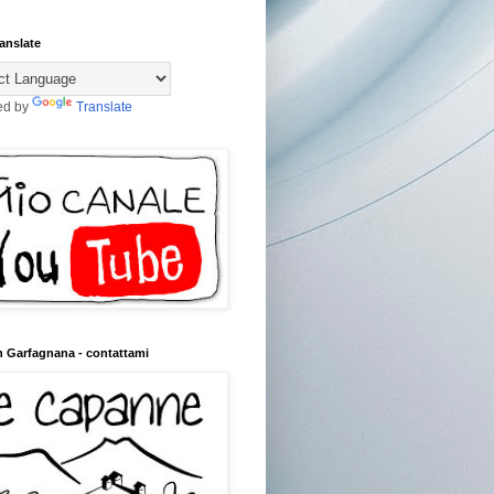
anslate
ed by
Translate
n Garfagnana - contattami