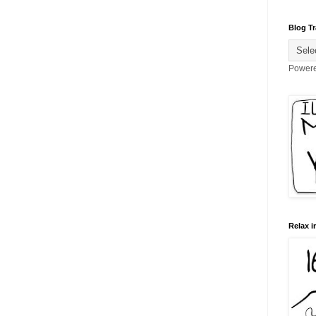
Blog Tr
Power
Relax i