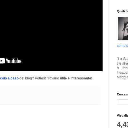
Qualcos
comple
"
La Gar
c’è str
a una 
inaspe
Maggia
icolo a caso
del blog? Potresti trovarlo
utile e interessante!
Cerca n
Visuali
4,4