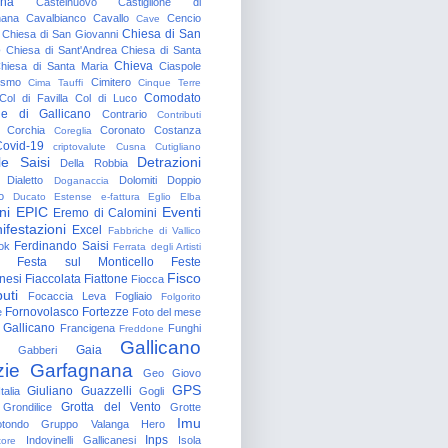
gna
Castelnuovo
Castiglione di
nana
Cavalbianco
Cavallo
Cencio
Cave
Chiesa di San
Chiesa di San Giovanni
o
Chiesa di Sant'Andrea
Chiesa di Santa
Chieva
hiesa di Santa Maria
Ciaspole
rismo
Cimitero
Cima Tauffi
Cinque Terre
Comodato
Col di Favilla
Col di Luco
e di Gallicano
Contrario
Contributi
Corchia
Coronato
Costanza
Coreglia
ovid-19
criptovalute
Cusna
Cutigliano
le Saisi
Detrazioni
Della Robbia
Dialetto
Dolomiti
Doppio
Doganaccia
o
Ducato Estense
e-fattura
Eglio
Elba
ni
EPIC
Eventi
Eremo di Calomini
ifestazioni
Excel
Fabbriche di Vallico
Ferdinando Saisi
ok
Ferrata degli Artisti
Festa sul Monticello
Feste
Fisco
nesi
Fiaccolata
Fiattone
Fiocca
uti
Focaccia Leva
Fogliaio
Folgorito
Fornovolasco
Fortezze
e
Foto del mese
 Gallicano
Francigena
Funghi
Freddone
Gallicano
Gaia
Gabberi
zie
Garfagnana
Geo
Giovo
GPS
Giuliano Guazzelli
talia
Gogli
Grotta del Vento
Grondilice
Grotte
Imu
otondo
Gruppo Valanga
Hero
Inps
Indovinelli Gallicanesi
Isola
tore