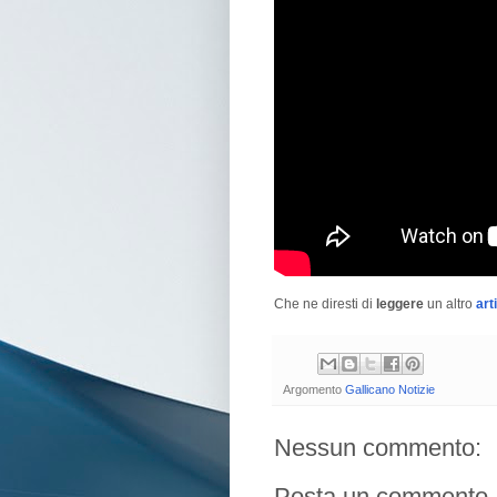
Che ne diresti di
leggere
un altro
art
Argomento
Gallicano Notizie
Nessun commento:
Posta un commento