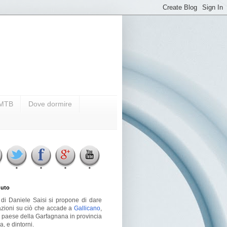
i MTB
Dove dormire
uto
g di Daniele Saisi si propone di dare
azioni su ciò che accade a
Gallicano
,
o paese della Garfagnana in provincia
a, e dintorni.