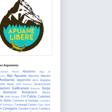
per Argomento
Alluvione
Abisso Revel
Alpe di
Alpi Apuane
Altissimo
Altitudini
tonio
Ambiente
Appennini
Arco
Argegna
onte
Arpat
Assicurazioni
ASD
Asinara
azioni Gallicanesi
Barga
Balzone
Biomasse
Bolognana
Bonus
Calcio
tte
CAI
Calomini
Brillo
Broglio
i storici
Cammino di Santiago
Cammino
Campeggi
Campo
 di Santiago
Capo Nord
so
Careggine
Cartoline
Cascio
Cashless