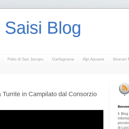
 Saisi Blog
Palio di San Jacopo
Garfagnana
Alpi Apuane
Itinerar
la Turrite in Campilato dal Consorzio
Benven
Il Blo
inform
piccol
di Lucc