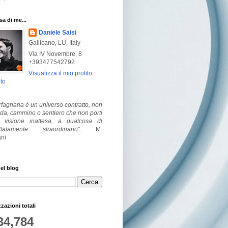
a di me...
Daniele Saisi
Gallicano, LU, Italy
Via IV Novembre, 8
+393477542792
Visualizza il mio profilo
to
fagnana è un universo contratto, non
ada, cammino o sentiero che non porti
visione inattesa, a qualcosa di
ttatamente straordinario
".
M.
ni
el blog
zzazioni totali
34,784