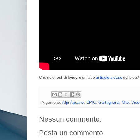
Che ne diresti di
leggere
un altro
articolo a caso
del blog? 
Argomento
Alpi Apuane
,
EPIC
,
Garfagnana
,
Mtb
,
Vid
Nessun commento:
Posta un commento