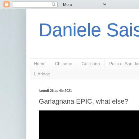
Daniele Sais
Home
Chi sono
Gallicano
Palio di San J
L'Aringo
lunedì 26 aprile 2021
Garfagnana EPIC, what else?