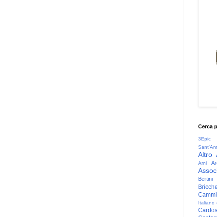
Cerca 
3Epic
Sant'An
Altro
Ar
Arni
Associ
Bertini
Bricche
Cammin
Italiano
Cardo