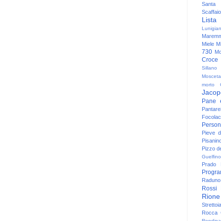
Santa
Scaffaio
Lista
Lunigia
Maremm
Miele
Mi
730
Mo
Croce
Sillano
Mosceta
morto
Jacop
Pane 
Pantare
Focolac
Person
Pieve 
Pisanin
Pizzo de
Guelfino
Prado
Progr
Raduno 
Rossi
Rione
Strettoi
Rocca G
Rondina