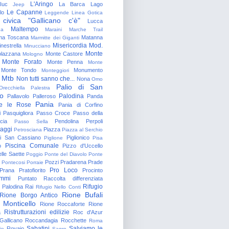
L'Aringo
Iuc
La Barca
Lago
Jeep
Le Capanne
lo
Leggende
Linea Gotica
 civica "Gallicano c'è"
Lucca
Maltempo
na
Maraini
Marche Trail
a Toscana
Matanna
Marmitte dei Giganti
Misericordia
Mod.
nestrella
Minucciano
Monte
lazzana
Monte Castore
Mologno
Monte Forato
Monte Penna
Monte
Monte Tondo
Monumento
Monteggiori
Mtb
Non tutti sanno che...
Nona
Omo
Palio di San
Orecchiella
Palestra
o
Palodina
Pallavolo
Palleroso
Panda
Pania
e le Rose
Pania di Corfino
i
Pasquigliora
Passo Croce
Passo della
cia
Pendolina
Perpoli
Passo Sella
aggi
Piazza
Petrosciana
Piazza al Serchio
di San Cassiano
Piglionico
Piglione
Pisa
Piscina Comunale
o
Pizzo d'Uccello
lle Saette
Poggio
Ponte del Diavolo
Ponte
Pozzi
Pradarena
Prade
Pontecosi
Porraie
Pro Loco
Prana
Pratofiorito
Procinto
ammi
Puntato
Raccolta differenziata
Rifugio
Palodina
Rai
Rifugio Nello Conti
Rione Bufali
Rione Borgo Antico
 Monticello
Rione Roccaforte
Rione
Ristrutturazioni edilizie
a
Roc d'Azur
allicano
Roccandagia
Rocchette
Roma
Sabatini
Salviamo le
Rovaio
io
Sagro