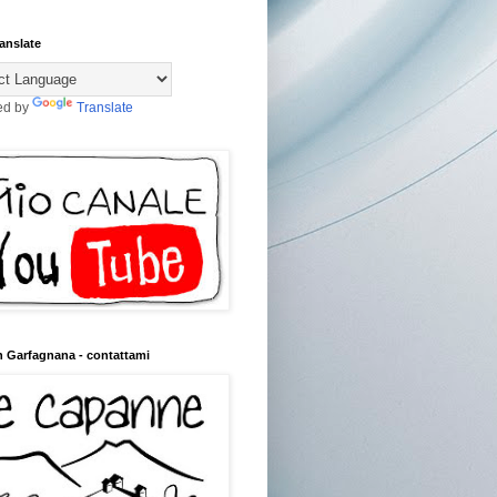
anslate
ed by
Translate
n Garfagnana - contattami