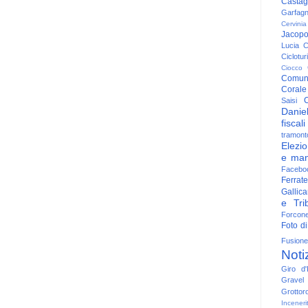
Casta
Garfag
Cervinia
Jacop
Lucia
C
Ciclotu
Ciocco
Comun
Corale
C
Saisi
Danie
fiscali
tramont
Elezio
e man
Facebo
Ferrate
Gallica
e Trib
Forcon
Foto di
Fusione
Noti
Giro d'I
Gravel
Grottor
Inceneri