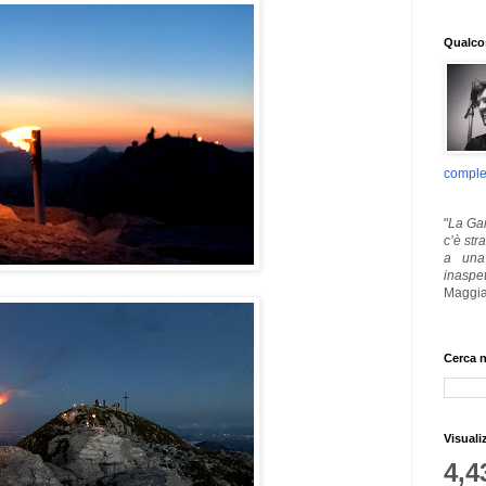
Qualcos
comple
"
La Gar
c’è str
a una 
inaspe
Maggia
Cerca n
Visuali
4,4