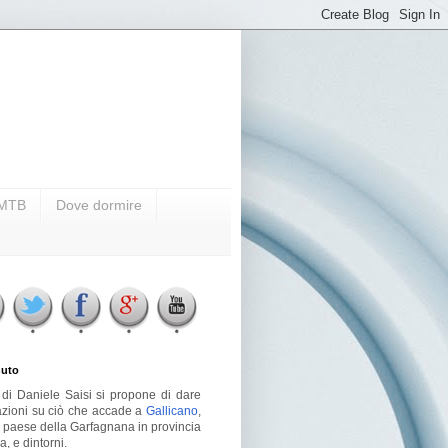
i MTB
Dove dormire
uto
g di Daniele Saisi si propone di dare
azioni su ciò che accade a
Gallicano
,
o paese della Garfagnana in provincia
a, e dintorni.