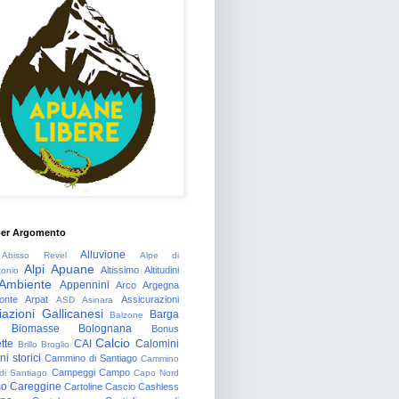
per Argomento
Alluvione
Abisso Revel
Alpe di
Alpi Apuane
Altissimo
Altitudini
tonio
Ambiente
Appennini
Arco
Argegna
onte
Arpat
Assicurazioni
ASD
Asinara
azioni Gallicanesi
Barga
Balzone
Biomasse
Bolognana
Bonus
Calcio
tte
CAI
Calomini
Brillo
Broglio
i storici
Cammino di Santiago
Cammino
Campeggi
Campo
 di Santiago
Capo Nord
so
Careggine
Cartoline
Cascio
Cashless