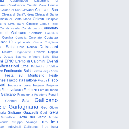
gna
Castelnuovo
Castiglione di
nana
Cavalbianco
Cavallo
Cencio
Cave
Chiesa di San
Chiesa di San Giovanni
o
Chiesa di Sant'Andrea
Chiesa di Santa
Chieva
hiesa di Santa Maria
Ciaspole
rismo
Cimitero
Cima Tauffi
Cinque Terre
Comodato
Col di Favilla
Col di Luco
e di Gallicano
Contrario
Contributi
Corchia
Coronato
Costanza
Coreglia
ovid-19
criptovalute
Cusna
Cutigliano
le Saisi
Detrazioni
Della Robbia
Dialetto
Dolomiti
Doppio
Doganaccia
o
Ducato Estense
e-fattura
Eglio
Elba
ni
EPIC
Eventi
Eremo di Calomini
ifestazioni
Excel
Fabbriche di Vallico
Ferdinando Saisi
ok
Ferrata degli Artisti
Festa sul Monticello
Feste
Fisco
nesi
Fiaccolata
Fiattone
Fiocca
uti
Focaccia Leva
Fogliaio
Folgorito
Fornovolasco
Fortezze
e
Foto del mese
 Gallicano
Francigena
Funghi
Freddone
Gallicano
Gaia
Gabberi
zie
Garfagnana
Geo
Giovo
GPS
Giuliano Guazzelli
talia
Gogli
Grotta del Vento
Grondilice
Grotte
Imu
otondo
Gruppo Valanga
Hero
Inps
Indovinelli Gallicanesi
Isola
tore