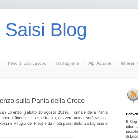
 Saisi Blog
Palio di San Jacopo
Garfagnana
Alpi Apuane
Itinerar
enzo sulla Pania della Croce
San Lorenzo (sabato 10 agosto 2019), il crinale della Pania
Benven
inaia di fiaccole. Lo spettacolo, davvero unico, sarà visibile
Il Blo
o Rossi e Rifugio del Freo) e da molti paesi della Garfagnana e
inform
piccol
di Lucc