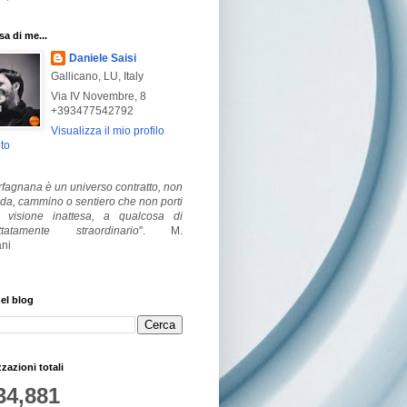
a di me...
Daniele Saisi
Gallicano, LU, Italy
Via IV Novembre, 8
+393477542792
Visualizza il mio profilo
to
fagnana è un universo contratto, non
ada, cammino o sentiero che non porti
visione inattesa, a qualcosa di
ttatamente straordinario
".
M.
ni
el blog
zzazioni totali
34,881