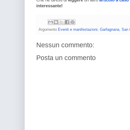
Che ne diresti di
leggere
un altro
articolo a caso
interessante!
Argomento
Eventi e manifestazioni
,
Garfagnana
,
San 
Nessun commento:
Posta un commento