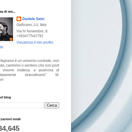
a di me...
Daniele Saisi
Gallicano, LU, Italy
Via IV Novembre, 8
+393477542792
Visualizza il mio profilo
to
fagnana è un universo contratto, non
ada, cammino o sentiero che non porti
visione inattesa, a qualcosa di
ttatamente straordinario
".
M.
ni
el blog
zzazioni totali
34,645