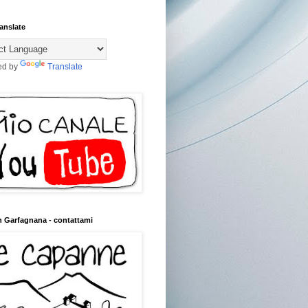
anslate
ed by
Translate
n Garfagnana - contattami