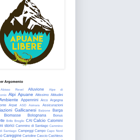
per Argomento
Alluvione
Abisso Revel
Alpe di
Alpi Apuane
Altissimo
Altitudini
tonio
Ambiente
Appennini
Arco
Argegna
onte
Arpat
Assicurazioni
ASD
Asinara
azioni Gallicanesi
Barga
Balzone
Biomasse
Bolognana
Bonus
Calcio
tte
CAI
Calomini
Brillo
Broglio
i storici
Cammino di Santiago
Cammino
Campeggi
Campo
 di Santiago
Capo Nord
so
Careggine
Cartoline
Cascio
Cashless