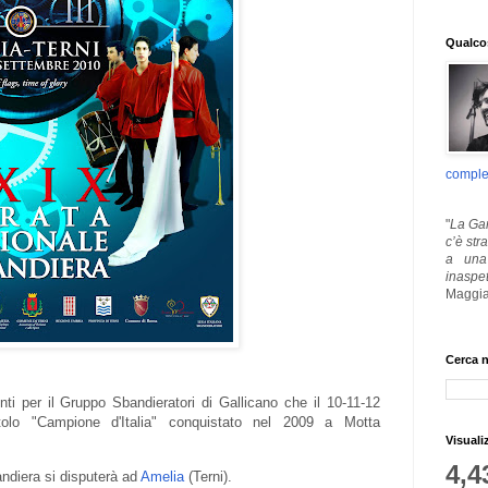
Qualcos
comple
"
La Gar
c’è str
a una 
inaspe
Maggia
Cerca n
ti per il Gruppo Sbandieratori di Gallicano che il 10-11-12
itolo "Campione d'Italia" conquistato nel 2009 a Motta
Visuali
4,4
ndiera si disputerà ad
Amelia
(Terni).