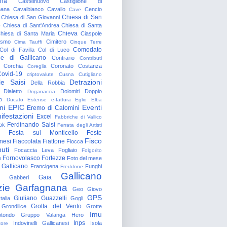
gna
Castelnuovo
Castiglione di
nana
Cavalbianco
Cavallo
Cencio
Cave
Chiesa di San
Chiesa di San Giovanni
o
Chiesa di Sant'Andrea
Chiesa di Santa
Chieva
hiesa di Santa Maria
Ciaspole
rismo
Cimitero
Cima Tauffi
Cinque Terre
Comodato
Col di Favilla
Col di Luco
e di Gallicano
Contrario
Contributi
Corchia
Coronato
Costanza
Coreglia
ovid-19
criptovalute
Cusna
Cutigliano
le Saisi
Detrazioni
Della Robbia
Dialetto
Dolomiti
Doppio
Doganaccia
o
Ducato Estense
e-fattura
Eglio
Elba
ni
EPIC
Eventi
Eremo di Calomini
ifestazioni
Excel
Fabbriche di Vallico
Ferdinando Saisi
ok
Ferrata degli Artisti
Festa sul Monticello
Feste
Fisco
nesi
Fiaccolata
Fiattone
Fiocca
uti
Focaccia Leva
Fogliaio
Folgorito
Fornovolasco
Fortezze
e
Foto del mese
 Gallicano
Francigena
Funghi
Freddone
Gallicano
Gaia
Gabberi
zie
Garfagnana
Geo
Giovo
GPS
Giuliano Guazzelli
talia
Gogli
Grotta del Vento
Grondilice
Grotte
Imu
otondo
Gruppo Valanga
Hero
Inps
Indovinelli Gallicanesi
Isola
tore