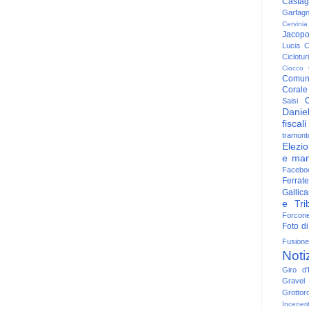
Casta
Garfag
Cervinia
Jacop
Lucia
C
Ciclotu
Ciocco
Comun
Corale
C
Saisi
Danie
fiscali
tramont
Elezio
e man
Facebo
Ferrate
Gallica
e Trib
Forcon
Foto di
Fusione
Noti
Giro d'I
Gravel
Grottor
Inceneri