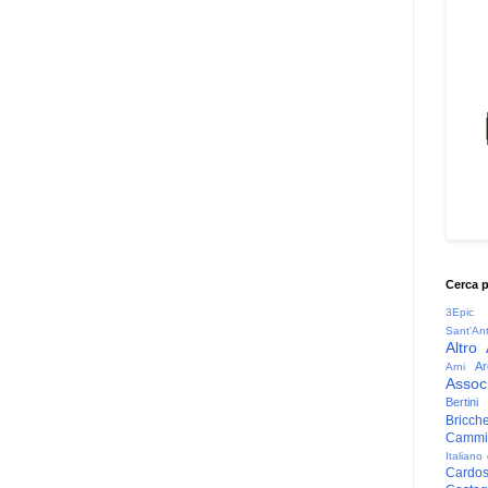
Cerca 
3Epic
Sant'An
Altro
Ar
Arni
Associ
Bertini
Bricche
Cammin
Italiano
Cardo