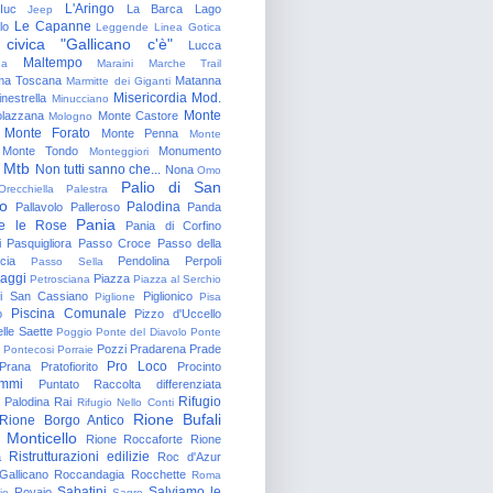
L'Aringo
Iuc
La Barca
Lago
Jeep
Le Capanne
lo
Leggende
Linea Gotica
 civica "Gallicano c'è"
Lucca
Maltempo
na
Maraini
Marche Trail
a Toscana
Matanna
Marmitte dei Giganti
Misericordia
Mod.
nestrella
Minucciano
Monte
lazzana
Monte Castore
Mologno
Monte Forato
Monte Penna
Monte
Monte Tondo
Monumento
Monteggiori
Mtb
Non tutti sanno che...
Nona
Omo
Palio di San
Orecchiella
Palestra
o
Palodina
Pallavolo
Palleroso
Panda
Pania
e le Rose
Pania di Corfino
i
Pasquigliora
Passo Croce
Passo della
cia
Pendolina
Perpoli
Passo Sella
aggi
Piazza
Petrosciana
Piazza al Serchio
di San Cassiano
Piglionico
Piglione
Pisa
Piscina Comunale
o
Pizzo d'Uccello
lle Saette
Poggio
Ponte del Diavolo
Ponte
Pozzi
Pradarena
Prade
Pontecosi
Porraie
Pro Loco
Prana
Pratofiorito
Procinto
ammi
Puntato
Raccolta differenziata
Rifugio
Palodina
Rai
Rifugio Nello Conti
Rione Bufali
Rione Borgo Antico
 Monticello
Rione Roccaforte
Rione
Ristrutturazioni edilizie
a
Roc d'Azur
allicano
Roccandagia
Rocchette
Roma
Sabatini
Salviamo le
Rovaio
io
Sagro