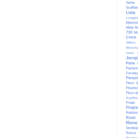
Santa
Scaffaio
Lista
Lunigia
Maremm
Miele
Mi
730
Mo
Croce
Sillano
Mosceta
morto
Jacop
Pane 
Pantare
Focolac
Person
Pieve 
Pisanin
Pizzo de
Guelfino
Prado
Progr
Raduno 
Rossi
Rione
Strettoi
Rocca G
Rondina