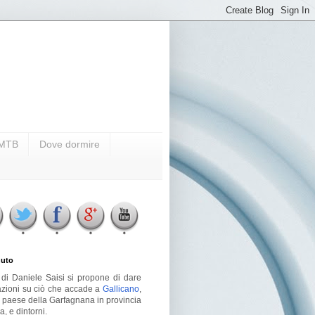
i MTB
Dove dormire
uto
g di Daniele Saisi si propone di dare
azioni su ciò che accade a
Gallicano
,
o paese della Garfagnana in provincia
a, e dintorni.