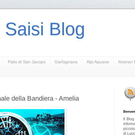
 Saisi Blog
Palio di San Jacopo
Garfagnana
Alpi Apuane
Itinerar
ale della Bandiera - Amelia
Benven
Il Blo
inform
piccol
di Lucc