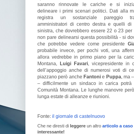
saranno rinnovate le cariche e si iniz
delineare i primi scenari politici. Dati alla 
registra un sostanziale pareggio tr
amministratori di centro destra e quelli di
sinistra, che dovrebbero essere 22 o 23 per 
non pare delinearsi questa possibilità - si d
che potrebbe vedere come presidente
Gi
probabile invece, per pochi voti, una affer
allora vedrebbe in primo piano per la cari
Montana,
Luigi Favari
, vicepresidente in c
dell’appoggio anche di numerosi voti di cen
piazzano però anche
Fantoni
e
Puppa
, ma –
– difficilmente un sindaco in carica potrà
Comunità Montana. Le lunghe manovre però s
lunga estate di alleanze e riunioni.
Fonte:
il giornale di castelnuovo
Che ne diresti di
leggere
un altro
articolo a caso
interessante!