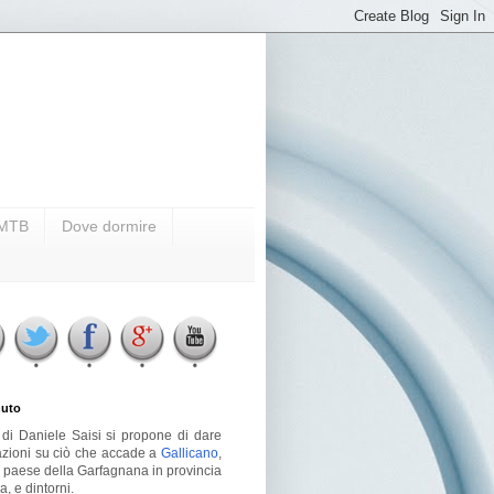
i MTB
Dove dormire
uto
g di Daniele Saisi si propone di dare
azioni su ciò che accade a
Gallicano
,
o paese della Garfagnana in provincia
a, e dintorni.