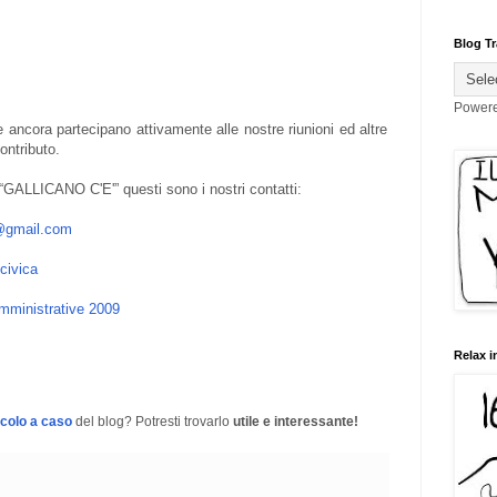
Blog Tr
Power
re ancora partecipano attivamente alle nostre riunioni ed altre
ontributo.
i “GALLICANO C'E'” questi sono i nostri contatti:
o@gmail.com
civica
mministrative 2009
Relax i
icolo a caso
del blog? Potresti trovarlo
utile e interessante!