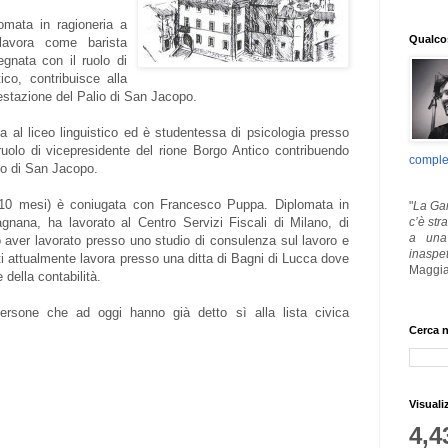
omata in ragioneria a
Qualcos
lavora come barista
gnata con il ruolo di
ico, contribuisce alla
festazione del Palio di San Jacopo.
a al liceo linguistico ed è studentessa di psicologia presso
l ruolo di vicepresidente del rione Borgo Antico contribuendo
comple
lio di San Jacopo.
 (10 mesi) è coniugata con Francesco Puppa. Diplomata in
"
La Gar
c’è str
gnana, ha lavorato al Centro Servizi Fiscali di Milano, di
a una 
 aver lavorato presso uno studio di consulenza sul lavoro e
inaspe
i attualmente lavora presso una ditta di Bagni di Lucca dove
Maggia
 della contabilità.
persone che ad oggi hanno già detto sì alla lista civica
Cerca n
Visuali
4,4