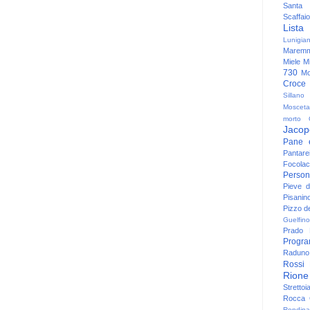
Santa
Scaffaio
Lista
Lunigia
Maremm
Miele
Mi
730
Mo
Croce
Sillano
Mosceta
morto
Jacop
Pane 
Pantare
Focolac
Person
Pieve 
Pisanin
Pizzo de
Guelfino
Prado
Progr
Raduno 
Rossi
Rione
Strettoi
Rocca G
Rondina