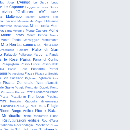
L'Aringo
Iuc
La Barca
Lago
Jeep
Le Capanne
lo
Leggende
Linea Gotica
 civica "Gallicano c'è"
Lucca
Maltempo
na
Maraini
Marche Trail
a Toscana
Matanna
Marmitte dei Giganti
Misericordia
Mod.
nestrella
Minucciano
Monte
lazzana
Monte Castore
Mologno
Monte Forato
Monte Penna
Monte
Monte Tondo
Monumento
Monteggiori
Mtb
Non tutti sanno che...
Nona
Omo
Palio di San
Orecchiella
Palestra
o
Palodina
Pallavolo
Palleroso
Panda
Pania
e le Rose
Pania di Corfino
i
Pasquigliora
Passo Croce
Passo della
cia
Pendolina
Perpoli
Passo Sella
aggi
Piazza
Petrosciana
Piazza al Serchio
di San Cassiano
Piglionico
Piglione
Pisa
Piscina Comunale
o
Pizzo d'Uccello
lle Saette
Poggio
Ponte del Diavolo
Ponte
Pozzi
Pradarena
Prade
Pontecosi
Porraie
Pro Loco
Prana
Pratofiorito
Procinto
ammi
Puntato
Raccolta differenziata
Rifugio
Palodina
Rai
Rifugio Nello Conti
Rione Bufali
Rione Borgo Antico
 Monticello
Rione Roccaforte
Rione
Ristrutturazioni edilizie
a
Roc d'Azur
allicano
Roccandagia
Rocchette
Roma
Sabatini
Salviamo le
Rovaio
io
Sagro