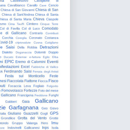
gna
Castelnuovo
Castiglione di
nana
Cavalbianco
Cavallo
Cencio
Cave
Chiesa di San
Chiesa di San Giovanni
o
Chiesa di Sant'Andrea
Chiesa di Santa
Chieva
hiesa di Santa Maria
Ciaspole
rismo
Cimitero
Cima Tauffi
Cinque Terre
Comodato
Col di Favilla
Col di Luco
e di Gallicano
Contrario
Contributi
Corchia
Coronato
Costanza
Coreglia
ovid-19
criptovalute
Cusna
Cutigliano
le Saisi
Detrazioni
Della Robbia
Dialetto
Dolomiti
Doppio
Doganaccia
o
Ducato Estense
e-fattura
Eglio
Elba
ni
EPIC
Eventi
Eremo di Calomini
ifestazioni
Excel
Fabbriche di Vallico
Ferdinando Saisi
ok
Ferrata degli Artisti
Festa sul Monticello
Feste
Fisco
nesi
Fiaccolata
Fiattone
Fiocca
uti
Focaccia Leva
Fogliaio
Folgorito
Fornovolasco
Fortezze
e
Foto del mese
 Gallicano
Francigena
Funghi
Freddone
Gallicano
Gaia
Gabberi
zie
Garfagnana
Geo
Giovo
GPS
Giuliano Guazzelli
talia
Gogli
Grotta del Vento
Grondilice
Grotte
Imu
otondo
Gruppo Valanga
Hero
Inps
Indovinelli Gallicanesi
Isola
tore