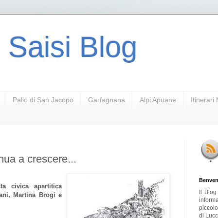
 Saisi Blog
Palio di San Jacopo
Garfagnana
Alpi Apuane
Itinerar
nua a crescere...
Benven
a civica apartitica
Il Blo
ni, Martina Brogi e
inform
piccol
di Lucc