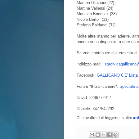
Martina Graziani (22)
Martina Valiensi (24)
Maurizio Bacchini (38)
Nicole Bertoli (31)
Stefano Baldacci (31)
Molte altre stanno per aderire, alt
ancora sono disponibili a dare un c
Se vuoi contribuire alla crescita d
indirizzo mail:
listacivicagallican
Facebook:
GALLICANO C'E' Lista 
Forum "Il Gallicaniere":
Speciale a
David: 3286772917
Daniele: 3477542792
Che ne diresti di
leggere
un altro
art