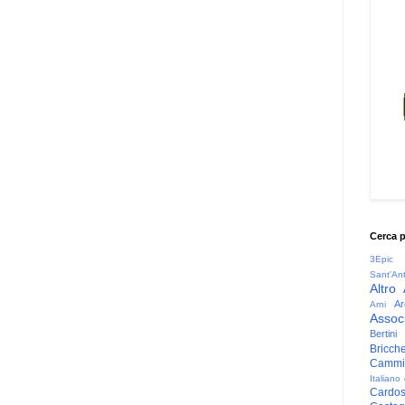
Cerca 
3Epic
Sant'An
Altro
Ar
Arni
Associ
Bertini
Bricche
Cammin
Italiano
Cardo