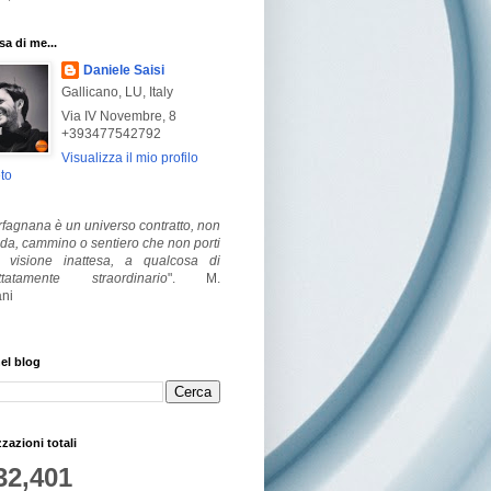
a di me...
Daniele Saisi
Gallicano, LU, Italy
Via IV Novembre, 8
+393477542792
Visualizza il mio profilo
to
fagnana è un universo contratto, non
ada, cammino o sentiero che non porti
visione inattesa, a qualcosa di
ttatamente straordinario
".
M.
ni
el blog
zzazioni totali
32,401