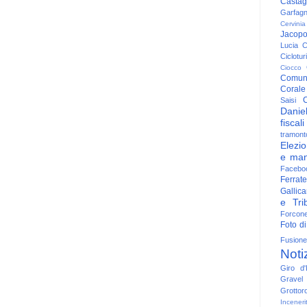
Casta
Garfag
Cervinia
Jacop
Lucia
C
Ciclotu
Ciocco
Comun
Corale
C
Saisi
Danie
fiscali
tramont
Elezio
e man
Facebo
Ferrate
Gallica
e Trib
Forcon
Foto di
Fusione
Noti
Giro d'I
Gravel
Grottor
Inceneri