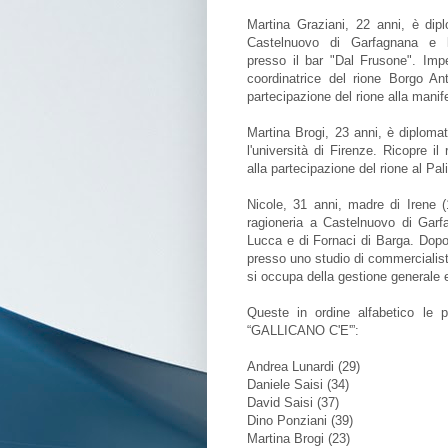
Martina Graziani, 22 anni, è dipl
Castelnuovo di Garfagnana e 
presso il bar "Dal Frusone". Impe
coordinatrice del rione Borgo Ant
partecipazione del rione alla mani
Martina Brogi, 23 anni, è diplomat
l'università di Firenze. Ricopre i
alla partecipazione del rione al Pa
Nicole, 31 anni, madre di Irene
ragioneria a Castelnuovo di Garfa
Lucca e di Fornaci di Barga. Dopo
presso uno studio di commercialist
si occupa della gestione generale e
Queste in ordine alfabetico le 
“GALLICANO C'E'”:
Andrea Lunardi (29)
Daniele Saisi (34)
David Saisi (37)
Dino Ponziani (39)
Martina Brogi (23)