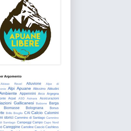
per Argomento
Alluvione
Abisso Revel
Alpe di
Alpi Apuane
Altissimo
Altitudini
tonio
Ambiente
Appennini
Arco
Argegna
onte
Arpat
Assicurazioni
ASD
Asinara
azioni Gallicanesi
Barga
Balzone
Biomasse
Bolognana
Bonus
Calcio
tte
CAI
Calomini
Brillo
Broglio
i storici
Cammino di Santiago
Cammino
Campeggi
Campo
 di Santiago
Capo Nord
so
Careggine
Cartoline
Cascio
Cashless