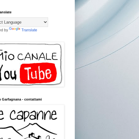
anslate
ed by
Translate
n Garfagnana - contattami