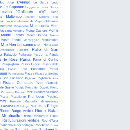
L'Aringo
Iuc
La Barca
Lago
Jeep
Le Capanne
lo
Leggende
Linea Gotica
 civica "Gallicano c'è"
Lucca
Maltempo
na
Maraini
Marche Trail
a Toscana
Matanna
Marmitte dei Giganti
Misericordia
Mod.
nestrella
Minucciano
Monte
lazzana
Monte Castore
Mologno
Monte Forato
Monte Penna
Monte
Monte Tondo
Monumento
Monteggiori
Mtb
Non tutti sanno che...
Nona
Omo
Palio di San
Orecchiella
Palestra
o
Palodina
Pallavolo
Palleroso
Panda
Pania
e le Rose
Pania di Corfino
i
Pasquigliora
Passo Croce
Passo della
cia
Pendolina
Perpoli
Passo Sella
aggi
Piazza
Petrosciana
Piazza al Serchio
di San Cassiano
Piglionico
Piglione
Pisa
Piscina Comunale
o
Pizzo d'Uccello
lle Saette
Poggio
Ponte del Diavolo
Ponte
Pozzi
Pradarena
Prade
Pontecosi
Porraie
Pro Loco
Prana
Pratofiorito
Procinto
ammi
Puntato
Raccolta differenziata
Rifugio
Palodina
Rai
Rifugio Nello Conti
Rione Bufali
Rione Borgo Antico
 Monticello
Rione Roccaforte
Rione
Ristrutturazioni edilizie
a
Roc d'Azur
allicano
Roccandagia
Rocchette
Roma
Sabatini
Salviamo le
Rovaio
io
Sagro