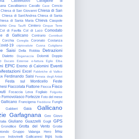
gna
Castelnuovo
Castiglione di
nana
Cavalbianco
Cavallo
Cencio
Cave
Chiesa di San
Chiesa di San Giovanni
o
Chiesa di Sant'Andrea
Chiesa di Santa
Chieva
hiesa di Santa Maria
Ciaspole
rismo
Cimitero
Cima Tauffi
Cinque Terre
Comodato
Col di Favilla
Col di Luco
e di Gallicano
Contrario
Contributi
Corchia
Coronato
Costanza
Coreglia
ovid-19
criptovalute
Cusna
Cutigliano
le Saisi
Detrazioni
Della Robbia
Dialetto
Dolomiti
Doppio
Doganaccia
o
Ducato Estense
e-fattura
Eglio
Elba
ni
EPIC
Eventi
Eremo di Calomini
ifestazioni
Excel
Fabbriche di Vallico
Ferdinando Saisi
ok
Ferrata degli Artisti
Festa sul Monticello
Feste
Fisco
nesi
Fiaccolata
Fiattone
Fiocca
uti
Focaccia Leva
Fogliaio
Folgorito
Fornovolasco
Fortezze
e
Foto del mese
 Gallicano
Francigena
Funghi
Freddone
Gallicano
Gaia
Gabberi
zie
Garfagnana
Geo
Giovo
GPS
Giuliano Guazzelli
talia
Gogli
Grotta del Vento
Grondilice
Grotte
Imu
otondo
Gruppo Valanga
Hero
Inps
Indovinelli Gallicanesi
Isola
tore