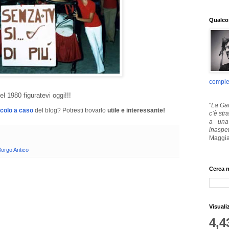
Qualcos
comple
l 1980 figuratevi oggi!!!
"
La Gar
icolo a caso
del blog? Potresti trovarlo
utile e interessante!
c’è str
a una 
inaspe
Maggia
orgo Antico
Cerca n
Visuali
4,4