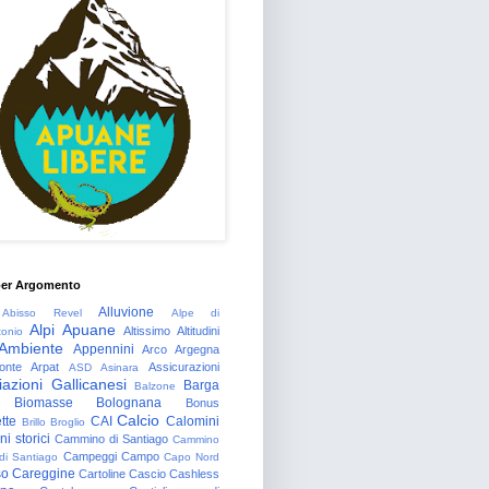
per Argomento
Alluvione
Abisso Revel
Alpe di
Alpi Apuane
Altissimo
Altitudini
tonio
Ambiente
Appennini
Arco
Argegna
onte
Arpat
Assicurazioni
ASD
Asinara
azioni Gallicanesi
Barga
Balzone
Biomasse
Bolognana
Bonus
Calcio
tte
CAI
Calomini
Brillo
Broglio
i storici
Cammino di Santiago
Cammino
Campeggi
Campo
 di Santiago
Capo Nord
so
Careggine
Cartoline
Cascio
Cashless