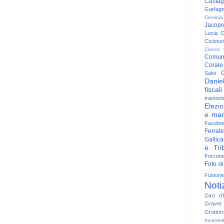
Casta
Garfag
Cervinia
Jacop
Lucia
C
Ciclotu
Ciocco
Comun
Corale
C
Saisi
Danie
fiscali
tramont
Elezio
e man
Facebo
Ferrate
Gallica
e Trib
Forcon
Foto di
Fusione
Noti
Giro d'I
Gravel
Grottor
Inceneri