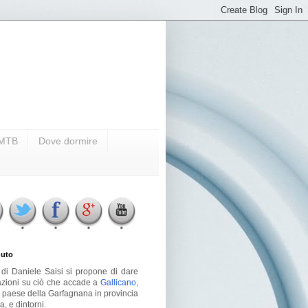
i MTB
Dove dormire
uto
g di Daniele Saisi si propone di dare
azioni su ciò che accade a
Gallicano
,
o paese della Garfagnana in provincia
a, e dintorni.