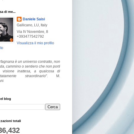
a di me...
Daniele Saisi
Gallicano, LU, Italy
Via IV Novembre, 8
+393477542792
Visualizza il mio profilo
to
fagnana è un universo contratto, non
ada, cammino o sentiero che non porti
visione inattesa, a qualcosa di
ttatamente straordinario
".
M.
ni
el blog
zzazioni totali
36,432