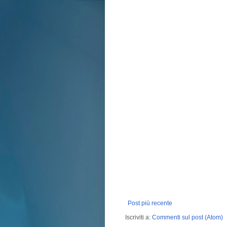
Post più recente
Iscriviti a:
Commenti sul post (Atom)