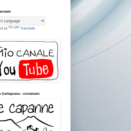
anslate
ed by
Translate
n Garfagnana - contattami