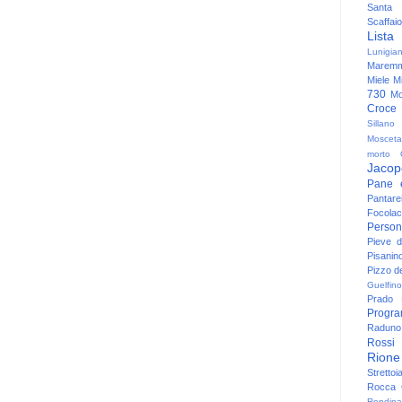
Santa
Scaffaio
Lista
Lunigia
Maremm
Miele
Mi
730
Mo
Croce
Sillano
Mosceta
morto
Jacop
Pane 
Pantare
Focolac
Person
Pieve 
Pisanin
Pizzo de
Guelfino
Prado
Progr
Raduno 
Rossi
Rione
Strettoi
Rocca G
Rondina