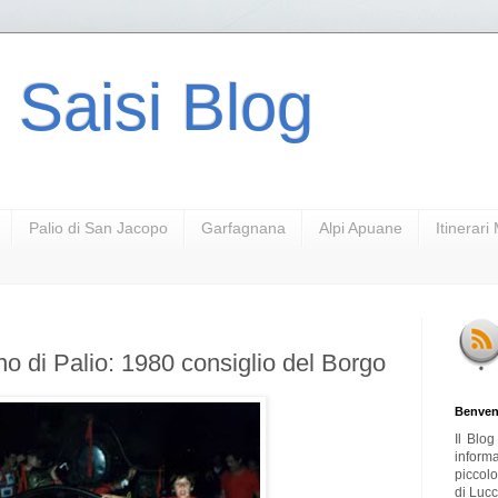
 Saisi Blog
Palio di San Jacopo
Garfagnana
Alpi Apuane
Itinerar
no di Palio: 1980 consiglio del Borgo
Benven
Il Blo
inform
piccol
di Lucc