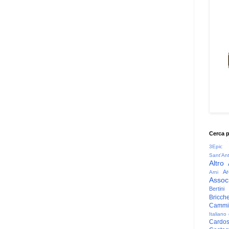
Cerca 
3Epic
Sant'An
Altro
Ar
Arni
Associ
Bertini
Bricche
Cammin
Italiano
Cardo