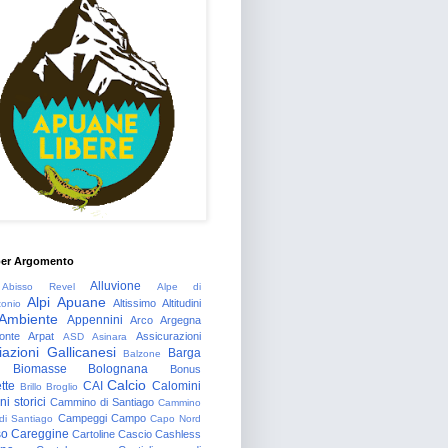
per Argomento
Alluvione
Abisso Revel
Alpe di
Alpi Apuane
Altissimo
Altitudini
tonio
Ambiente
Appennini
Arco
Argegna
onte
Arpat
Assicurazioni
ASD
Asinara
azioni Gallicanesi
Barga
Balzone
Biomasse
Bolognana
Bonus
Calcio
tte
CAI
Calomini
Brillo
Broglio
i storici
Cammino di Santiago
Cammino
Campeggi
Campo
 di Santiago
Capo Nord
so
Careggine
Cartoline
Cascio
Cashless