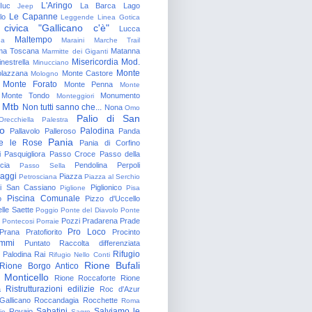
L'Aringo
Iuc
La Barca
Lago
Jeep
Le Capanne
lo
Leggende
Linea Gotica
 civica "Gallicano c'è"
Lucca
Maltempo
na
Maraini
Marche Trail
a Toscana
Matanna
Marmitte dei Giganti
Misericordia
Mod.
nestrella
Minucciano
Monte
lazzana
Monte Castore
Mologno
Monte Forato
Monte Penna
Monte
Monte Tondo
Monumento
Monteggiori
Mtb
Non tutti sanno che...
Nona
Omo
Palio di San
Orecchiella
Palestra
o
Palodina
Pallavolo
Palleroso
Panda
Pania
e le Rose
Pania di Corfino
i
Pasquigliora
Passo Croce
Passo della
cia
Pendolina
Perpoli
Passo Sella
aggi
Piazza
Petrosciana
Piazza al Serchio
di San Cassiano
Piglionico
Piglione
Pisa
Piscina Comunale
o
Pizzo d'Uccello
lle Saette
Poggio
Ponte del Diavolo
Ponte
Pozzi
Pradarena
Prade
Pontecosi
Porraie
Pro Loco
Prana
Pratofiorito
Procinto
ammi
Puntato
Raccolta differenziata
Rifugio
Palodina
Rai
Rifugio Nello Conti
Rione Bufali
Rione Borgo Antico
 Monticello
Rione Roccaforte
Rione
Ristrutturazioni edilizie
a
Roc d'Azur
allicano
Roccandagia
Rocchette
Roma
Sabatini
Salviamo le
Rovaio
io
Sagro