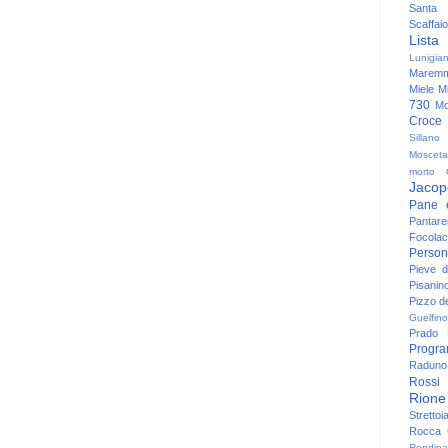
Santa
Scaffaio
Lista
Lunigia
Maremm
Miele
Mi
730
Mo
Croce
Sillano
Mosceta
morto
Jacop
Pane 
Pantare
Focolac
Person
Pieve 
Pisanin
Pizzo de
Guelfino
Prado
Progr
Raduno 
Rossi
Rione
Strettoi
Rocca G
Rondina