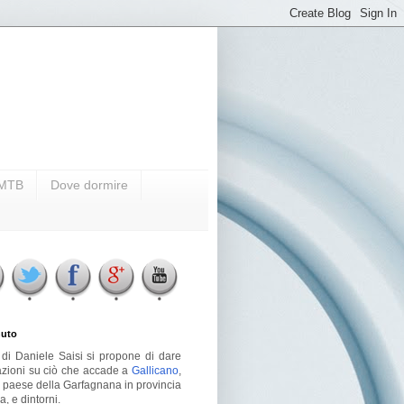
i MTB
Dove dormire
uto
g di Daniele Saisi si propone di dare
azioni su ciò che accade a
Gallicano
,
o paese della Garfagnana in provincia
a, e dintorni.