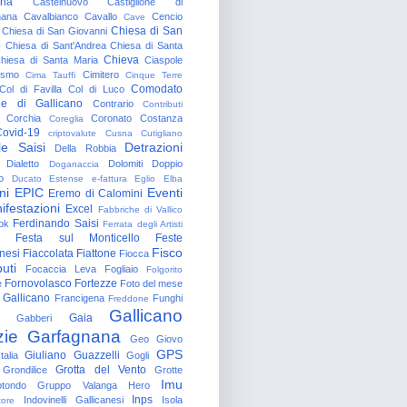
gna
Castelnuovo
Castiglione di
nana
Cavalbianco
Cavallo
Cencio
Cave
Chiesa di San
Chiesa di San Giovanni
o
Chiesa di Sant'Andrea
Chiesa di Santa
Chieva
hiesa di Santa Maria
Ciaspole
rismo
Cimitero
Cima Tauffi
Cinque Terre
Comodato
Col di Favilla
Col di Luco
e di Gallicano
Contrario
Contributi
Corchia
Coronato
Costanza
Coreglia
ovid-19
criptovalute
Cusna
Cutigliano
le Saisi
Detrazioni
Della Robbia
Dialetto
Dolomiti
Doppio
Doganaccia
o
Ducato Estense
e-fattura
Eglio
Elba
ni
EPIC
Eventi
Eremo di Calomini
ifestazioni
Excel
Fabbriche di Vallico
Ferdinando Saisi
ok
Ferrata degli Artisti
Festa sul Monticello
Feste
Fisco
nesi
Fiaccolata
Fiattone
Fiocca
uti
Focaccia Leva
Fogliaio
Folgorito
Fornovolasco
Fortezze
e
Foto del mese
 Gallicano
Francigena
Funghi
Freddone
Gallicano
Gaia
Gabberi
zie
Garfagnana
Geo
Giovo
GPS
Giuliano Guazzelli
talia
Gogli
Grotta del Vento
Grondilice
Grotte
Imu
otondo
Gruppo Valanga
Hero
Inps
Indovinelli Gallicanesi
Isola
tore