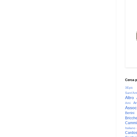
Cerca 
3Epic
Sant'An
Altro
Ar
Arni
Associ
Bertini
Bricche
Cammin
Italiano
Cardo