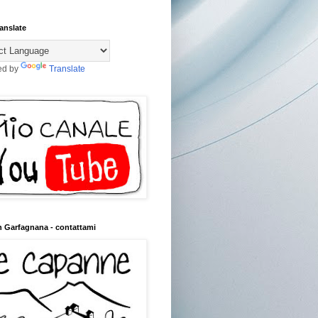
anslate
ed by
Translate
n Garfagnana - contattami