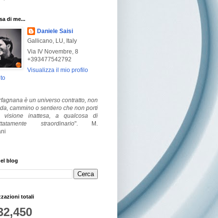
a di me...
Daniele Saisi
Gallicano, LU, Italy
Via IV Novembre, 8
+393477542792
Visualizza il mio profilo
to
fagnana è un universo contratto, non
ada, cammino o sentiero che non porti
visione inattesa, a qualcosa di
ttatamente straordinario
".
M.
ni
el blog
zzazioni totali
32,450