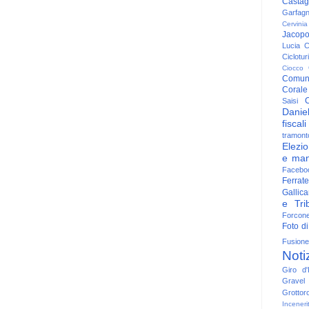
Casta
Garfag
Cervinia
Jacop
Lucia
C
Ciclotu
Ciocco
Comun
Corale
C
Saisi
Danie
fiscali
tramont
Elezio
e man
Facebo
Ferrate
Gallica
e Trib
Forcon
Foto di
Fusione
Noti
Giro d'I
Gravel
Grottor
Inceneri