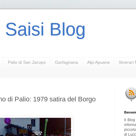
 Saisi Blog
Palio di San Jacopo
Garfagnana
Alpi Apuane
Itinerar
o di Palio: 1979 satira del Borgo
Benven
Il Blo
inform
piccol
di Lucc