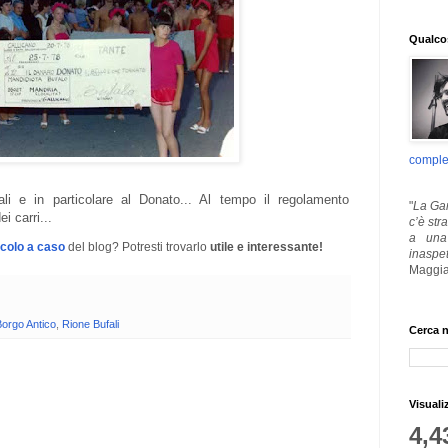
Qualcos
comple
li e in particolare al Donato... Al tempo il regolamento
"
La Gar
i carri...
c’è str
a una 
icolo a caso
del blog? Potresti trovarlo
utile e interessante!
inaspe
Maggia
orgo Antico
,
Rione Bufali
Cerca n
Visuali
4,4