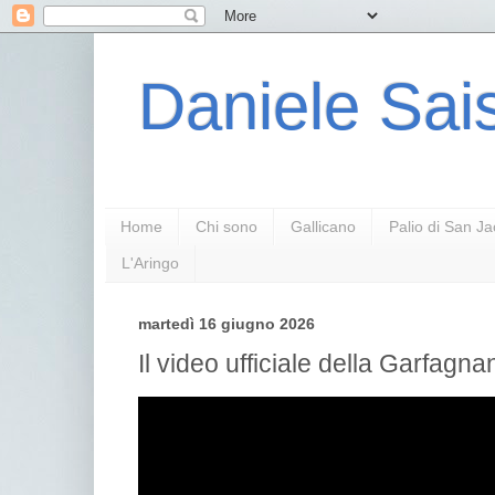
Daniele Sais
Home
Chi sono
Gallicano
Palio di San J
L'Aringo
martedì 16 giugno 2026
Il video ufficiale della Garfag