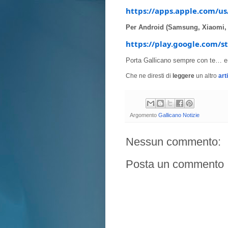
https://apps.apple.com/us
Per Android (Samsung, Xiaomi, 
https://play.google.com/st
Porta Gallicano sempre con te… e 
Che ne diresti di
leggere
un altro
art
Argomento
Gallicano Notizie
Nessun commento:
Posta un commento