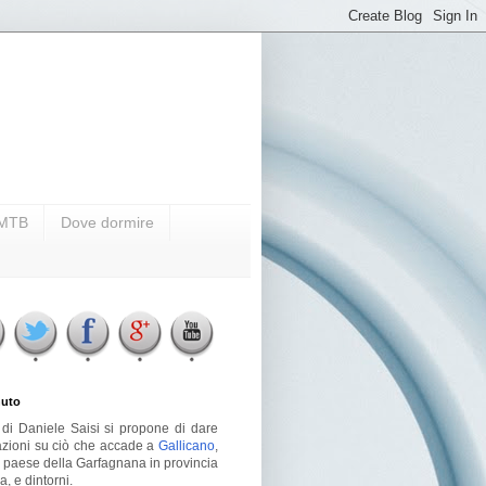
i MTB
Dove dormire
uto
g di Daniele Saisi si propone di dare
azioni su ciò che accade a
Gallicano
,
o paese della Garfagnana in provincia
a, e dintorni.