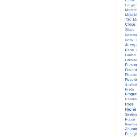
Lunigia
Maremm
Miele
Mi
730
Mo
Croce
Sillano
Mosceta
morto
Jacop
Pane 
Pantare
Focolac
Person
Pieve 
Pisanin
Pizzo de
Guelfino
Prado
Progr
Raduno 
Rossi
Rione
Strettoi
Rocca G
Rondina
Apuan
Pelleg