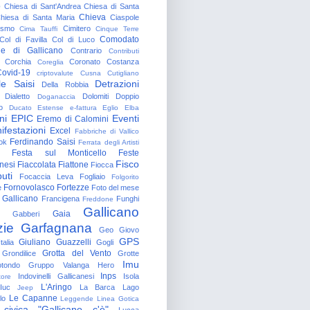
o
Chiesa di Sant'Andrea
Chiesa di Santa
Chieva
hiesa di Santa Maria
Ciaspole
rismo
Cimitero
Cima Tauffi
Cinque Terre
Comodato
Col di Favilla
Col di Luco
e di Gallicano
Contrario
Contributi
Corchia
Coronato
Costanza
Coreglia
ovid-19
criptovalute
Cusna
Cutigliano
le Saisi
Detrazioni
Della Robbia
Dialetto
Dolomiti
Doppio
Doganaccia
o
Ducato Estense
e-fattura
Eglio
Elba
ni
EPIC
Eventi
Eremo di Calomini
ifestazioni
Excel
Fabbriche di Vallico
Ferdinando Saisi
ok
Ferrata degli Artisti
Festa sul Monticello
Feste
Fisco
nesi
Fiaccolata
Fiattone
Fiocca
uti
Focaccia Leva
Fogliaio
Folgorito
Fornovolasco
Fortezze
e
Foto del mese
 Gallicano
Francigena
Funghi
Freddone
Gallicano
Gaia
Gabberi
zie
Garfagnana
Geo
Giovo
GPS
Giuliano Guazzelli
talia
Gogli
Grotta del Vento
Grondilice
Grotte
Imu
otondo
Gruppo Valanga
Hero
Inps
Indovinelli Gallicanesi
Isola
tore
L'Aringo
Iuc
La Barca
Lago
Jeep
Le Capanne
lo
Leggende
Linea Gotica
 civica "Gallicano c'è"
Lucca