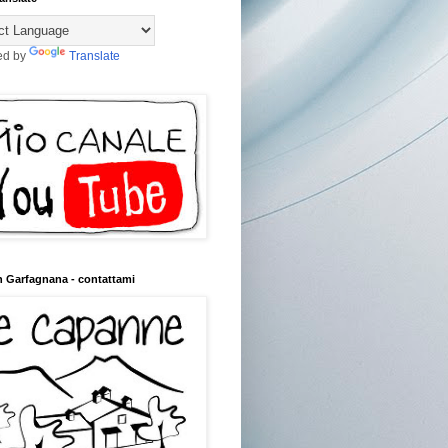
ed by
Translate
n Garfagnana - contattami