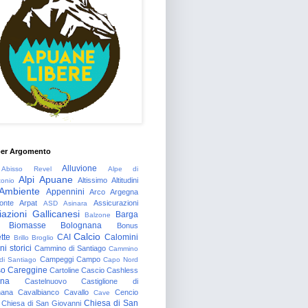
per Argomento
Alluvione
Abisso Revel
Alpe di
Alpi Apuane
Altissimo
Altitudini
tonio
Ambiente
Appennini
Arco
Argegna
onte
Arpat
Assicurazioni
ASD
Asinara
azioni Gallicanesi
Barga
Balzone
Biomasse
Bolognana
Bonus
Calcio
tte
CAI
Calomini
Brillo
Broglio
i storici
Cammino di Santiago
Cammino
Campeggi
Campo
 di Santiago
Capo Nord
so
Careggine
Cartoline
Cascio
Cashless
gna
Castelnuovo
Castiglione di
nana
Cavalbianco
Cavallo
Cencio
Cave
Chiesa di San
Chiesa di San Giovanni