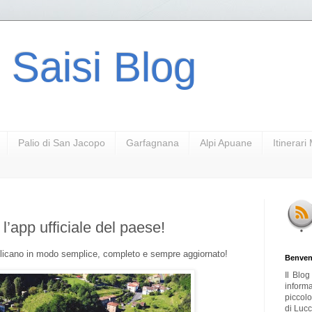
 Saisi Blog
Palio di San Jacopo
Garfagnana
Alpi Apuane
Itinerar
l’app ufficiale del paese!
Gallicano in modo semplice, completo e sempre aggiornato!
Benven
Il Blo
inform
piccol
di Lucc