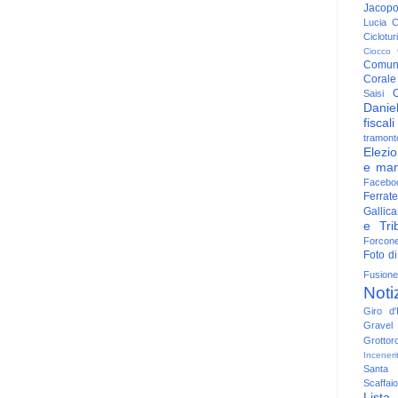
Jacop
Lucia
C
Ciclotu
Ciocco
Comun
Corale
C
Saisi
Danie
fiscali
tramont
Elezio
e man
Facebo
Ferrate
Gallica
e Trib
Forcon
Foto di
Fusione
Noti
Giro d'I
Gravel
Grottor
Inceneri
Santa
Scaffaio
Lista