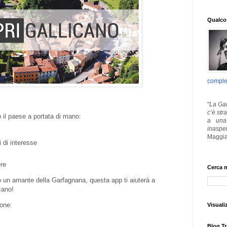
Qualcos
comple
"
La Gar
c’è str
o il paese a portata di mano:
a una 
inaspe
Maggia
i di interesse
ere
Cerca n
 o un amante della Garfagnana, questa app ti aiuterà a
cano!
one:
Visuali
Blog Tr