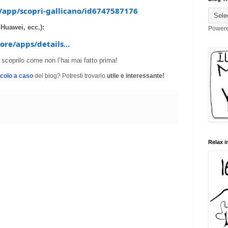
/app/scopri-gallicano/id6747587176
Huawei, ecc.):
Power
ore/apps/details...
scoprilo come non l’hai mai fatto prima!
icolo a caso
del blog? Potresti trovarlo
utile e interessante!
Relax i