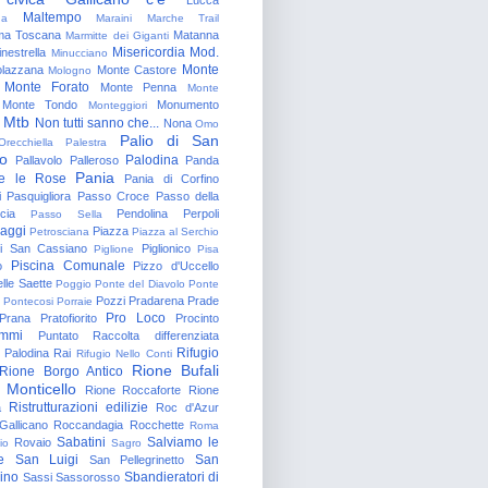
Maltempo
na
Maraini
Marche Trail
a Toscana
Matanna
Marmitte dei Giganti
Misericordia
Mod.
nestrella
Minucciano
Monte
lazzana
Monte Castore
Mologno
Monte Forato
Monte Penna
Monte
Monte Tondo
Monumento
Monteggiori
Mtb
Non tutti sanno che...
Nona
Omo
Palio di San
Orecchiella
Palestra
o
Palodina
Pallavolo
Palleroso
Panda
Pania
e le Rose
Pania di Corfino
i
Pasquigliora
Passo Croce
Passo della
cia
Pendolina
Perpoli
Passo Sella
aggi
Piazza
Petrosciana
Piazza al Serchio
di San Cassiano
Piglionico
Piglione
Pisa
Piscina Comunale
o
Pizzo d'Uccello
lle Saette
Poggio
Ponte del Diavolo
Ponte
Pozzi
Pradarena
Prade
Pontecosi
Porraie
Pro Loco
Prana
Pratofiorito
Procinto
ammi
Puntato
Raccolta differenziata
Rifugio
Palodina
Rai
Rifugio Nello Conti
Rione Bufali
Rione Borgo Antico
 Monticello
Rione Roccaforte
Rione
Ristrutturazioni edilizie
a
Roc d'Azur
allicano
Roccandagia
Rocchette
Roma
Sabatini
Salviamo le
Rovaio
io
Sagro
e
San Luigi
San
San Pellegrinetto
rino
Sbandieratori di
Sassi
Sassorosso