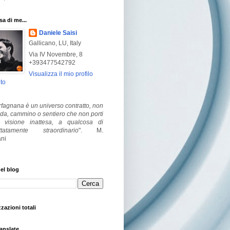
a di me...
Daniele Saisi
Gallicano, LU, Italy
Via IV Novembre, 8
+393477542792
Visualizza il mio profilo
to
fagnana è un universo contratto, non
ada, cammino o sentiero che non porti
visione inattesa, a qualcosa di
ttatamente straordinario
".
M.
ni
el blog
zzazioni totali
anslate