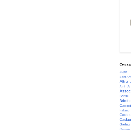
Cerca 
3Epic
Sant'An
Altro
Ar
Arni
Associ
Bertini
Bricche
Cammin
Italiano
Cardo
Casta
Garfag
Cervinia