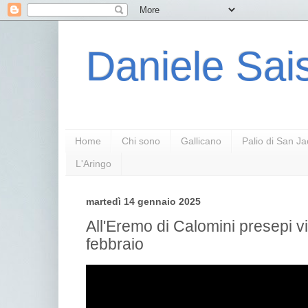
Daniele Sais
Home
Chi sono
Gallicano
Palio di San J
L'Aringo
martedì 14 gennaio 2025
All'Eremo di Calomini presepi visi
febbraio