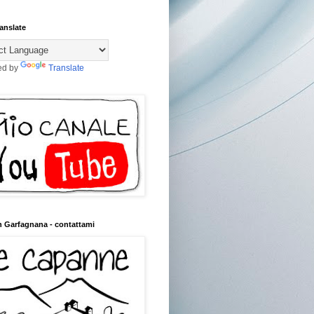
anslate
ed by
Translate
n Garfagnana - contattami