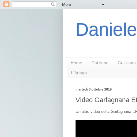
Daniele
Home
Chi sono
Gallicano
L'Aringo
martedì 8 ottobre 2019
Video Garfagnana E
Un altro video della Garfagnana E