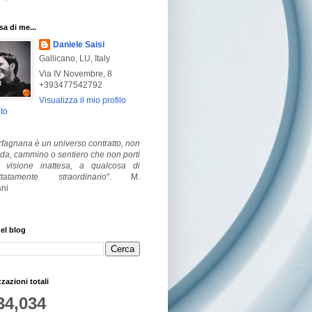
a di me...
Daniele Saisi
Gallicano, LU, Italy
Via IV Novembre, 8
+393477542792
Visualizza il mio profilo
to
fagnana è un universo contratto, non
ada, cammino o sentiero che non porti
visione inattesa, a qualcosa di
ttatamente straordinario
".
M.
ni
el blog
zzazioni totali
34,034