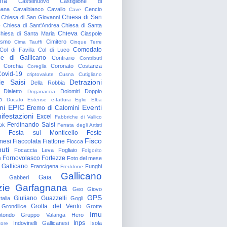
gna
Castelnuovo
Castiglione di
nana
Cavalbianco
Cavallo
Cencio
Cave
Chiesa di San
Chiesa di San Giovanni
o
Chiesa di Sant'Andrea
Chiesa di Santa
Chieva
hiesa di Santa Maria
Ciaspole
rismo
Cimitero
Cima Tauffi
Cinque Terre
Comodato
Col di Favilla
Col di Luco
e di Gallicano
Contrario
Contributi
Corchia
Coronato
Costanza
Coreglia
ovid-19
criptovalute
Cusna
Cutigliano
le Saisi
Detrazioni
Della Robbia
Dialetto
Dolomiti
Doppio
Doganaccia
o
Ducato Estense
e-fattura
Eglio
Elba
ni
EPIC
Eventi
Eremo di Calomini
ifestazioni
Excel
Fabbriche di Vallico
Ferdinando Saisi
ok
Ferrata degli Artisti
Festa sul Monticello
Feste
Fisco
nesi
Fiaccolata
Fiattone
Fiocca
uti
Focaccia Leva
Fogliaio
Folgorito
Fornovolasco
Fortezze
e
Foto del mese
 Gallicano
Francigena
Funghi
Freddone
Gallicano
Gaia
Gabberi
zie
Garfagnana
Geo
Giovo
GPS
Giuliano Guazzelli
talia
Gogli
Grotta del Vento
Grondilice
Grotte
Imu
otondo
Gruppo Valanga
Hero
Inps
Indovinelli Gallicanesi
Isola
tore