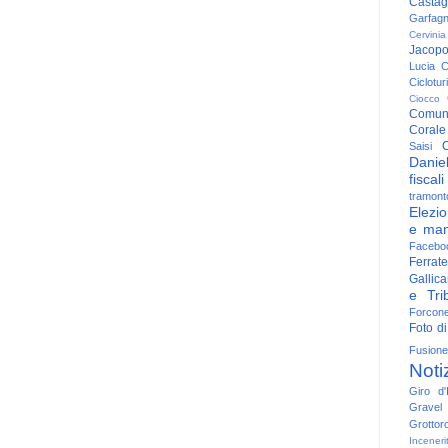
Casta
Garfag
Cervinia
Jacop
Lucia
C
Ciclotu
Ciocco
Comun
Corale
C
Saisi
Danie
fiscali
tramont
Elezio
e man
Facebo
Ferrate
Gallica
e Trib
Forcon
Foto di
Fusione
Noti
Giro d'I
Gravel
Grottor
Inceneri