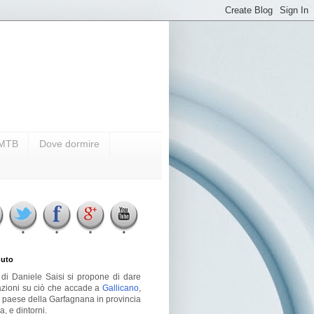
i MTB
Dove dormire
uto
g di Daniele Saisi si propone di dare
azioni su ciò che accade a
Gallicano
,
o paese della Garfagnana in provincia
a, e dintorni.