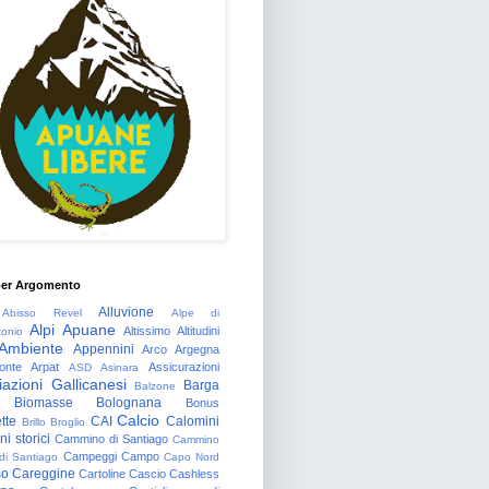
per Argomento
Alluvione
Abisso Revel
Alpe di
Alpi Apuane
Altissimo
Altitudini
tonio
Ambiente
Appennini
Arco
Argegna
onte
Arpat
Assicurazioni
ASD
Asinara
azioni Gallicanesi
Barga
Balzone
Biomasse
Bolognana
Bonus
Calcio
tte
CAI
Calomini
Brillo
Broglio
i storici
Cammino di Santiago
Cammino
Campeggi
Campo
 di Santiago
Capo Nord
so
Careggine
Cartoline
Cascio
Cashless