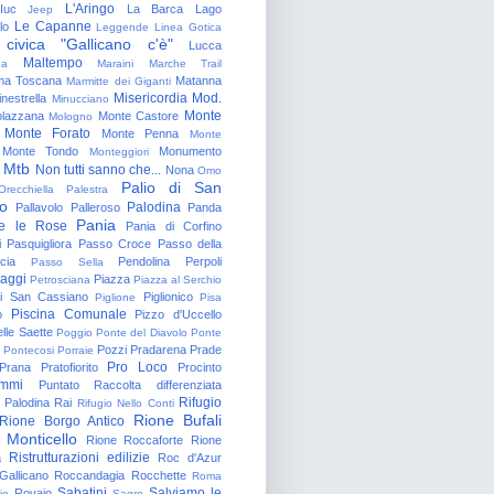
L'Aringo
Iuc
La Barca
Lago
Jeep
Le Capanne
lo
Leggende
Linea Gotica
 civica "Gallicano c'è"
Lucca
Maltempo
na
Maraini
Marche Trail
a Toscana
Matanna
Marmitte dei Giganti
Misericordia
Mod.
nestrella
Minucciano
Monte
lazzana
Monte Castore
Mologno
Monte Forato
Monte Penna
Monte
Monte Tondo
Monumento
Monteggiori
Mtb
Non tutti sanno che...
Nona
Omo
Palio di San
Orecchiella
Palestra
o
Palodina
Pallavolo
Palleroso
Panda
Pania
e le Rose
Pania di Corfino
i
Pasquigliora
Passo Croce
Passo della
cia
Pendolina
Perpoli
Passo Sella
aggi
Piazza
Petrosciana
Piazza al Serchio
di San Cassiano
Piglionico
Piglione
Pisa
Piscina Comunale
o
Pizzo d'Uccello
lle Saette
Poggio
Ponte del Diavolo
Ponte
Pozzi
Pradarena
Prade
Pontecosi
Porraie
Pro Loco
Prana
Pratofiorito
Procinto
ammi
Puntato
Raccolta differenziata
Rifugio
Palodina
Rai
Rifugio Nello Conti
Rione Bufali
Rione Borgo Antico
 Monticello
Rione Roccaforte
Rione
Ristrutturazioni edilizie
a
Roc d'Azur
allicano
Roccandagia
Rocchette
Roma
Sabatini
Salviamo le
Rovaio
io
Sagro