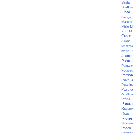
Santa
Scaffaio
Lista
Lunigia
Maremm
Miele
Mi
730
Mo
Croce
Sillano
Mosceta
morto
Jacop
Pane 
Pantare
Focolac
Person
Pieve 
Pisanin
Pizzo de
Guelfino
Prado
Progr
Raduno 
Rossi
Rione
Strettoi
Rocca G
Rondina