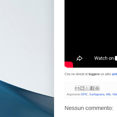
Che ne diresti di
leggere
un altro
art
Argomento
EPIC
,
Garfagnana
,
Mtb
,
Vid
Nessun commento: