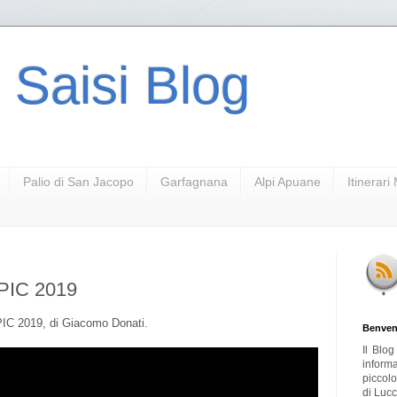
 Saisi Blog
Palio di San Jacopo
Garfagnana
Alpi Apuane
Itinerar
PIC 2019
PIC 2019, di Giacomo Donati.
Benven
Il Blo
inform
piccol
di Lucc