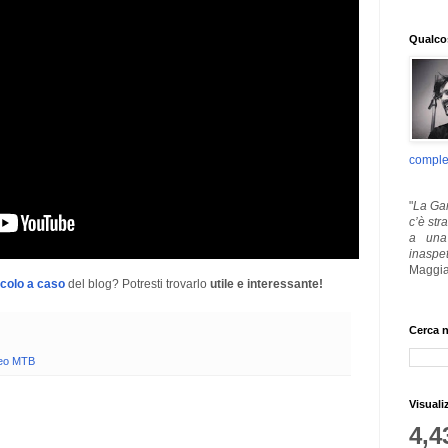
Qualcos
comple
"
La Gar
c’è str
a una 
inaspe
Maggia
icolo a caso
del blog? Potresti trovarlo
utile e interessante!
Cerca n
eo MTB
Visuali
4,4