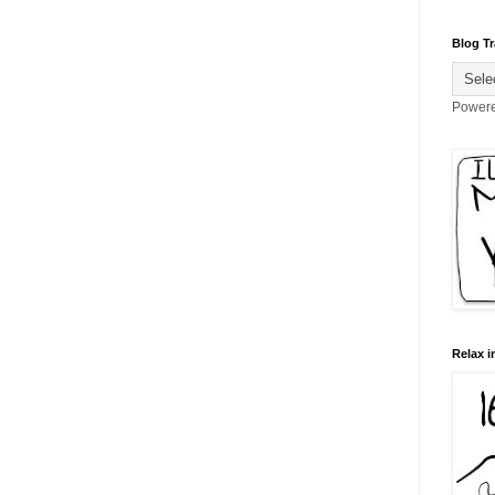
Blog Tr
Power
Relax i