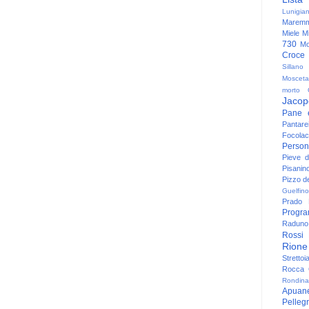
Lunigia
Maremm
Miele
Mi
730
Mo
Croce
Sillano
Mosceta
morto
Jacop
Pane 
Pantare
Focolac
Person
Pieve 
Pisanin
Pizzo de
Guelfino
Prado
Progr
Raduno 
Rossi
Rione
Strettoi
Rocca G
Rondina
Apuan
Pelleg