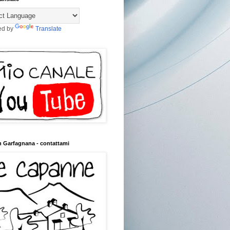
ed by
Translate
n Garfagnana - contattami