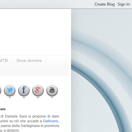
i MTB
Dove dormire
uto
g di Daniele Saisi si propone di dare
azioni su ciò che accade a
Gallicano
,
o paese della Garfagnana in provincia
a, e dintorni.