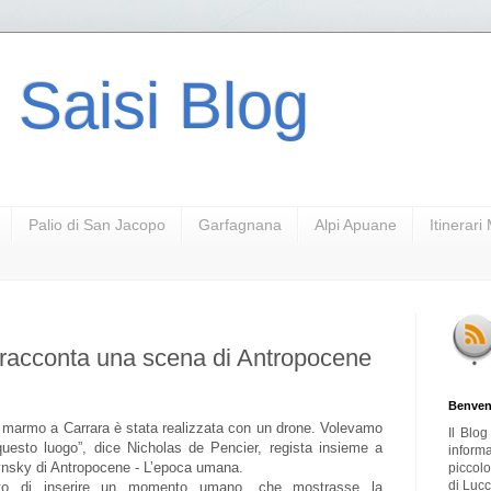
 Saisi Blog
Palio di San Jacopo
Garfagnana
Alpi Apuane
Itinerar
 racconta una scena di Antropocene
Benven
di marmo a Carrara è stata realizzata con un drone. Volevamo
Il Blo
i questo luogo”, dice Nicholas de Pencier, regista insieme a
inform
ynsky di Antropocene - L’epoca umana.
piccol
di Lucc
to di inserire un momento umano, che mostrasse la