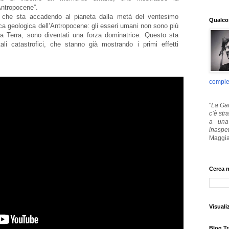
’Antropocene”.
 che sta accadendo al pianeta dalla metà del ventesimo
Qualcos
ca geologica dell’Antropocene: gli esseri umani non sono più
ella Terra, sono diventati una forza dominatrice. Questo sta
i catastrofici, che stanno già mostrando i primi effetti
comple
"
La Gar
c’è str
a una 
inaspe
Maggia
Cerca n
Visuali
Blog Tr