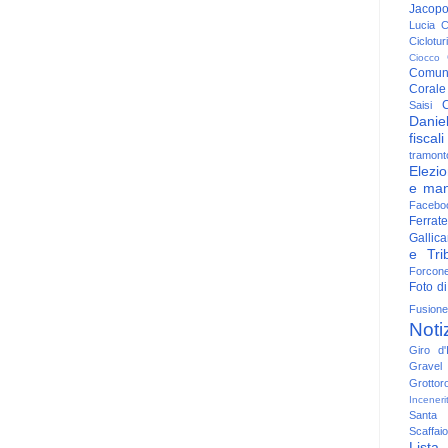
Jacop
Lucia
C
Ciclotu
Ciocco
Comun
Corale
C
Saisi
Danie
fiscali
tramont
Elezio
e man
Facebo
Ferrate
Gallica
e Trib
Forcon
Foto di
Fusione
Noti
Giro d'I
Gravel
Grottor
Inceneri
Santa
Scaffaio
Lista