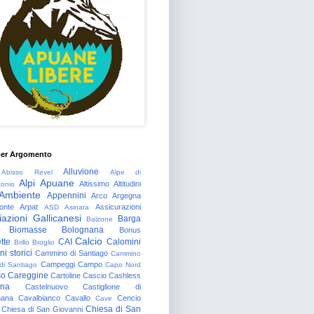
per Argomento
Alluvione
Abisso Revel
Alpe di
Alpi Apuane
Altissimo
Altitudini
tonio
Ambiente
Appennini
Arco
Argegna
onte
Arpat
Assicurazioni
ASD
Asinara
azioni Gallicanesi
Barga
Balzone
Biomasse
Bolognana
Bonus
Calcio
tte
CAI
Calomini
Brillo
Broglio
i storici
Cammino di Santiago
Cammino
Campeggi
Campo
 di Santiago
Capo Nord
so
Careggine
Cartoline
Cascio
Cashless
gna
Castelnuovo
Castiglione di
nana
Cavalbianco
Cavallo
Cencio
Cave
Chiesa di San
Chiesa di San Giovanni