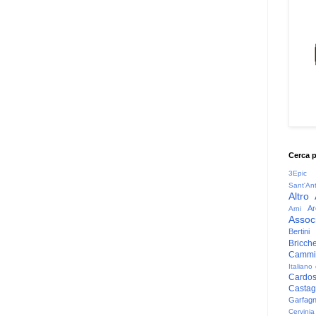
Cerca 
3Epic
Sant'An
Altro
Ar
Arni
Associ
Bertini
Bricche
Cammin
Italiano
Cardo
Casta
Garfag
Cervinia