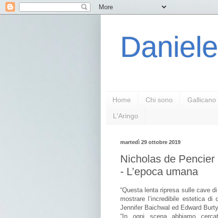
Daniele
Home
Chi sono
Gallicano
L'Aringo
martedì 29 ottobre 2019
Nicholas de Pencier
- L’epoca umana
“Questa lenta ripresa sulle cave 
mostrare l’incredibile estetica d
Jennifer Baichwal ed Edward Burt
“In ogni scena abbiamo cerca