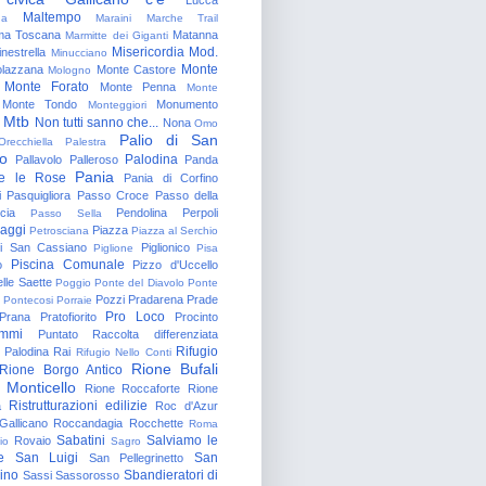
Maltempo
na
Maraini
Marche Trail
a Toscana
Matanna
Marmitte dei Giganti
Misericordia
Mod.
nestrella
Minucciano
Monte
lazzana
Monte Castore
Mologno
Monte Forato
Monte Penna
Monte
Monte Tondo
Monumento
Monteggiori
Mtb
Non tutti sanno che...
Nona
Omo
Palio di San
Orecchiella
Palestra
o
Palodina
Pallavolo
Palleroso
Panda
Pania
e le Rose
Pania di Corfino
i
Pasquigliora
Passo Croce
Passo della
cia
Pendolina
Perpoli
Passo Sella
aggi
Piazza
Petrosciana
Piazza al Serchio
di San Cassiano
Piglionico
Piglione
Pisa
Piscina Comunale
o
Pizzo d'Uccello
lle Saette
Poggio
Ponte del Diavolo
Ponte
Pozzi
Pradarena
Prade
Pontecosi
Porraie
Pro Loco
Prana
Pratofiorito
Procinto
ammi
Puntato
Raccolta differenziata
Rifugio
Palodina
Rai
Rifugio Nello Conti
Rione Bufali
Rione Borgo Antico
 Monticello
Rione Roccaforte
Rione
Ristrutturazioni edilizie
a
Roc d'Azur
allicano
Roccandagia
Rocchette
Roma
Sabatini
Salviamo le
Rovaio
io
Sagro
e
San Luigi
San
San Pellegrinetto
rino
Sbandieratori di
Sassi
Sassorosso