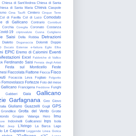
o
Chiesa di Sant'Andrea
Chiesa di Santa
Chieva
hiesa di Santa Maria
Ciaspole
rismo
Cimitero
Cima Tauffi
Cinque Terre
Comodato
Col di Favilla
Col di Luco
e di Gallicano
Contrario
Contributi
Corchia
Coronato
Costanza
Coreglia
ovid-19
criptovalute
Cusna
Cutigliano
le Saisi
Detrazioni
Della Robbia
Dialetto
Dolomiti
Doppio
Doganaccia
o
Ducato Estense
e-fattura
Eglio
Elba
ni
EPIC
Eventi
Eremo di Calomini
ifestazioni
Excel
Fabbriche di Vallico
Ferdinando Saisi
ok
Ferrata degli Artisti
Festa sul Monticello
Feste
Fisco
nesi
Fiaccolata
Fiattone
Fiocca
uti
Focaccia Leva
Fogliaio
Folgorito
Fornovolasco
Fortezze
e
Foto del mese
 Gallicano
Francigena
Funghi
Freddone
Gallicano
Gaia
Gabberi
zie
Garfagnana
Geo
Giovo
GPS
Giuliano Guazzelli
talia
Gogli
Grotta del Vento
Grondilice
Grotte
Imu
otondo
Gruppo Valanga
Hero
Inps
Indovinelli Gallicanesi
Isola
tore
L'Aringo
Iuc
La Barca
Lago
Jeep
Le Capanne
lo
Leggende
Linea Gotica
 civica "Gallicano c'è"
Lucca