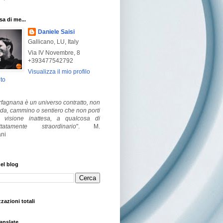
a di me...
Daniele Saisi
Gallicano, LU, Italy
Via IV Novembre, 8
+393477542792
Visualizza il mio profilo
to
fagnana è un universo contratto, non
ada, cammino o sentiero che non porti
visione inattesa, a qualcosa di
ttatamente straordinario
".
M.
ni
el blog
zzazioni totali
anslate