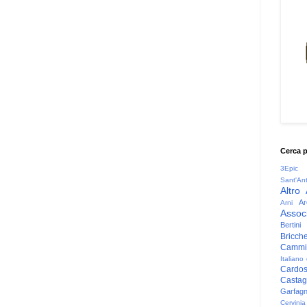
Cerca 
3Epic
Sant'An
Altro
Ar
Arni
Associ
Bertini
Bricche
Cammin
Italiano
Cardo
Casta
Garfag
Cervinia