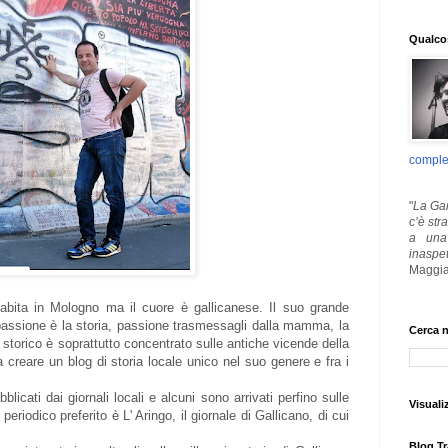
Qualcos
comple
"
La Gar
c’è str
a una 
inaspe
Maggia
abita in Mologno ma il cuore è gallicanese. Il suo grande
 passione è la storia, passione trasmessagli dalla mamma, la
Cerca n
 storico è soprattutto concentrato sulle antiche vicende della
creare un blog di storia locale unico nel suo genere e fra i
bblicati dai giornali locali e alcuni sono arrivati perfino sulle
Visuali
 periodico preferito è L' Aringo, il giornale di Gallicano, di cui
Blog Tr