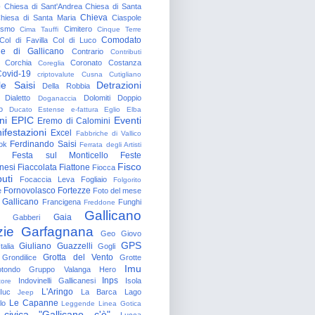
o
Chiesa di Sant'Andrea
Chiesa di Santa
Chieva
hiesa di Santa Maria
Ciaspole
rismo
Cimitero
Cima Tauffi
Cinque Terre
Comodato
Col di Favilla
Col di Luco
e di Gallicano
Contrario
Contributi
Corchia
Coronato
Costanza
Coreglia
ovid-19
criptovalute
Cusna
Cutigliano
le Saisi
Detrazioni
Della Robbia
Dialetto
Dolomiti
Doppio
Doganaccia
o
Ducato Estense
e-fattura
Eglio
Elba
ni
EPIC
Eventi
Eremo di Calomini
ifestazioni
Excel
Fabbriche di Vallico
Ferdinando Saisi
ok
Ferrata degli Artisti
Festa sul Monticello
Feste
Fisco
nesi
Fiaccolata
Fiattone
Fiocca
uti
Focaccia Leva
Fogliaio
Folgorito
Fornovolasco
Fortezze
e
Foto del mese
 Gallicano
Francigena
Funghi
Freddone
Gallicano
Gaia
Gabberi
zie
Garfagnana
Geo
Giovo
GPS
Giuliano Guazzelli
talia
Gogli
Grotta del Vento
Grondilice
Grotte
Imu
otondo
Gruppo Valanga
Hero
Inps
Indovinelli Gallicanesi
Isola
tore
L'Aringo
Iuc
La Barca
Lago
Jeep
Le Capanne
lo
Leggende
Linea Gotica
 civica "Gallicano c'è"
Lucca