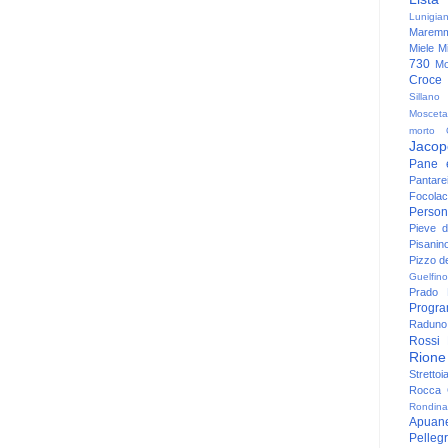
Lunigia
Maremm
Miele
Mi
730
Mo
Croce
Sillano
Mosceta
morto
Jacop
Pane 
Pantare
Focolac
Person
Pieve 
Pisanin
Pizzo de
Guelfino
Prado
Progr
Raduno 
Rossi
Rione
Strettoi
Rocca G
Rondina
Apuan
Pelleg