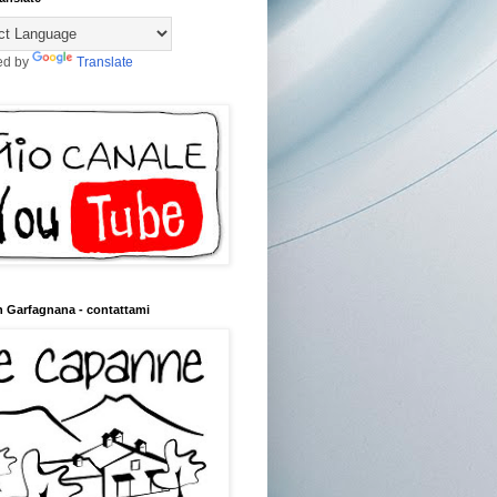
ed by
Translate
n Garfagnana - contattami