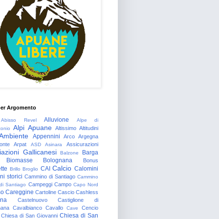
per Argomento
Alluvione
Abisso Revel
Alpe di
Alpi Apuane
Altissimo
Altitudini
tonio
Ambiente
Appennini
Arco
Argegna
onte
Arpat
Assicurazioni
ASD
Asinara
azioni Gallicanesi
Barga
Balzone
Biomasse
Bolognana
Bonus
Calcio
tte
CAI
Calomini
Brillo
Broglio
i storici
Cammino di Santiago
Cammino
Campeggi
Campo
 di Santiago
Capo Nord
so
Careggine
Cartoline
Cascio
Cashless
gna
Castelnuovo
Castiglione di
nana
Cavalbianco
Cavallo
Cencio
Cave
Chiesa di San
Chiesa di San Giovanni