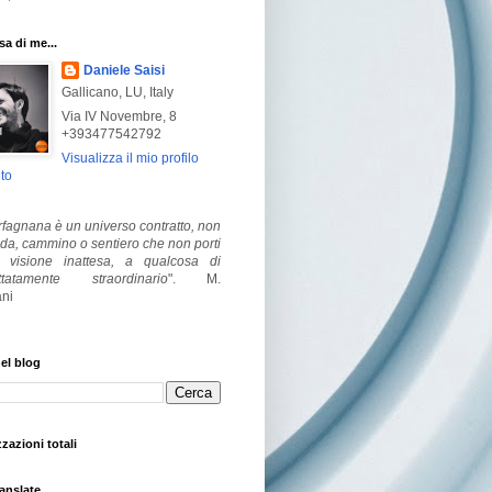
a di me...
Daniele Saisi
Gallicano, LU, Italy
Via IV Novembre, 8
+393477542792
Visualizza il mio profilo
to
fagnana è un universo contratto, non
ada, cammino o sentiero che non porti
visione inattesa, a qualcosa di
ttatamente straordinario
".
M.
ni
el blog
zzazioni totali
anslate