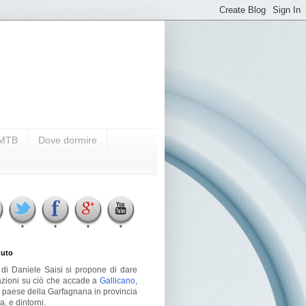
i MTB
Dove dormire
uto
g di Daniele Saisi si propone di dare
azioni su ciò che accade a
Gallicano
,
o paese della Garfagnana in provincia
a, e dintorni.