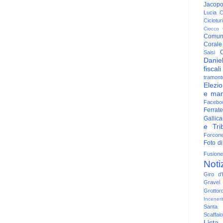
Jacop
Lucia
C
Ciclotu
Ciocco
Comun
Corale
C
Saisi
Danie
fiscali
tramont
Elezio
e man
Facebo
Ferrate
Gallica
e Trib
Forcon
Foto di
Fusione
Noti
Giro d'I
Gravel
Grottor
Inceneri
Santa
Scaffaio
Lista