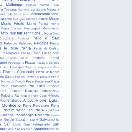
Maltempo
na
Maraini
Marche Trail
a Toscana
Matanna
Marmitte dei Giganti
Misericordia
Mod.
nestrella
Minucciano
Monte
lazzana
Monte Castore
Mologno
Monte Forato
Monte Penna
Monte
Monte Tondo
Monumento
Monteggiori
Mtb
Non tutti sanno che...
Nona
Omo
Palio di San
Orecchiella
Palestra
o
Palodina
Pallavolo
Palleroso
Panda
Pania
e le Rose
Pania di Corfino
i
Pasquigliora
Passo Croce
Passo della
cia
Pendolina
Perpoli
Passo Sella
aggi
Piazza
Petrosciana
Piazza al Serchio
di San Cassiano
Piglionico
Piglione
Pisa
Piscina Comunale
o
Pizzo d'Uccello
lle Saette
Poggio
Ponte del Diavolo
Ponte
Pozzi
Pradarena
Prade
Pontecosi
Porraie
Pro Loco
Prana
Pratofiorito
Procinto
ammi
Puntato
Raccolta differenziata
Rifugio
Palodina
Rai
Rifugio Nello Conti
Rione Bufali
Rione Borgo Antico
 Monticello
Rione Roccaforte
Rione
Ristrutturazioni edilizie
a
Roc d'Azur
allicano
Roccandagia
Rocchette
Roma
Sabatini
Salviamo le
Rovaio
io
Sagro
e
San Luigi
San
San Pellegrinetto
rino
Sbandieratori di
Sassi
Sassorosso