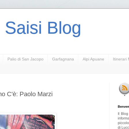
 Saisi Blog
Palio di San Jacopo
Garfagnana
Alpi Apuane
Itinerar
ano C'è: Paolo Marzi
Benven
Il Blo
inform
piccol
di Lucc