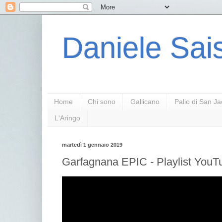
Daniele Sais
Home
Chi sono
Gallicano
Palio di San J
L'Aringo
martedì 1 gennaio 2019
Garfagnana EPIC - Playlist YouT