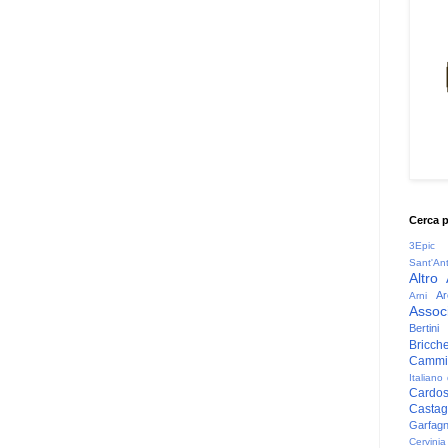
Cerca 
3Epic
Sant'An
Altro
Ar
Arni
Associ
Bertini
Bricche
Cammin
Italiano
Cardo
Casta
Garfag
Cervinia