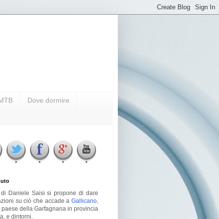
i MTB
Dove dormire
uto
g di Daniele Saisi si propone di dare
azioni su ciò che accade a
Gallicano
,
o paese della Garfagnana in provincia
a, e dintorni.