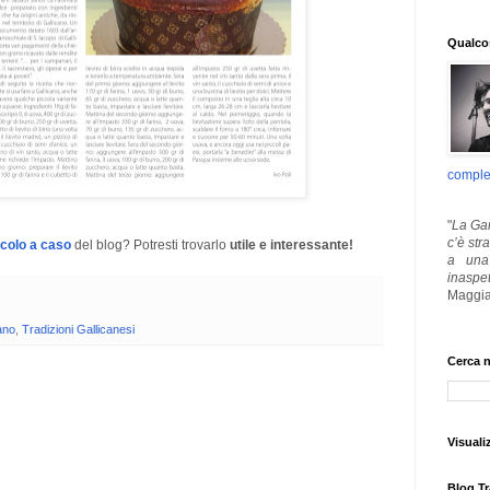
Qualcos
comple
"
La Gar
c’è str
icolo a caso
del blog? Potresti trovarlo
utile e interessante!
a una 
inaspe
Maggia
cano
,
Tradizioni Gallicanesi
Cerca n
Visuali
Blog Tr