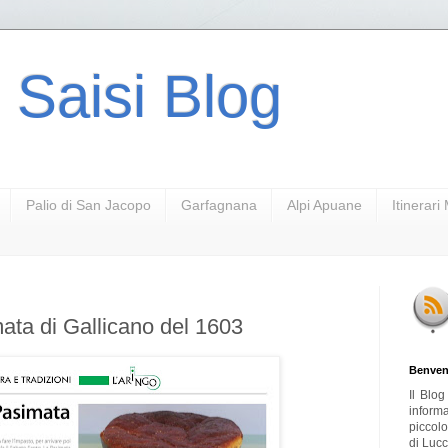
 Saisi Blog
Palio di San Jacopo
Garfagnana
Alpi Apuane
Itinerar
mata di Gallicano del 1603
Benven
Il Blo
inform
piccol
di Lucc