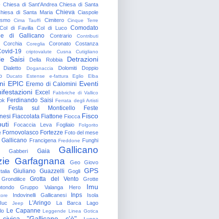
o
Chiesa di Sant'Andrea
Chiesa di Santa
Chieva
hiesa di Santa Maria
Ciaspole
rismo
Cimitero
Cima Tauffi
Cinque Terre
Comodato
Col di Favilla
Col di Luco
e di Gallicano
Contrario
Contributi
Corchia
Coronato
Costanza
Coreglia
ovid-19
criptovalute
Cusna
Cutigliano
le Saisi
Detrazioni
Della Robbia
Dialetto
Dolomiti
Doppio
Doganaccia
o
Ducato Estense
e-fattura
Eglio
Elba
ni
EPIC
Eventi
Eremo di Calomini
ifestazioni
Excel
Fabbriche di Vallico
Ferdinando Saisi
ok
Ferrata degli Artisti
Festa sul Monticello
Feste
Fisco
nesi
Fiaccolata
Fiattone
Fiocca
uti
Focaccia Leva
Fogliaio
Folgorito
Fornovolasco
Fortezze
e
Foto del mese
 Gallicano
Francigena
Funghi
Freddone
Gallicano
Gaia
Gabberi
zie
Garfagnana
Geo
Giovo
GPS
Giuliano Guazzelli
talia
Gogli
Grotta del Vento
Grondilice
Grotte
Imu
otondo
Gruppo Valanga
Hero
Inps
Indovinelli Gallicanesi
Isola
tore
L'Aringo
Iuc
La Barca
Lago
Jeep
Le Capanne
lo
Leggende
Linea Gotica
 civica "Gallicano c'è"
Lucca