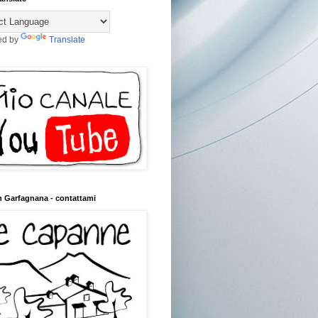
ed by
Translate
n Garfagnana - contattami