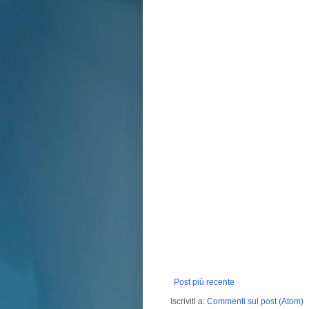
Post più recente
Iscriviti a:
Commenti sul post (Atom)