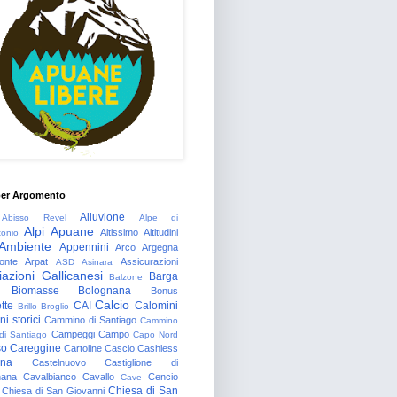
per Argomento
Alluvione
Abisso Revel
Alpe di
Alpi Apuane
Altissimo
Altitudini
tonio
Ambiente
Appennini
Arco
Argegna
onte
Arpat
Assicurazioni
ASD
Asinara
azioni Gallicanesi
Barga
Balzone
Biomasse
Bolognana
Bonus
Calcio
tte
CAI
Calomini
Brillo
Broglio
i storici
Cammino di Santiago
Cammino
Campeggi
Campo
 di Santiago
Capo Nord
so
Careggine
Cartoline
Cascio
Cashless
gna
Castelnuovo
Castiglione di
nana
Cavalbianco
Cavallo
Cencio
Cave
Chiesa di San
Chiesa di San Giovanni