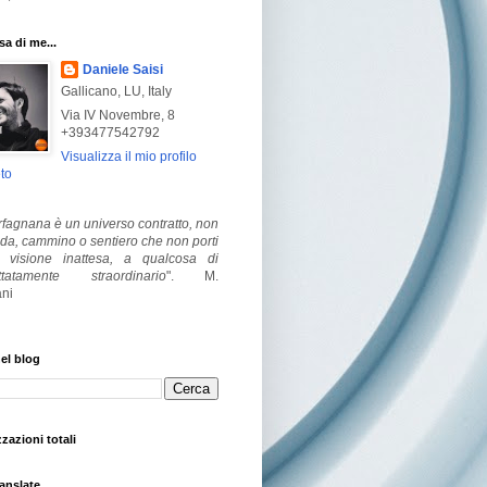
a di me...
Daniele Saisi
Gallicano, LU, Italy
Via IV Novembre, 8
+393477542792
Visualizza il mio profilo
to
fagnana è un universo contratto, non
ada, cammino o sentiero che non porti
visione inattesa, a qualcosa di
ttatamente straordinario
".
M.
ni
el blog
zzazioni totali
anslate