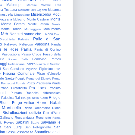
Maltempo
na
Maraini
Marche Trail
a Toscana
Matanna
Marmitte dei Giganti
Misericordia
Mod.
nestrella
Minucciano
Monte
lazzana
Monte Castore
Mologno
Monte Forato
Monte Penna
Monte
Monte Tondo
Monumento
Monteggiori
Mtb
Non tutti sanno che...
Nona
Omo
Palio di San
Orecchiella
Palestra
o
Palodina
Pallavolo
Palleroso
Panda
Pania
e le Rose
Pania di Corfino
i
Pasquigliora
Passo Croce
Passo della
cia
Pendolina
Perpoli
Passo Sella
aggi
Piazza
Petrosciana
Piazza al Serchio
di San Cassiano
Piglionico
Piglione
Pisa
Piscina Comunale
o
Pizzo d'Uccello
lle Saette
Poggio
Ponte del Diavolo
Ponte
Pozzi
Pradarena
Prade
Pontecosi
Porraie
Pro Loco
Prana
Pratofiorito
Procinto
ammi
Puntato
Raccolta differenziata
Rifugio
Palodina
Rai
Rifugio Nello Conti
Rione Bufali
Rione Borgo Antico
 Monticello
Rione Roccaforte
Rione
Ristrutturazioni edilizie
a
Roc d'Azur
allicano
Roccandagia
Rocchette
Roma
Sabatini
Salviamo le
Rovaio
io
Sagro
e
San Luigi
San
San Pellegrinetto
rino
Sbandieratori di
Sassi
Sassorosso