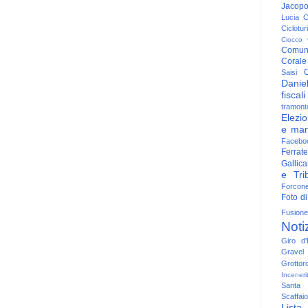
Jacop
Lucia
C
Ciclotu
Ciocco
Comun
Corale
C
Saisi
Danie
fiscali
tramont
Elezio
e man
Facebo
Ferrate
Gallica
e Trib
Forcon
Foto di
Fusione
Noti
Giro d'I
Gravel
Grottor
Inceneri
Santa
Scaffaio
Lista