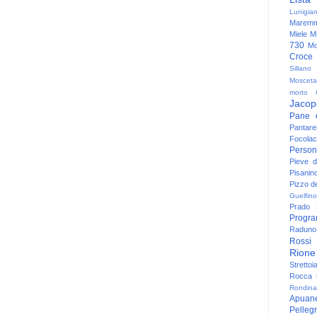
Lunigia
Maremm
Miele
Mi
730
Mo
Croce
Sillano
Mosceta
morto
Jacop
Pane 
Pantare
Focolac
Person
Pieve 
Pisanin
Pizzo de
Guelfino
Prado
Progr
Raduno 
Rossi
Rione
Strettoi
Rocca G
Rondina
Apuan
Pelleg