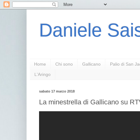
Daniele Sais
Home
Chi sono
Gallicano
Palio di San J
L'Aringo
sabato 17 marzo 2018
La minestrella di Gallicano su R