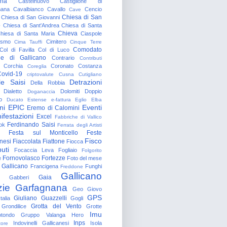
gna
Castelnuovo
Castiglione di
nana
Cavalbianco
Cavallo
Cencio
Cave
Chiesa di San
Chiesa di San Giovanni
o
Chiesa di Sant'Andrea
Chiesa di Santa
Chieva
hiesa di Santa Maria
Ciaspole
rismo
Cimitero
Cima Tauffi
Cinque Terre
Comodato
Col di Favilla
Col di Luco
e di Gallicano
Contrario
Contributi
Corchia
Coronato
Costanza
Coreglia
ovid-19
criptovalute
Cusna
Cutigliano
le Saisi
Detrazioni
Della Robbia
Dialetto
Dolomiti
Doppio
Doganaccia
o
Ducato Estense
e-fattura
Eglio
Elba
ni
EPIC
Eventi
Eremo di Calomini
ifestazioni
Excel
Fabbriche di Vallico
Ferdinando Saisi
ok
Ferrata degli Artisti
Festa sul Monticello
Feste
Fisco
nesi
Fiaccolata
Fiattone
Fiocca
uti
Focaccia Leva
Fogliaio
Folgorito
Fornovolasco
Fortezze
e
Foto del mese
 Gallicano
Francigena
Funghi
Freddone
Gallicano
Gaia
Gabberi
zie
Garfagnana
Geo
Giovo
GPS
Giuliano Guazzelli
talia
Gogli
Grotta del Vento
Grondilice
Grotte
Imu
otondo
Gruppo Valanga
Hero
Inps
Indovinelli Gallicanesi
Isola
tore