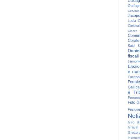
Casta
Garfag
Cervinia
Jacop
Lucia
C
Ciclotu
Ciocco
Comun
Corale
C
Saisi
Danie
fiscali
tramont
Elezio
e man
Facebo
Ferrate
Gallica
e Trib
Forcon
Foto di
Fusione
Noti
Giro d'I
Gravel
Grottor
Inceneri