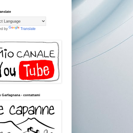
anslate
ed by
Translate
n Garfagnana - contattami