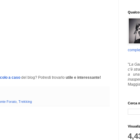
Qualcos
comple
"
La Gar
c’è str
a una 
icolo a caso
del blog? Potresti trovarlo
utile e interessante!
inaspe
Maggia
nte Forato
,
Trekking
Cerca n
Visuali
4,4