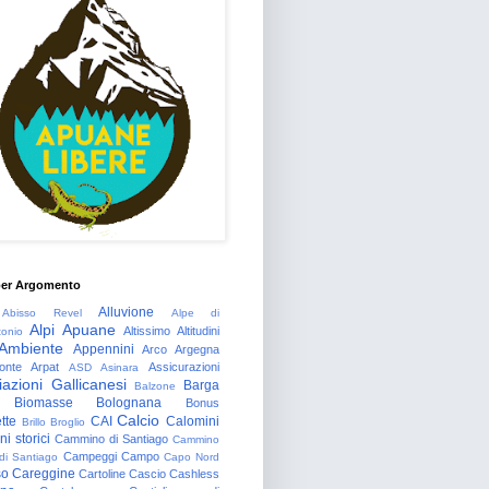
per Argomento
Alluvione
Abisso Revel
Alpe di
Alpi Apuane
Altissimo
Altitudini
tonio
Ambiente
Appennini
Arco
Argegna
onte
Arpat
Assicurazioni
ASD
Asinara
azioni Gallicanesi
Barga
Balzone
Biomasse
Bolognana
Bonus
Calcio
tte
CAI
Calomini
Brillo
Broglio
i storici
Cammino di Santiago
Cammino
Campeggi
Campo
 di Santiago
Capo Nord
so
Careggine
Cartoline
Cascio
Cashless