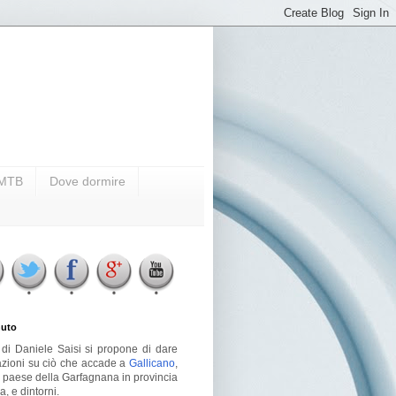
i MTB
Dove dormire
uto
g di Daniele Saisi si propone di dare
azioni su ciò che accade a
Gallicano
,
o paese della Garfagnana in provincia
a, e dintorni.