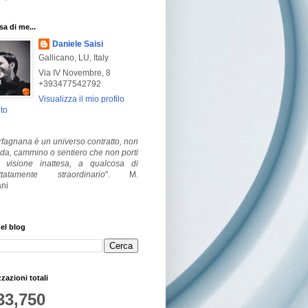
a di me...
Daniele Saisi
Gallicano, LU, Italy
Via IV Novembre, 8
+393477542792
Visualizza il mio profilo
to
fagnana è un universo contratto, non
ada, cammino o sentiero che non porti
visione inattesa, a qualcosa di
ttatamente straordinario
".
M.
ni
el blog
zzazioni totali
33,750