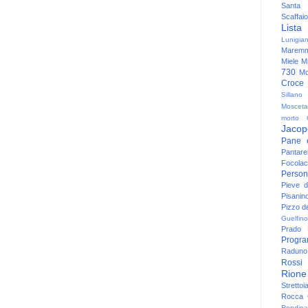
Santa
Scaffaio
Lista
Lunigia
Maremm
Miele
Mi
730
Mo
Croce
Sillano
Mosceta
morto
Jacop
Pane 
Pantare
Focolac
Person
Pieve 
Pisanin
Pizzo de
Guelfino
Prado
Progr
Raduno 
Rossi
Rione
Strettoi
Rocca G
Rondina