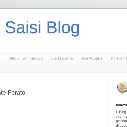
 Saisi Blog
Palio di San Jacopo
Garfagnana
Alpi Apuane
Itinerar
te Forato
Benven
Il Blo
inform
piccol
di Lucc