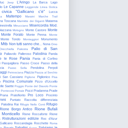
L'Aringo
Iuc
La Barca
Lago
Jeep
Le Capanne
lo
Leggende
Linea Gotica
 civica "Gallicano c'è"
Lucca
Maltempo
na
Maraini
Marche Trail
a Toscana
Matanna
Marmitte dei Giganti
Misericordia
Mod.
nestrella
Minucciano
Monte
lazzana
Monte Castore
Mologno
Monte Forato
Monte Penna
Monte
Monte Tondo
Monumento
Monteggiori
Mtb
Non tutti sanno che...
Nona
Omo
Palio di San
Orecchiella
Palestra
o
Palodina
Pallavolo
Palleroso
Panda
Pania
e le Rose
Pania di Corfino
i
Pasquigliora
Passo Croce
Passo della
cia
Pendolina
Perpoli
Passo Sella
aggi
Piazza
Petrosciana
Piazza al Serchio
di San Cassiano
Piglionico
Piglione
Pisa
Piscina Comunale
o
Pizzo d'Uccello
lle Saette
Poggio
Ponte del Diavolo
Ponte
Pozzi
Pradarena
Prade
Pontecosi
Porraie
Pro Loco
Prana
Pratofiorito
Procinto
ammi
Puntato
Raccolta differenziata
Rifugio
Palodina
Rai
Rifugio Nello Conti
Rione Bufali
Rione Borgo Antico
 Monticello
Rione Roccaforte
Rione
Ristrutturazioni edilizie
a
Roc d'Azur
allicano
Roccandagia
Rocchette
Roma
Sabatini
Salviamo le
Rovaio
io
Sagro