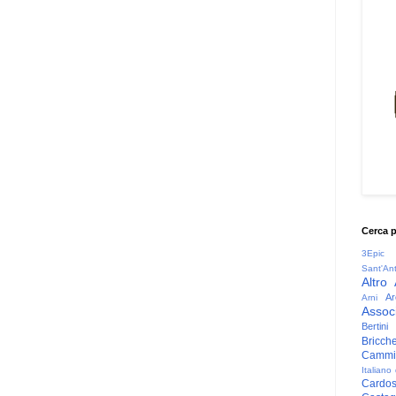
Cerca 
3Epic
Sant'An
Altro
Ar
Arni
Associ
Bertini
Bricche
Cammin
Italiano
Cardo