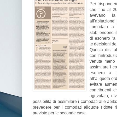
Per risponder
che fino al 2
avevano la 
all’abitazione
comodato a p
stabilendone i
di esonero “a
le decisioni de
Questa discip
con l’introduzi
venuta meno l
assimilare i c
esonero a 
all’aliquota o
evitare aumen
contribuenti 
agevolato, div
possibilità di assimilare i comodati alle abit
prevedere per i comodati aliquote ridotte r
previste per le seconde case.