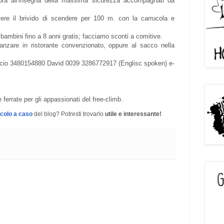
ura all'insegna della massima sicurezza accompagnati da
avere il brivido di scendere per 100 m. con la carrucola e
bambini fino a 8 anni gratis; facciamo sconti a comitive.
ranzare in ristorante convenzionato, oppure al sacco nella
ccio 3480154880 David 0039 3286772917 (Englisc spoken) e-
e ferrate per gli appassionati del free-climb.
icolo a caso
del blog? Potresti trovarlo
utile e interessante!