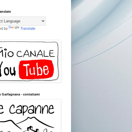
anslate
ed by
Translate
n Garfagnana - contattami