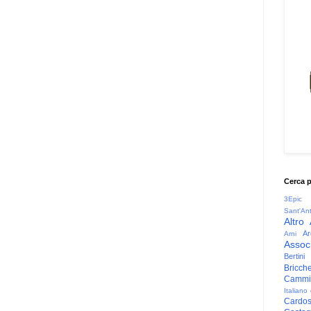
Cerca 
3Epic
Sant'An
Altro
Ar
Arni
Associ
Bertini
Bricche
Cammin
Italiano
Cardo