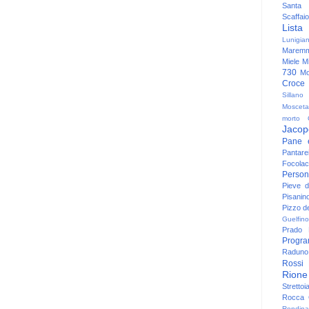
Santa
Scaffaio
Lista
Lunigia
Maremm
Miele
Mi
730
Mo
Croce
Sillano
Mosceta
morto
Jacop
Pane 
Pantare
Focolac
Person
Pieve 
Pisanin
Pizzo de
Guelfino
Prado
Progr
Raduno 
Rossi
Rione
Strettoi
Rocca G
Rondina