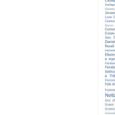
Casta
Garfag
Cervinia
Jacop
Lucia
C
Ciclotu
Ciocco
Comun
Corale
C
Saisi
Danie
fiscali
tramont
Elezio
e man
Facebo
Ferrate
Gallica
e Trib
Forcon
Foto di
Fusione
Noti
Giro d'I
Gravel
Grottor
Inceneri