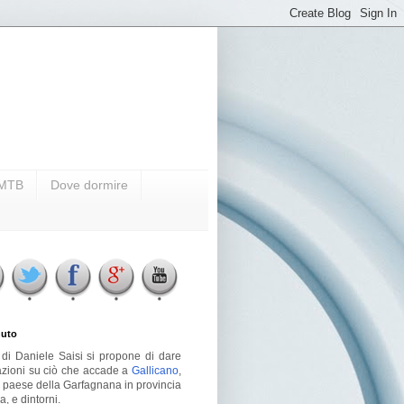
i MTB
Dove dormire
uto
g di Daniele Saisi si propone di dare
azioni su ciò che accade a
Gallicano
,
o paese della Garfagnana in provincia
a, e dintorni.