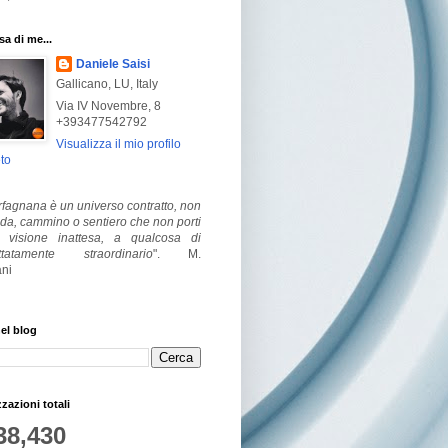
a di me...
Daniele Saisi
Gallicano, LU, Italy
Via IV Novembre, 8
+393477542792
Visualizza il mio profilo
to
fagnana è un universo contratto, non
ada, cammino o sentiero che non porti
visione inattesa, a qualcosa di
ttatamente straordinario
".
M.
ni
el blog
zzazioni totali
38,430