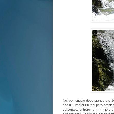
Nel pomeriggio dopo pranzo ore 14
che fu...vedrai un recupero ambient
carbonaie, entreremo in miniere 