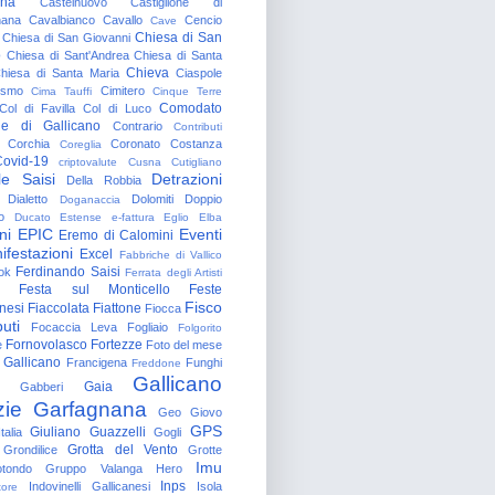
gna
Castelnuovo
Castiglione di
nana
Cavalbianco
Cavallo
Cencio
Cave
Chiesa di San
Chiesa di San Giovanni
o
Chiesa di Sant'Andrea
Chiesa di Santa
Chieva
hiesa di Santa Maria
Ciaspole
rismo
Cimitero
Cima Tauffi
Cinque Terre
Comodato
Col di Favilla
Col di Luco
e di Gallicano
Contrario
Contributi
Corchia
Coronato
Costanza
Coreglia
ovid-19
criptovalute
Cusna
Cutigliano
le Saisi
Detrazioni
Della Robbia
Dialetto
Dolomiti
Doppio
Doganaccia
o
Ducato Estense
e-fattura
Eglio
Elba
ni
EPIC
Eventi
Eremo di Calomini
ifestazioni
Excel
Fabbriche di Vallico
Ferdinando Saisi
ok
Ferrata degli Artisti
Festa sul Monticello
Feste
Fisco
nesi
Fiaccolata
Fiattone
Fiocca
uti
Focaccia Leva
Fogliaio
Folgorito
Fornovolasco
Fortezze
e
Foto del mese
 Gallicano
Francigena
Funghi
Freddone
Gallicano
Gaia
Gabberi
zie
Garfagnana
Geo
Giovo
GPS
Giuliano Guazzelli
talia
Gogli
Grotta del Vento
Grondilice
Grotte
Imu
otondo
Gruppo Valanga
Hero
Inps
Indovinelli Gallicanesi
Isola
tore