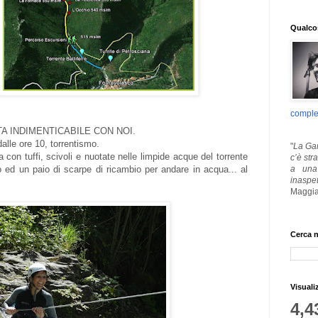
Qualcos
comple
A INDIMENTICABILE CON NOI.
alle ore 10, torrentismo.
"
La Gar
con tuffi, scivoli e nuotate nelle limpide acque del torrente
c’è str
a una 
imo ed un paio di scarpe di ricambio per andare in acqua... al
inaspe
Maggia
Cerca n
Visuali
4,4