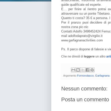
affascinante, insomma un'avvent
guide qualificate ed esperte.
E… per finire al rientro potrai 
attraversare su un ponte Tibetano.
Quanto ti costa? 35 € a persona. I 
Per il pranzo puoi decidere di p
nostra zona pic-nic
Contatti Adolfo 3498452424 Ferru
mail adolfodaprato@virgilio.it
www.garfagnanactivities.com
Ps. Il parco dispone di falesie e vi
Che ne diresti di
leggere
un altro
art
Argomento
Fornovolasco
,
Garfagnana
Nessun commento:
Posta un commento