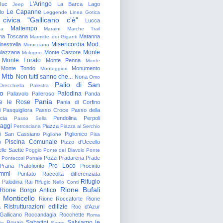
L'Aringo
Iuc
La Barca
Lago
Jeep
Le Capanne
lo
Leggende
Linea Gotica
 civica "Gallicano c'è"
Lucca
Maltempo
na
Maraini
Marche Trail
a Toscana
Matanna
Marmitte dei Giganti
Misericordia
Mod.
nestrella
Minucciano
Monte
lazzana
Monte Castore
Mologno
Monte Forato
Monte Penna
Monte
Monte Tondo
Monumento
Monteggiori
Mtb
Non tutti sanno che...
Nona
Omo
Palio di San
Orecchiella
Palestra
o
Palodina
Pallavolo
Palleroso
Panda
Pania
e le Rose
Pania di Corfino
i
Pasquigliora
Passo Croce
Passo della
cia
Pendolina
Perpoli
Passo Sella
aggi
Piazza
Petrosciana
Piazza al Serchio
di San Cassiano
Piglionico
Piglione
Pisa
Piscina Comunale
o
Pizzo d'Uccello
lle Saette
Poggio
Ponte del Diavolo
Ponte
Pozzi
Pradarena
Prade
Pontecosi
Porraie
Pro Loco
Prana
Pratofiorito
Procinto
ammi
Puntato
Raccolta differenziata
Rifugio
Palodina
Rai
Rifugio Nello Conti
Rione Bufali
Rione Borgo Antico
 Monticello
Rione Roccaforte
Rione
Ristrutturazioni edilizie
a
Roc d'Azur
allicano
Roccandagia
Rocchette
Roma
Sabatini
Salviamo le
Rovaio
io
Sagro