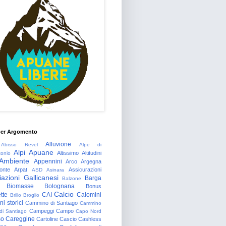
per Argomento
Alluvione
Abisso Revel
Alpe di
Alpi Apuane
Altissimo
Altitudini
tonio
Ambiente
Appennini
Arco
Argegna
onte
Arpat
Assicurazioni
ASD
Asinara
azioni Gallicanesi
Barga
Balzone
Biomasse
Bolognana
Bonus
Calcio
tte
CAI
Calomini
Brillo
Broglio
i storici
Cammino di Santiago
Cammino
Campeggi
Campo
 di Santiago
Capo Nord
so
Careggine
Cartoline
Cascio
Cashless