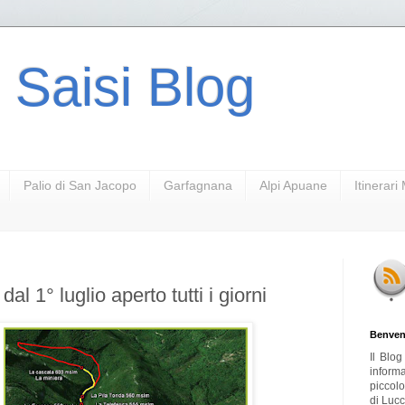
 Saisi Blog
Palio di San Jacopo
Garfagnana
Alpi Apuane
Itinerar
dal 1° luglio aperto tutti i giorni
Benven
Il Blo
inform
piccol
di Lucc