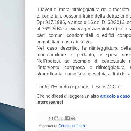
I lavori di mera ritinteggiatura della faccia
e, come tali, possono fruire della detrazione 
Dpr 917/1986, e articolo 16 del Dl 63/2013, c
al 36%-50% su www.agenziaentrate.it) solo se 
parti comuni condominiali o edifici com
immobiliari a uso abitativo.
Nel caso descritto, la ritinteggiatura dell
monofamiliare e, pertanto, le spese soste
Nell’ipotesi, ad esempio, di contestuale r
l’intervento, compresa la ritinteggiatura
straordinaria, come tale agevolata ai fini dell
Fonte: l'Esperto risponde - Il Sole 24 Ore
Che ne diresti di
leggere
un altro
articolo a caso
interessante!
Argomento
Detrazioni fiscali