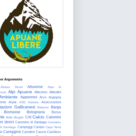
per Argomento
Alluvione
Abisso Revel
Alpe di
Alpi Apuane
Altissimo
Altitudini
tonio
Ambiente
Appennini
Arco
Argegna
onte
Arpat
Assicurazioni
ASD
Asinara
azioni Gallicanesi
Barga
Balzone
Biomasse
Bolognana
Bonus
Calcio
tte
CAI
Calomini
Brillo
Broglio
i storici
Cammino di Santiago
Cammino
Campeggi
Campo
 di Santiago
Capo Nord
so
Careggine
Cartoline
Cascio
Cashless