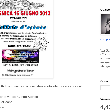
Qualcos
comple
"
La Gar
c’è str
a una 
inaspe
Maggia
Cerca n
i tipici, mercato artigianale e visita alla rocca a cura del
per le vie del Centro Storico
Visuali
Gallicano
4,4
lico