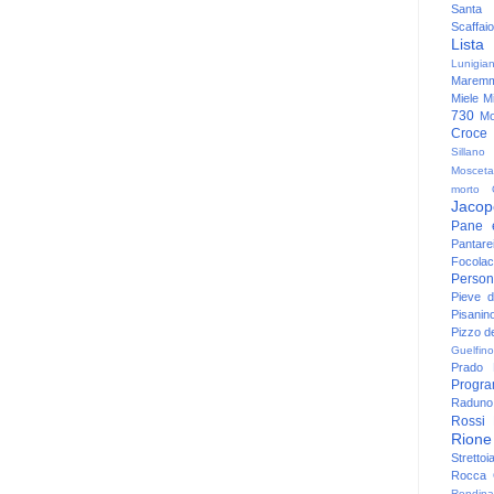
Santa
Scaffaio
Lista
Lunigia
Maremm
Miele
Mi
730
Mo
Croce
Sillano
Mosceta
morto
Jacop
Pane 
Pantare
Focolac
Person
Pieve 
Pisanin
Pizzo de
Guelfino
Prado
Progr
Raduno 
Rossi
Rione
Strettoi
Rocca G
Rondina