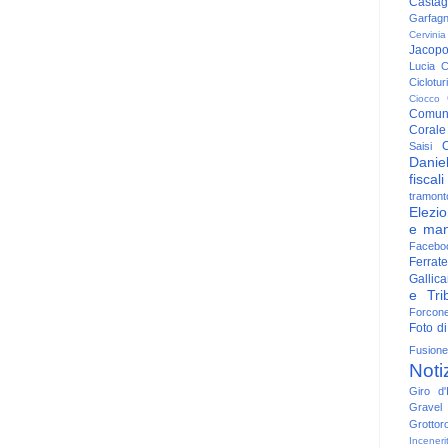
Casta
Garfag
Cervinia
Jacop
Lucia
C
Ciclotu
Ciocco
Comun
Corale
C
Saisi
Danie
fiscali
tramont
Elezio
e man
Facebo
Ferrate
Gallica
e Trib
Forcon
Foto di
Fusione
Noti
Giro d'I
Gravel
Grottor
Inceneri