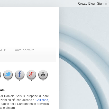
i MTB
Dove dormire
uto
g di Daniele Saisi si propone di dare
azioni su ciò che accade a
Gallicano
,
o paese della Garfagnana in provincia
a, e dintorni.