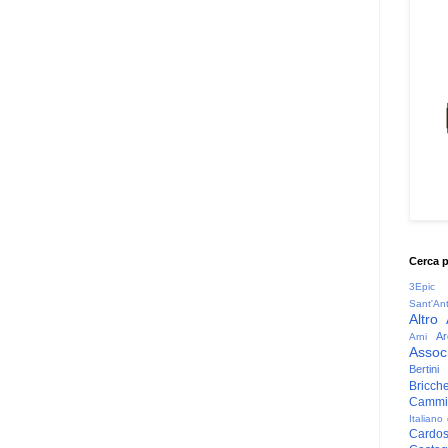
Cerca 
3Epic
Sant'An
Altro
Ar
Arni
Associ
Bertini
Bricche
Cammin
Italiano
Cardo