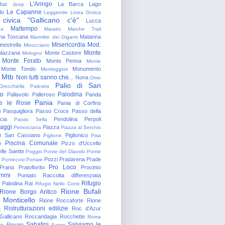
L'Aringo
Iuc
La Barca
Lago
Jeep
Le Capanne
lo
Leggende
Linea Gotica
 civica "Gallicano c'è"
Lucca
Maltempo
na
Maraini
Marche Trail
a Toscana
Matanna
Marmitte dei Giganti
Misericordia
Mod.
nestrella
Minucciano
Monte
lazzana
Monte Castore
Mologno
Monte Forato
Monte Penna
Monte
Monte Tondo
Monumento
Monteggiori
Mtb
Non tutti sanno che...
Nona
Omo
Palio di San
Orecchiella
Palestra
o
Palodina
Pallavolo
Palleroso
Panda
Pania
e le Rose
Pania di Corfino
i
Pasquigliora
Passo Croce
Passo della
cia
Pendolina
Perpoli
Passo Sella
aggi
Piazza
Petrosciana
Piazza al Serchio
di San Cassiano
Piglionico
Piglione
Pisa
Piscina Comunale
o
Pizzo d'Uccello
lle Saette
Poggio
Ponte del Diavolo
Ponte
Pozzi
Pradarena
Prade
Pontecosi
Porraie
Pro Loco
Prana
Pratofiorito
Procinto
ammi
Puntato
Raccolta differenziata
Rifugio
Palodina
Rai
Rifugio Nello Conti
Rione Bufali
Rione Borgo Antico
 Monticello
Rione Roccaforte
Rione
Ristrutturazioni edilizie
a
Roc d'Azur
allicano
Roccandagia
Rocchette
Roma
Sabatini
Salviamo le
Rovaio
io
Sagro