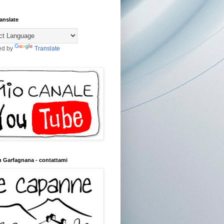
anslate
ed by
Translate
n Garfagnana - contattami