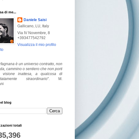
a di me...
Daniele Saisi
Gallicano, LU, Italy
Via IV Novembre, 8
+393477542792
Visualizza il mio profilo
to
fagnana è un universo contratto, non
ada, cammino o sentiero che non porti
visione inattesa, a qualcosa di
ttatamente straordinario
".
M.
ni
el blog
zzazioni totali
35,396