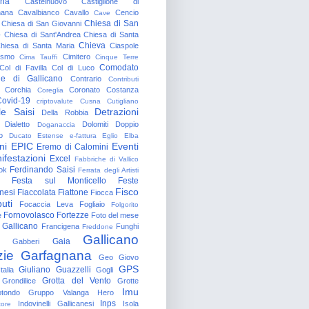
gna
Castelnuovo
Castiglione di
nana
Cavalbianco
Cavallo
Cencio
Cave
Chiesa di San
Chiesa di San Giovanni
o
Chiesa di Sant'Andrea
Chiesa di Santa
Chieva
hiesa di Santa Maria
Ciaspole
rismo
Cimitero
Cima Tauffi
Cinque Terre
Comodato
Col di Favilla
Col di Luco
e di Gallicano
Contrario
Contributi
Corchia
Coronato
Costanza
Coreglia
ovid-19
criptovalute
Cusna
Cutigliano
le Saisi
Detrazioni
Della Robbia
Dialetto
Dolomiti
Doppio
Doganaccia
o
Ducato Estense
e-fattura
Eglio
Elba
ni
EPIC
Eventi
Eremo di Calomini
ifestazioni
Excel
Fabbriche di Vallico
Ferdinando Saisi
ok
Ferrata degli Artisti
Festa sul Monticello
Feste
Fisco
nesi
Fiaccolata
Fiattone
Fiocca
uti
Focaccia Leva
Fogliaio
Folgorito
Fornovolasco
Fortezze
e
Foto del mese
 Gallicano
Francigena
Funghi
Freddone
Gallicano
Gaia
Gabberi
zie
Garfagnana
Geo
Giovo
GPS
Giuliano Guazzelli
talia
Gogli
Grotta del Vento
Grondilice
Grotte
Imu
otondo
Gruppo Valanga
Hero
Inps
Indovinelli Gallicanesi
Isola
tore