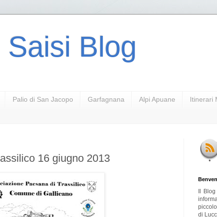
 Saisi Blog
Palio di San Jacopo
Garfagnana
Alpi Apuane
Itinerar
Trassilico 16 giugno 2013
Benven
Il Blo
inform
piccol
di Lucc