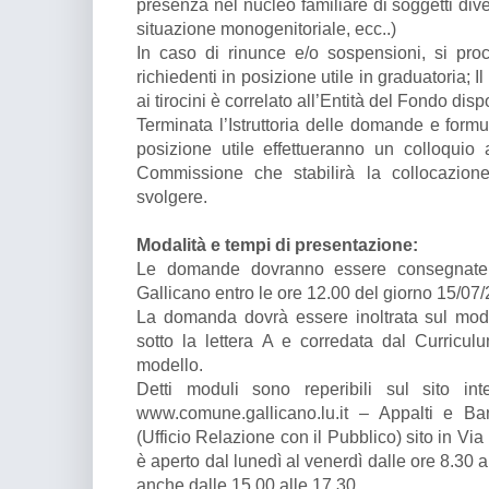
presenza nel nucleo familiare di soggetti dive
situazione monogenitoriale, ecc..)
In caso di rinunce e/o sospensioni, si pro
richiedenti in posizione utile in graduatoria;
ai tirocini è correlato all’Entità del Fondo disp
Terminata l’Istruttoria delle domande e formul
posizione utile effettueranno un colloquio a
Commissione che stabilirà la collocazion
svolgere.
Modalità e tempi di presentazione:
Le domande dovranno essere consegnate 
Gallicano entro le ore 12.00 del giorno 15/07
La domanda dovrà essere inoltrata sul mod
sotto la lettera A e corredata dal Curriculu
modello.
Detti moduli sono reperibili sul sito int
www.comune.gallicano.lu.it – Appalti e Ban
(Ufficio Relazione con il Pubblico) sito in Via D
è aperto dal lunedì al venerdì dalle ore 8.30 a
anche dalle 15.00 alle 17.30.