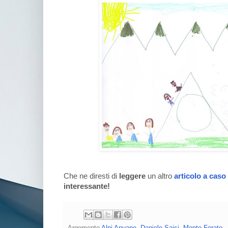
Che ne diresti di
leggere
un altro
articolo a caso
interessante!
Argomento
Alpi Apuane
,
Daniele Saisi
,
Monte Forato