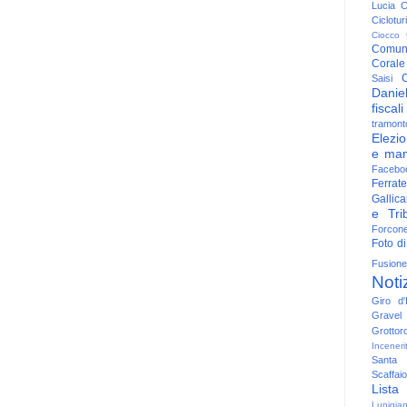
Lucia
C
Ciclotu
Ciocco
Comun
Corale
C
Saisi
Danie
fiscali
tramont
Elezio
e man
Facebo
Ferrate
Gallica
e Trib
Forcon
Foto di
Fusione
Noti
Giro d'I
Gravel
Grottor
Inceneri
Santa
Scaffaio
Lista
Lunigia