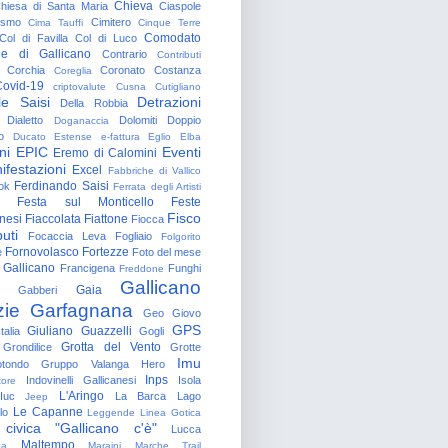
Chieva
hiesa di Santa Maria
Ciaspole
rismo
Cimitero
Cima Tauffi
Cinque Terre
Comodato
Col di Favilla
Col di Luco
e di Gallicano
Contrario
Contributi
Corchia
Coronato
Costanza
Coreglia
ovid-19
criptovalute
Cusna
Cutigliano
le Saisi
Detrazioni
Della Robbia
Dialetto
Dolomiti
Doppio
Doganaccia
o
Ducato Estense
e-fattura
Eglio
Elba
ni
EPIC
Eventi
Eremo di Calomini
ifestazioni
Excel
Fabbriche di Vallico
Ferdinando Saisi
ok
Ferrata degli Artisti
Festa sul Monticello
Feste
Fisco
nesi
Fiaccolata
Fiattone
Fiocca
uti
Focaccia Leva
Fogliaio
Folgorito
Fornovolasco
Fortezze
e
Foto del mese
 Gallicano
Francigena
Funghi
Freddone
Gallicano
Gaia
Gabberi
zie
Garfagnana
Geo
Giovo
GPS
Giuliano Guazzelli
talia
Gogli
Grotta del Vento
Grondilice
Grotte
Imu
otondo
Gruppo Valanga
Hero
Inps
Indovinelli Gallicanesi
Isola
tore
L'Aringo
Iuc
La Barca
Lago
Jeep
Le Capanne
lo
Leggende
Linea Gotica
 civica "Gallicano c'è"
Lucca
Maltempo
na
Maraini
Marche Trail