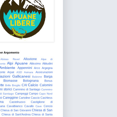
per Argomento
Alluvione
Abisso Revel
Alpe di
Alpi Apuane
Altissimo
Altitudini
tonio
Ambiente
Appennini
Arco
Argegna
onte
Arpat
Assicurazioni
ASD
Asinara
azioni Gallicanesi
Barga
Balzone
Biomasse
Bolognana
Bonus
Calcio
tte
CAI
Calomini
Brillo
Broglio
i storici
Cammino di Santiago
Cammino
Campeggi
Campo
 di Santiago
Capo Nord
so
Careggine
Cartoline
Cascio
Cashless
gna
Castelnuovo
Castiglione di
nana
Cavalbianco
Cavallo
Cencio
Cave
Chiesa di San
Chiesa di San Giovanni
o
Chiesa di Sant'Andrea
Chiesa di Santa