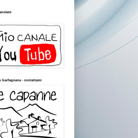
anslate
n Garfagnana - contattami