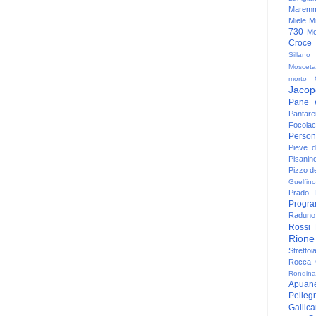
Maremm
Miele
Mi
730
Mo
Croce
Sillano
Mosceta
morto
Jacop
Pane 
Pantare
Focolac
Person
Pieve 
Pisanin
Pizzo de
Guelfino
Prado
Progr
Raduno 
Rossi
Rione
Strettoi
Rocca G
Rondina
Apuan
Pelleg
Gallic