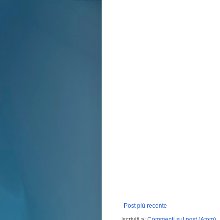
Post più recente
Iscriviti a:
Commenti sul post (Atom)