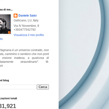
a di me...
Daniele Saisi
Gallicano, LU, Italy
Via IV Novembre, 8
+393477542792
Visualizza il mio profilo
to
fagnana è un universo contratto, non
ada, cammino o sentiero che non porti
visione inattesa, a qualcosa di
ttatamente straordinario
".
M.
ni
el blog
zzazioni totali
31,921