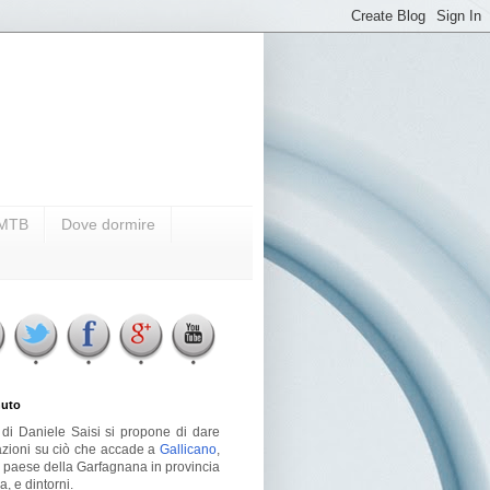
i MTB
Dove dormire
uto
g di Daniele Saisi si propone di dare
azioni su ciò che accade a
Gallicano
,
o paese della Garfagnana in provincia
a, e dintorni.