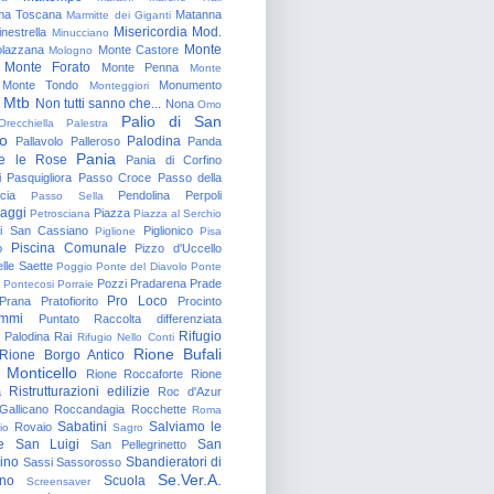
a Toscana
Matanna
Marmitte dei Giganti
Misericordia
Mod.
nestrella
Minucciano
Monte
lazzana
Monte Castore
Mologno
Monte Forato
Monte Penna
Monte
Monte Tondo
Monumento
Monteggiori
Mtb
Non tutti sanno che...
Nona
Omo
Palio di San
Orecchiella
Palestra
o
Palodina
Pallavolo
Palleroso
Panda
Pania
e le Rose
Pania di Corfino
i
Pasquigliora
Passo Croce
Passo della
cia
Pendolina
Perpoli
Passo Sella
aggi
Piazza
Petrosciana
Piazza al Serchio
di San Cassiano
Piglionico
Piglione
Pisa
Piscina Comunale
o
Pizzo d'Uccello
lle Saette
Poggio
Ponte del Diavolo
Ponte
Pozzi
Pradarena
Prade
Pontecosi
Porraie
Pro Loco
Prana
Pratofiorito
Procinto
ammi
Puntato
Raccolta differenziata
Rifugio
Palodina
Rai
Rifugio Nello Conti
Rione Bufali
Rione Borgo Antico
 Monticello
Rione Roccaforte
Rione
Ristrutturazioni edilizie
a
Roc d'Azur
allicano
Roccandagia
Rocchette
Roma
Sabatini
Salviamo le
Rovaio
io
Sagro
e
San Luigi
San
San Pellegrinetto
rino
Sbandieratori di
Sassi
Sassorosso
Se.Ver.A.
ano
Scuola
Screensaver