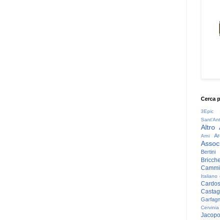
Cerca 
3Epic
Sant'An
Altro
Ar
Arni
Associ
Bertini
Bricche
Cammin
Italiano
Cardo
Casta
Garfag
Cervinia
Jacop