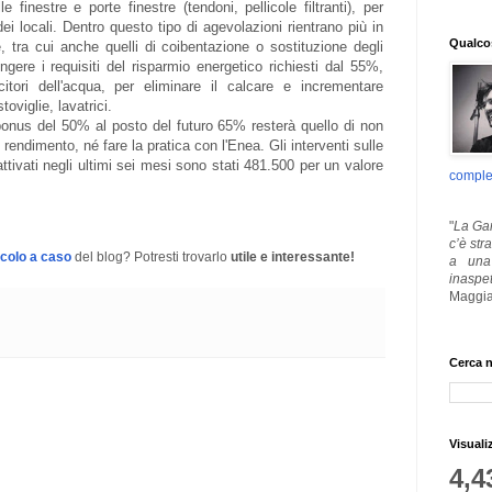
 finestre e porte finestre (tendoni, pellicole filtranti), per
dei locali. Dentro questo tipo di agevolazioni rientrano più in
Qualcos
ne, tra cui anche quelli di coibentazione o sostituzione degli
ngere i requisiti del risparmio energetico richiesti dal 55%,
tori dell'acqua, per eliminare il calcare e incrementare
toviglie, lavatrici.
l bonus del 50% al posto del futuro 65% resterà quello di non
rendimento, né fare la pratica con l'Enea. Gli interventi sulle
attivati negli ultimi sei mesi sono stati 481.500 per un valore
comple
"
La Gar
c’è str
icolo a caso
del blog? Potresti trovarlo
utile e interessante!
a una 
inaspe
Maggia
Cerca n
Visuali
4,4