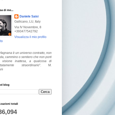
a di me...
Daniele Saisi
Gallicano, LU, Italy
Via IV Novembre, 8
+393477542792
Visualizza il mio profilo
to
fagnana è un universo contratto, non
ada, cammino o sentiero che non porti
visione inattesa, a qualcosa di
ttatamente straordinario
".
M.
ni
el blog
zzazioni totali
36,094