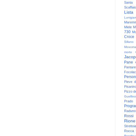
Santa
Scaffaio
Lista
Lunigia
Maremm
Miele
Mi
730
Mo
Croce
Sillano
Mosceta
morto
Jacop
Pane 
Pantare
Focolac
Person
Pieve 
Pisanin
Pizzo de
Guelfino
Prado
Progr
Raduno 
Rossi
Rione
Strettoi
Rocca G
Rondina