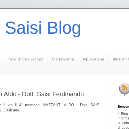
 Saisi Blog
Palio di San Jacopo
Garfagnana
Alpi Apuane
Itinerar
 Aldo - Dott. Saisi Ferdinando
o il via il 4° memorial MAZZANTI ALDO - Dott. SAISI
Benven
. Gallicano.
Il Blo
inform
piccol
di Lucc