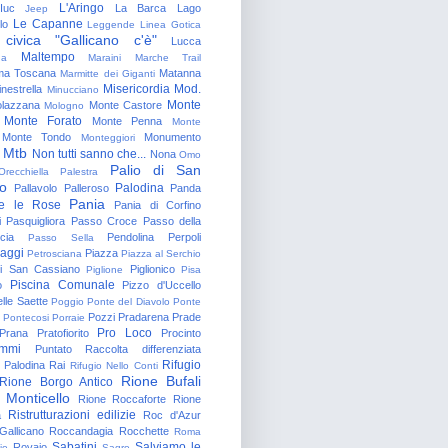
L'Aringo
Iuc
La Barca
Lago
Jeep
Le Capanne
lo
Leggende
Linea Gotica
 civica "Gallicano c'è"
Lucca
Maltempo
na
Maraini
Marche Trail
a Toscana
Matanna
Marmitte dei Giganti
Misericordia
Mod.
nestrella
Minucciano
Monte
lazzana
Monte Castore
Mologno
Monte Forato
Monte Penna
Monte
Monte Tondo
Monumento
Monteggiori
Mtb
Non tutti sanno che...
Nona
Omo
Palio di San
Orecchiella
Palestra
o
Palodina
Pallavolo
Palleroso
Panda
Pania
e le Rose
Pania di Corfino
i
Pasquigliora
Passo Croce
Passo della
cia
Pendolina
Perpoli
Passo Sella
aggi
Piazza
Petrosciana
Piazza al Serchio
di San Cassiano
Piglionico
Piglione
Pisa
Piscina Comunale
o
Pizzo d'Uccello
lle Saette
Poggio
Ponte del Diavolo
Ponte
Pozzi
Pradarena
Prade
Pontecosi
Porraie
Pro Loco
Prana
Pratofiorito
Procinto
ammi
Puntato
Raccolta differenziata
Rifugio
Palodina
Rai
Rifugio Nello Conti
Rione Bufali
Rione Borgo Antico
 Monticello
Rione Roccaforte
Rione
Ristrutturazioni edilizie
a
Roc d'Azur
allicano
Roccandagia
Rocchette
Roma
Sabatini
Salviamo le
Rovaio
io
Sagro