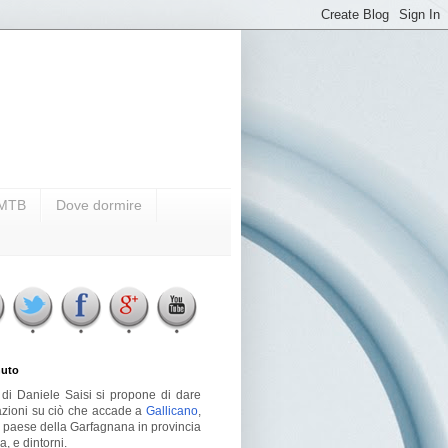
i MTB
Dove dormire
uto
g di Daniele Saisi si propone di dare
azioni su ciò che accade a
Gallicano
,
o paese della Garfagnana in provincia
a, e dintorni.