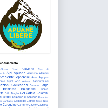
per Argomento
Alluvione
Abisso Revel
Alpe di
Alpi Apuane
Altissimo
Altitudini
tonio
Ambiente
Appennini
Arco
Argegna
onte
Arpat
Assicurazioni
ASD
Asinara
azioni Gallicanesi
Barga
Balzone
Biomasse
Bolognana
Bonus
Calcio
tte
CAI
Calomini
Brillo
Broglio
i storici
Cammino di Santiago
Cammino
Campeggi
Campo
 di Santiago
Capo Nord
so
Careggine
Cartoline
Cascio
Cashless