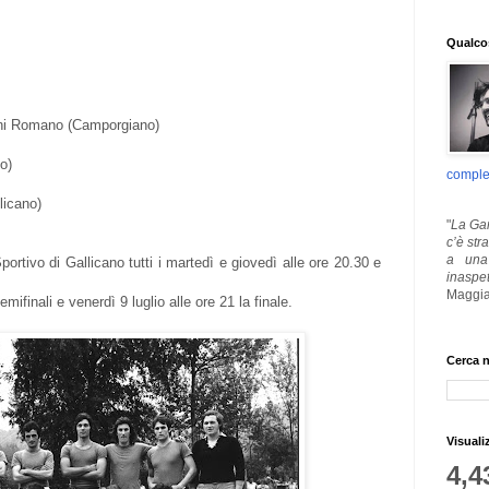
Qualcos
i Romano (Camporgiano)
o)
comple
icano)
"
La Gar
c’è str
a una 
ortivo di Gallicano tutti i martedì e giovedì alle ore 20.30 e
inaspe
Maggia
mifinali e venerdì 9 luglio alle ore 21 la finale.
Cerca n
Visuali
4,4