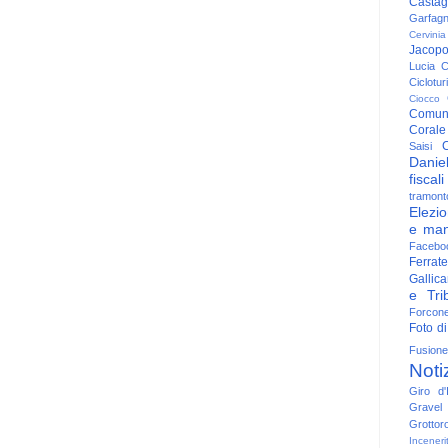
Casta
Garfag
Cervinia
Jacop
Lucia
C
Ciclotu
Ciocco
Comun
Corale
C
Saisi
Danie
fiscali
tramont
Elezio
e man
Facebo
Ferrate
Gallica
e Trib
Forcon
Foto di
Fusione
Noti
Giro d'I
Gravel
Grottor
Inceneri