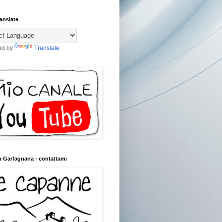
anslate
ed by
Translate
n Garfagnana - contattami