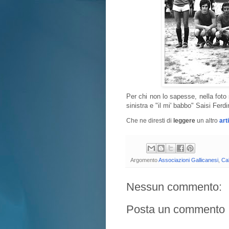
Per chi non lo sapesse, nella foto
sinistra e "il mi' babbo" Saisi Ferd
Che ne diresti di
leggere
un altro
art
Argomento
Associazioni Gallicanesi
,
Cal
Nessun commento:
Posta un commento