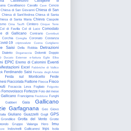
gna
Castelnuovo
Castiglione di
nana
Cavalbianco
Cavallo
Cencio
Cave
Chiesa di San
Chiesa di San Giovanni
o
Chiesa di Sant'Andrea
Chiesa di Santa
Chieva
hiesa di Santa Maria
Ciaspole
rismo
Cimitero
Cima Tauffi
Cinque Terre
Comodato
Col di Favilla
Col di Luco
e di Gallicano
Contrario
Contributi
Corchia
Coronato
Costanza
Coreglia
ovid-19
criptovalute
Cusna
Cutigliano
le Saisi
Detrazioni
Della Robbia
Dialetto
Dolomiti
Doppio
Doganaccia
o
Ducato Estense
e-fattura
Eglio
Elba
ni
EPIC
Eventi
Eremo di Calomini
ifestazioni
Excel
Fabbriche di Vallico
Ferdinando Saisi
ok
Ferrata degli Artisti
Festa sul Monticello
Feste
Fisco
nesi
Fiaccolata
Fiattone
Fiocca
uti
Focaccia Leva
Fogliaio
Folgorito
Fornovolasco
Fortezze
e
Foto del mese
 Gallicano
Francigena
Funghi
Freddone
Gallicano
Gaia
Gabberi
zie
Garfagnana
Geo
Giovo
GPS
Giuliano Guazzelli
talia
Gogli
Grotta del Vento
Grondilice
Grotte
Imu
otondo
Gruppo Valanga
Hero
Inps
Indovinelli Gallicanesi
Isola
tore