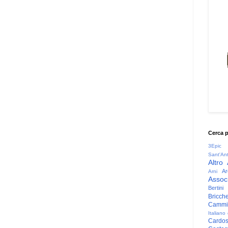
Cerca 
3Epic
Sant'An
Altro
Ar
Arni
Associ
Bertini
Bricche
Cammin
Italiano
Cardo