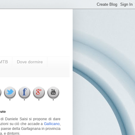
i MTB
Dove dormire
uto
g di Daniele Saisi si propone di dare
azioni su ciò che accade a
Gallicano
,
o paese della Garfagnana in provincia
a, e dintorni.