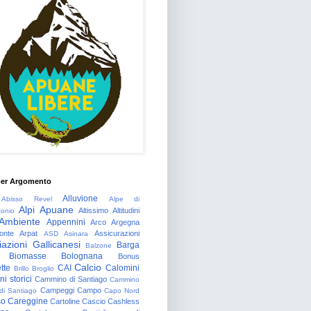
per Argomento
Alluvione
Abisso Revel
Alpe di
Alpi Apuane
Altissimo
Altitudini
tonio
Ambiente
Appennini
Arco
Argegna
onte
Arpat
Assicurazioni
ASD
Asinara
azioni Gallicanesi
Barga
Balzone
Biomasse
Bolognana
Bonus
Calcio
tte
CAI
Calomini
Brillo
Broglio
i storici
Cammino di Santiago
Cammino
Campeggi
Campo
 di Santiago
Capo Nord
so
Careggine
Cartoline
Cascio
Cashless