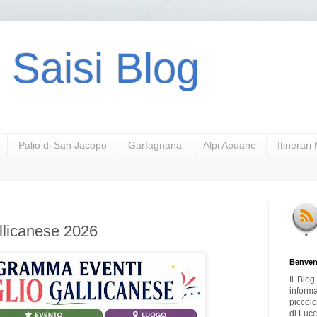
 Saisi Blog
Palio di San Jacopo
Garfagnana
Alpi Apuane
Itinerar
llicanese 2026
Benven
Il Blo
inform
piccol
di Lucc