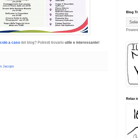
Blog Tr
Power
icolo a caso
del blog? Potresti trovarlo
utile e interessante!
an Jacopo
Relax i