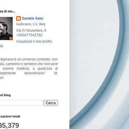
a di me...
Daniele Saisi
Gallicano, LU, Italy
Via IV Novembre, 8
+393477542792
Visualizza il mio profilo
to
fagnana è un universo contratto, non
ada, cammino o sentiero che non porti
visione inattesa, a qualcosa di
ttatamente straordinario
".
M.
ni
el blog
zzazioni totali
35,379