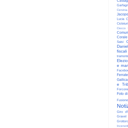
Casta
Garfag
Cervinia
Jacop
Lucia
C
Ciclotu
Ciocco
Comun
Corale
C
Saisi
Danie
fiscali
tramont
Elezio
e man
Facebo
Ferrate
Gallica
e Trib
Forcon
Foto di
Fusione
Noti
Giro d'I
Gravel
Grottor
Inceneri