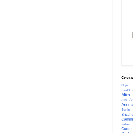
Cerca 
3Epic
Sant'An
Altro
Ar
Arni
Associ
Bertini
Bricche
Cammin
Italiano
Cardo