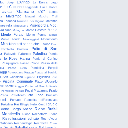
L'Aringo
Iuc
La Barca
Lago
Jeep
Le Capanne
lo
Leggende
Linea Gotica
 civica "Gallicano c'è"
Lucca
Maltempo
na
Maraini
Marche Trail
a Toscana
Matanna
Marmitte dei Giganti
Misericordia
Mod.
nestrella
Minucciano
Monte
lazzana
Monte Castore
Mologno
Monte Forato
Monte Penna
Monte
Monte Tondo
Monumento
Monteggiori
Mtb
Non tutti sanno che...
Nona
Omo
Palio di San
Orecchiella
Palestra
o
Palodina
Pallavolo
Palleroso
Panda
Pania
e le Rose
Pania di Corfino
i
Pasquigliora
Passo Croce
Passo della
cia
Pendolina
Perpoli
Passo Sella
aggi
Piazza
Petrosciana
Piazza al Serchio
di San Cassiano
Piglionico
Piglione
Pisa
Piscina Comunale
o
Pizzo d'Uccello
lle Saette
Poggio
Ponte del Diavolo
Ponte
Pozzi
Pradarena
Prade
Pontecosi
Porraie
Pro Loco
Prana
Pratofiorito
Procinto
ammi
Puntato
Raccolta differenziata
Rifugio
Palodina
Rai
Rifugio Nello Conti
Rione Bufali
Rione Borgo Antico
 Monticello
Rione Roccaforte
Rione
Ristrutturazioni edilizie
a
Roc d'Azur
allicano
Roccandagia
Rocchette
Roma
Sabatini
Salviamo le
Rovaio
io
Sagro