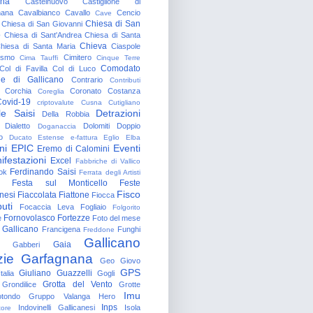
gna
Castelnuovo
Castiglione di
nana
Cavalbianco
Cavallo
Cencio
Cave
Chiesa di San
Chiesa di San Giovanni
o
Chiesa di Sant'Andrea
Chiesa di Santa
Chieva
hiesa di Santa Maria
Ciaspole
rismo
Cimitero
Cima Tauffi
Cinque Terre
Comodato
Col di Favilla
Col di Luco
e di Gallicano
Contrario
Contributi
Corchia
Coronato
Costanza
Coreglia
ovid-19
criptovalute
Cusna
Cutigliano
le Saisi
Detrazioni
Della Robbia
Dialetto
Dolomiti
Doppio
Doganaccia
o
Ducato Estense
e-fattura
Eglio
Elba
ni
EPIC
Eventi
Eremo di Calomini
ifestazioni
Excel
Fabbriche di Vallico
Ferdinando Saisi
ok
Ferrata degli Artisti
Festa sul Monticello
Feste
Fisco
nesi
Fiaccolata
Fiattone
Fiocca
uti
Focaccia Leva
Fogliaio
Folgorito
Fornovolasco
Fortezze
e
Foto del mese
 Gallicano
Francigena
Funghi
Freddone
Gallicano
Gaia
Gabberi
zie
Garfagnana
Geo
Giovo
GPS
Giuliano Guazzelli
talia
Gogli
Grotta del Vento
Grondilice
Grotte
Imu
otondo
Gruppo Valanga
Hero
Inps
Indovinelli Gallicanesi
Isola
tore