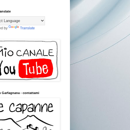
anslate
ed by
Translate
n Garfagnana - contattami