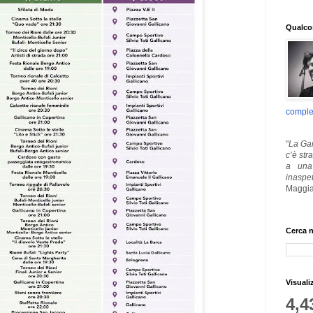
Qualcos
comple
"
La Gar
c’è str
a una 
inaspe
Maggia
Cerca n
Visuali
4,4