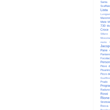
Santa
Scaffaio
Lista
Lunigia
Maremm
Miele
Mi
730
Mo
Croce
Sillano
Mosceta
morto
Jacop
Pane 
Pantare
Focolac
Person
Pieve 
Pisanin
Pizzo de
Guelfino
Prado
Progr
Raduno 
Rossi
Rione
Strettoi
Rocca G
Rondina