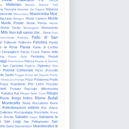
Maltempo
na
Maraini
Marche Trail
a Toscana
Matanna
Marmitte dei Giganti
Misericordia
Mod.
nestrella
Minucciano
Monte
lazzana
Monte Castore
Mologno
Monte Forato
Monte Penna
Monte
Monte Tondo
Monumento
Monteggiori
Mtb
Non tutti sanno che...
Nona
Omo
Palio di San
Orecchiella
Palestra
o
Palodina
Pallavolo
Palleroso
Panda
Pania
e le Rose
Pania di Corfino
i
Pasquigliora
Passo Croce
Passo della
cia
Pendolina
Perpoli
Passo Sella
aggi
Piazza
Petrosciana
Piazza al Serchio
di San Cassiano
Piglionico
Piglione
Pisa
Piscina Comunale
o
Pizzo d'Uccello
lle Saette
Poggio
Ponte del Diavolo
Ponte
Pozzi
Pradarena
Prade
Pontecosi
Porraie
Pro Loco
Prana
Pratofiorito
Procinto
ammi
Puntato
Raccolta differenziata
Rifugio
Palodina
Rai
Rifugio Nello Conti
Rione Bufali
Rione Borgo Antico
 Monticello
Rione Roccaforte
Rione
Ristrutturazioni edilizie
a
Roc d'Azur
allicano
Roccandagia
Rocchette
Roma
Sabatini
Salviamo le
Rovaio
io
Sagro
e
San Luigi
San
San Pellegrinetto
rino
Sbandieratori di
Sassi
Sassorosso