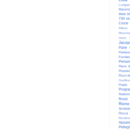
Lunigia
Maremm
Miele
Mi
730
Mo
Croce
Sillano
Mosceta
morto
Jacop
Pane 
Pantare
Focolac
Person
Pieve 
Pisanin
Pizzo de
Guelfino
Prado
Progr
Raduno 
Rossi
Rione
Strettoi
Rocca G
Rondina
Apuan
Pelleg