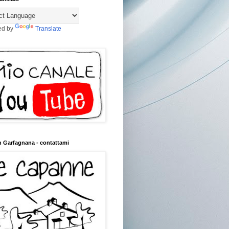
ed by
Translate
n Garfagnana - contattami