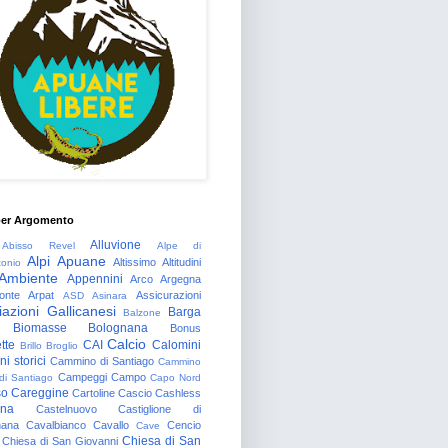
per Argomento
Alluvione
Abisso Revel
Alpe di
Alpi Apuane
Altissimo
Altitudini
tonio
Ambiente
Appennini
Arco
Argegna
onte
Arpat
Assicurazioni
ASD
Asinara
azioni Gallicanesi
Barga
Balzone
Biomasse
Bolognana
Bonus
Calcio
tte
CAI
Calomini
Brillo
Broglio
i storici
Cammino di Santiago
Cammino
Campeggi
Campo
 di Santiago
Capo Nord
so
Careggine
Cartoline
Cascio
Cashless
gna
Castelnuovo
Castiglione di
nana
Cavalbianco
Cavallo
Cencio
Cave
Chiesa di San
Chiesa di San Giovanni