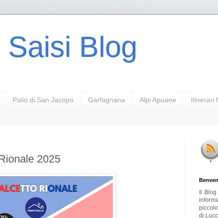
 Saisi Blog
Palio di San Jacopo
Garfagnana
Alpi Apuane
Itinerar
 Rionale 2025
Benven
Il Blo
inform
piccol
di Lucc