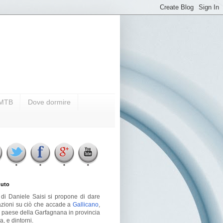
i MTB
Dove dormire
uto
g di Daniele Saisi si propone di dare
azioni su ciò che accade a
Gallicano
,
o paese della Garfagnana in provincia
a, e dintorni.