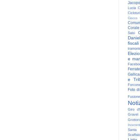
Jacop
Lucia
C
Ciclotu
Ciocco
Comun
Corale
C
Saisi
Danie
fiscali
tramont
Elezio
e man
Facebo
Ferrate
Gallica
e Trib
Forcon
Foto di
Fusione
Noti
Giro d'I
Gravel
Grottor
Inceneri
Santa
Scaffaio
Lista