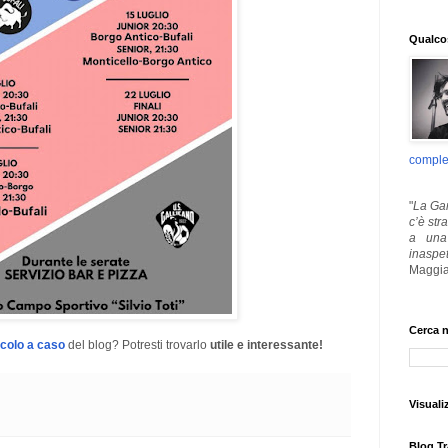
Qualcos
comple
"
La Gar
c’è str
a una 
inaspe
Maggia
Cerca n
icolo a caso
del blog? Potresti trovarlo
utile e interessante!
Visuali
Blog Tr