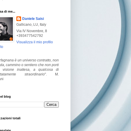
a di me...
Daniele Saisi
Gallicano, LU, Italy
Via IV Novembre, 8
+393477542792
Visualizza il mio profilo
to
fagnana è un universo contratto, non
ada, cammino o sentiero che non porti
visione inattesa, a qualcosa di
ttatamente straordinario
".
M.
ni
el blog
zzazioni totali
anslate