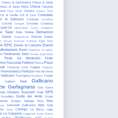
o
Chiesa di Sant'Andrea
Chiesa di Santa
Chieva
hiesa di Santa Maria
Ciaspole
rismo
Cimitero
Cima Tauffi
Cinque Terre
Comodato
Col di Favilla
Col di Luco
e di Gallicano
Contrario
Contributi
Corchia
Coronato
Costanza
Coreglia
ovid-19
criptovalute
Cusna
Cutigliano
le Saisi
Detrazioni
Della Robbia
Dialetto
Dolomiti
Doppio
Doganaccia
o
Ducato Estense
e-fattura
Eglio
Elba
ni
EPIC
Eventi
Eremo di Calomini
ifestazioni
Excel
Fabbriche di Vallico
Ferdinando Saisi
ok
Ferrata degli Artisti
Festa sul Monticello
Feste
Fisco
nesi
Fiaccolata
Fiattone
Fiocca
uti
Focaccia Leva
Fogliaio
Folgorito
Fornovolasco
Fortezze
e
Foto del mese
 Gallicano
Francigena
Funghi
Freddone
Gallicano
Gaia
Gabberi
zie
Garfagnana
Geo
Giovo
GPS
Giuliano Guazzelli
talia
Gogli
Grotta del Vento
Grondilice
Grotte
Imu
otondo
Gruppo Valanga
Hero
Inps
Indovinelli Gallicanesi
Isola
tore
L'Aringo
Iuc
La Barca
Lago
Jeep
Le Capanne
lo
Leggende
Linea Gotica
 civica "Gallicano c'è"
Lucca