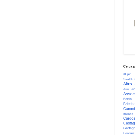
Cerca 
3Epic
Sant'An
Altro
Ar
Arni
Associ
Bertini
Bricche
Cammin
Italiano
Cardo
Casta
Garfag
Cervinia