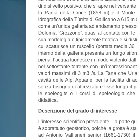
di dislivello positivo, che si apre nel versante
la Pania della Croce (1858 m) e il Monte F
idrografica della Tùrrite di Gallicano a 615 m d
come un’unica galleria ad andamento pressoch
Dolomia “Grezzone”, quasi al contatto con le F
sua morfologia è tipicamente freatica e si di
cui scaturisce un ruscello (portata media 30 l/
interno della galleria presenta un lungo sifon
piena, l’acqua fuoriesce in modo violento dall’
nel sottostante torrente con un’impressionan
valori massimi di 3 m3 /s. La Tana che Urla 
cavità delle Alpi Apuane, per la facilità di 
senza bisogno di attrezzature fisse lungo il pe
le speleogite o i corsi di speleologia che
didattica.
Descrizione del grado di interesse
L’interesse scientifico prevalente – a parte q
è soprattutto geostorico, poiché la grotta è s
ad Antonio Vallisneri senior (1661-1730) i