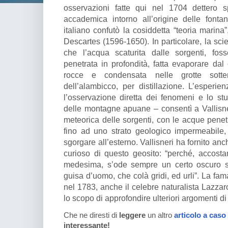
osservazioni fatte qui nel 1704 dettero 
accademica intorno all’origine delle fonta
italiano confutò la cosiddetta “teoria marin
Descartes (1596-1650). In particolare, la sci
che l’acqua scaturita dalle sorgenti, fo
penetrata in profondità, fatta evaporare dal 
rocce e condensata nelle grotte sotter
dell’alambicco, per distillazione. L’esper
l’osservazione diretta dei fenomeni e lo stu
delle montagne apuane – consentì a Vallisner
meteorica delle sorgenti, con le acque penet
fino ad uno strato geologico impermeabile,
sgorgare all’esterno. Vallisneri ha fornito a
curioso di questo geosito: “perché, accosta
medesima, s’ode sempre un certo oscuro st
guisa d’uomo, che colà gridi, ed urli”. La fa
nel 1783, anche il celebre naturalista Lazza
lo scopo di approfondire ulteriori argomenti di
Che ne diresti di
leggere
un altro
articolo a caso
interessante!