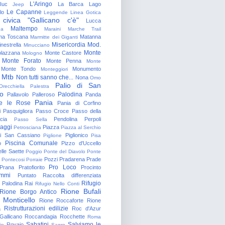
L'Aringo
Iuc
La Barca
Lago
Jeep
Le Capanne
lo
Leggende
Linea Gotica
 civica "Gallicano c'è"
Lucca
Maltempo
na
Maraini
Marche Trail
a Toscana
Matanna
Marmitte dei Giganti
Misericordia
Mod.
nestrella
Minucciano
Monte
lazzana
Monte Castore
Mologno
Monte Forato
Monte Penna
Monte
Monte Tondo
Monumento
Monteggiori
Mtb
Non tutti sanno che...
Nona
Omo
Palio di San
Orecchiella
Palestra
o
Palodina
Pallavolo
Palleroso
Panda
Pania
e le Rose
Pania di Corfino
i
Pasquigliora
Passo Croce
Passo della
cia
Pendolina
Perpoli
Passo Sella
aggi
Piazza
Petrosciana
Piazza al Serchio
di San Cassiano
Piglionico
Piglione
Pisa
Piscina Comunale
o
Pizzo d'Uccello
lle Saette
Poggio
Ponte del Diavolo
Ponte
Pozzi
Pradarena
Prade
Pontecosi
Porraie
Pro Loco
Prana
Pratofiorito
Procinto
ammi
Puntato
Raccolta differenziata
Rifugio
Palodina
Rai
Rifugio Nello Conti
Rione Bufali
Rione Borgo Antico
 Monticello
Rione Roccaforte
Rione
Ristrutturazioni edilizie
a
Roc d'Azur
allicano
Roccandagia
Rocchette
Roma
Sabatini
Salviamo le
Rovaio
io
Sagro