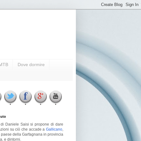
i MTB
Dove dormire
uto
g di Daniele Saisi si propone di dare
azioni su ciò che accade a
Gallicano
,
o paese della Garfagnana in provincia
a, e dintorni.