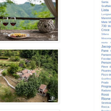
Santa
Scaffaio
Lista
Lunigia
Maremm
Miele
Mi
730
Mo
Croce
Sillano
Mosceta
morto
Jacop
Pane 
Pantare
Focolac
Person
Pieve 
Pisanin
Pizzo de
Guelfino
Prado
Progr
Raduno 
Rossi
Rione
Strettoi
Rocca G
Rondina