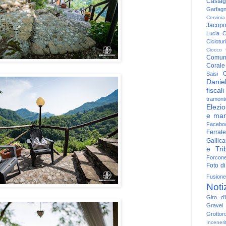
Casta
Garfag
Cervinia
Jacop
Lucia
C
Ciclotu
Ciocco
Comun
Corale
C
Saisi
Danie
fiscali
tramont
Elezio
e man
Facebo
Ferrate
Gallica
e Trib
Forcon
Foto di
Fusione
Noti
Giro d'I
Gravel
Grottor
Inceneri