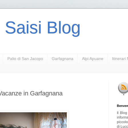
 Saisi Blog
Palio di San Jacopo
Garfagnana
Alpi Apuane
Itinerar
Vacanze in Garfagnana
Benven
Il Blo
inform
piccol
di Lucc