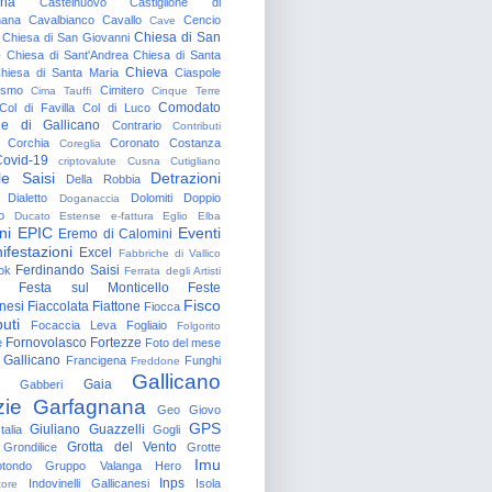
gna
Castelnuovo
Castiglione di
nana
Cavalbianco
Cavallo
Cencio
Cave
Chiesa di San
Chiesa di San Giovanni
o
Chiesa di Sant'Andrea
Chiesa di Santa
Chieva
hiesa di Santa Maria
Ciaspole
rismo
Cimitero
Cima Tauffi
Cinque Terre
Comodato
Col di Favilla
Col di Luco
e di Gallicano
Contrario
Contributi
Corchia
Coronato
Costanza
Coreglia
ovid-19
criptovalute
Cusna
Cutigliano
le Saisi
Detrazioni
Della Robbia
Dialetto
Dolomiti
Doppio
Doganaccia
o
Ducato Estense
e-fattura
Eglio
Elba
ni
EPIC
Eventi
Eremo di Calomini
ifestazioni
Excel
Fabbriche di Vallico
Ferdinando Saisi
ok
Ferrata degli Artisti
Festa sul Monticello
Feste
Fisco
nesi
Fiaccolata
Fiattone
Fiocca
uti
Focaccia Leva
Fogliaio
Folgorito
Fornovolasco
Fortezze
e
Foto del mese
 Gallicano
Francigena
Funghi
Freddone
Gallicano
Gaia
Gabberi
zie
Garfagnana
Geo
Giovo
GPS
Giuliano Guazzelli
talia
Gogli
Grotta del Vento
Grondilice
Grotte
Imu
otondo
Gruppo Valanga
Hero
Inps
Indovinelli Gallicanesi
Isola
tore