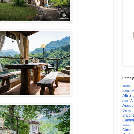
Cerca 
3Epic
Sant'An
Altro
Ar
Arni
Associ
Bertini
Bricche
Cammin
Italiano
Cardo