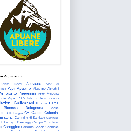
per Argomento
Alluvione
Abisso Revel
Alpe di
Alpi Apuane
Altissimo
Altitudini
tonio
Ambiente
Appennini
Arco
Argegna
onte
Arpat
Assicurazioni
ASD
Asinara
azioni Gallicanesi
Barga
Balzone
Biomasse
Bolognana
Bonus
Calcio
tte
CAI
Calomini
Brillo
Broglio
i storici
Cammino di Santiago
Cammino
Campeggi
Campo
 di Santiago
Capo Nord
so
Careggine
Cartoline
Cascio
Cashless