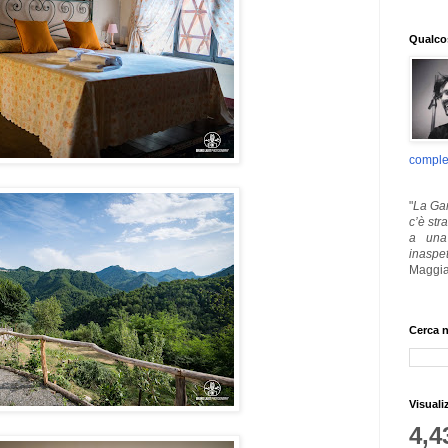
Qualcos
comple
"
La Gar
c’è str
a una 
inaspe
Maggia
Cerca n
Visuali
4,4