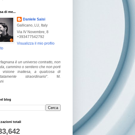
a di me...
Daniele Saisi
Gallicano, LU, Italy
Via IV Novembre, 8
+393477542792
Visualizza il mio profilo
to
fagnana è un universo contratto, non
ada, cammino o sentiero che non porti
visione inattesa, a qualcosa di
ttatamente straordinario
".
M.
ni
el blog
zzazioni totali
33,642