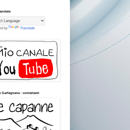
anslate
ed by
Translate
n Garfagnana - contattami