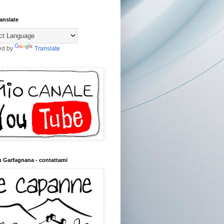
anslate
ed by
Translate
n Garfagnana - contattami