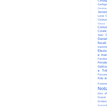
Casta
Garfag
Cervinia
Jacop
Lucia
C
Ciclotu
Ciocco
Comun
Corale
C
Saisi
Danie
fiscali
tramont
Elezio
e man
Facebo
Ferrate
Gallica
e Trib
Forcon
Foto di
Fusione
Noti
Giro d'I
Gravel
Grottor
Inceneri