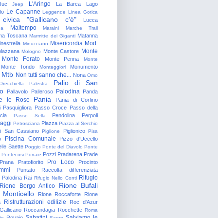
L'Aringo
Iuc
La Barca
Lago
Jeep
Le Capanne
lo
Leggende
Linea Gotica
 civica "Gallicano c'è"
Lucca
Maltempo
na
Maraini
Marche Trail
a Toscana
Matanna
Marmitte dei Giganti
Misericordia
Mod.
nestrella
Minucciano
Monte
lazzana
Monte Castore
Mologno
Monte Forato
Monte Penna
Monte
Monte Tondo
Monumento
Monteggiori
Mtb
Non tutti sanno che...
Nona
Omo
Palio di San
Orecchiella
Palestra
o
Palodina
Pallavolo
Palleroso
Panda
Pania
e le Rose
Pania di Corfino
i
Pasquigliora
Passo Croce
Passo della
cia
Pendolina
Perpoli
Passo Sella
aggi
Piazza
Petrosciana
Piazza al Serchio
di San Cassiano
Piglionico
Piglione
Pisa
Piscina Comunale
o
Pizzo d'Uccello
lle Saette
Poggio
Ponte del Diavolo
Ponte
Pozzi
Pradarena
Prade
Pontecosi
Porraie
Pro Loco
Prana
Pratofiorito
Procinto
ammi
Puntato
Raccolta differenziata
Rifugio
Palodina
Rai
Rifugio Nello Conti
Rione Bufali
Rione Borgo Antico
 Monticello
Rione Roccaforte
Rione
Ristrutturazioni edilizie
a
Roc d'Azur
allicano
Roccandagia
Rocchette
Roma
Sabatini
Salviamo le
Rovaio
io
Sagro