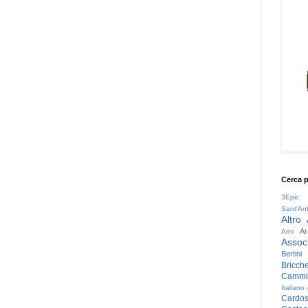
Cerca 
3Epic
Sant'An
Altro
Ar
Arni
Associ
Bertini
Bricche
Cammin
Italiano
Cardo