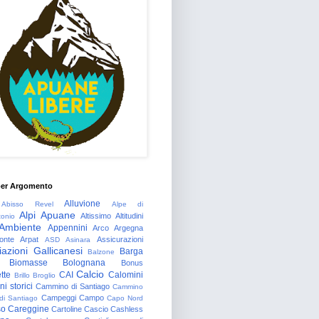
per Argomento
Alluvione
Abisso Revel
Alpe di
Alpi Apuane
Altissimo
Altitudini
tonio
Ambiente
Appennini
Arco
Argegna
onte
Arpat
Assicurazioni
ASD
Asinara
azioni Gallicanesi
Barga
Balzone
Biomasse
Bolognana
Bonus
Calcio
tte
CAI
Calomini
Brillo
Broglio
i storici
Cammino di Santiago
Cammino
Campeggi
Campo
 di Santiago
Capo Nord
so
Careggine
Cartoline
Cascio
Cashless