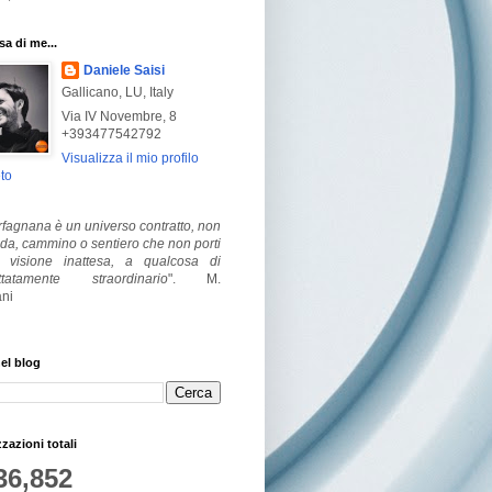
a di me...
Daniele Saisi
Gallicano, LU, Italy
Via IV Novembre, 8
+393477542792
Visualizza il mio profilo
to
fagnana è un universo contratto, non
ada, cammino o sentiero che non porti
visione inattesa, a qualcosa di
ttatamente straordinario
".
M.
ni
el blog
zzazioni totali
36,852