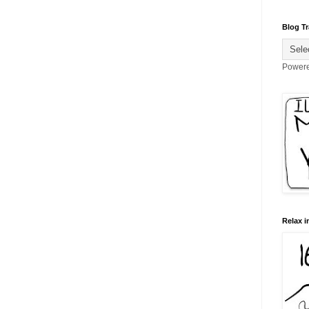
Blog Tr
Power
Relax i