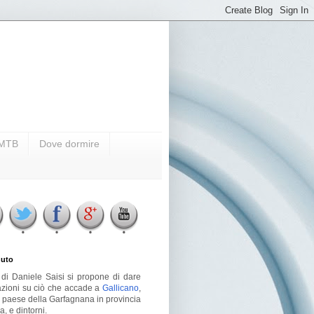
i MTB
Dove dormire
uto
g di Daniele Saisi si propone di dare
azioni su ciò che accade a
Gallicano
,
o paese della Garfagnana in provincia
a, e dintorni.