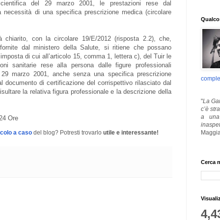
 scientifica del 29 marzo 2001, le prestazioni rese dal
za necessità di una specifica prescrizione medica (circolare
Qualcos
 chiarito, con la circolare 19/E/2012 (risposta 2.2), che,
fornite dal ministero della Salute, si ritiene che possano
posta di cui all’articolo 15, comma 1, lettera c), del Tuir le
ni sanitarie rese alla persona dalle figure professionali
le 29 marzo 2001, anche senza una specifica prescrizione
comple
al documento di certificazione del corrispettivo rilasciato dal
sultare la relativa figura professionale e la descrizione della
"
La Gar
c’è str
a una 
 24 Ore
inaspe
Maggia
icolo a caso
del blog? Potresti trovarlo
utile e interessante!
Cerca n
Visuali
4,4