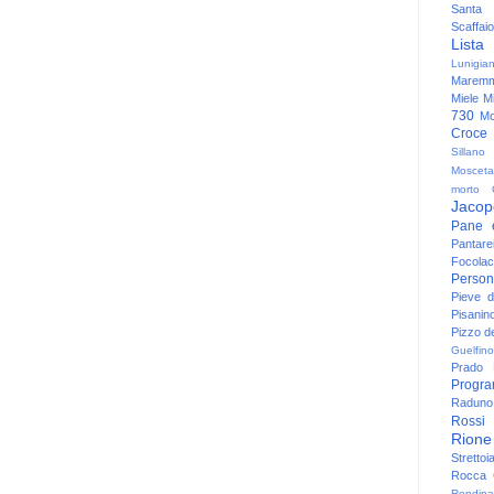
Santa
Scaffaio
Lista
Lunigia
Maremm
Miele
Mi
730
Mo
Croce
Sillano
Mosceta
morto
Jacop
Pane 
Pantare
Focolac
Person
Pieve 
Pisanin
Pizzo de
Guelfino
Prado
Progr
Raduno 
Rossi
Rione
Strettoi
Rocca G
Rondina