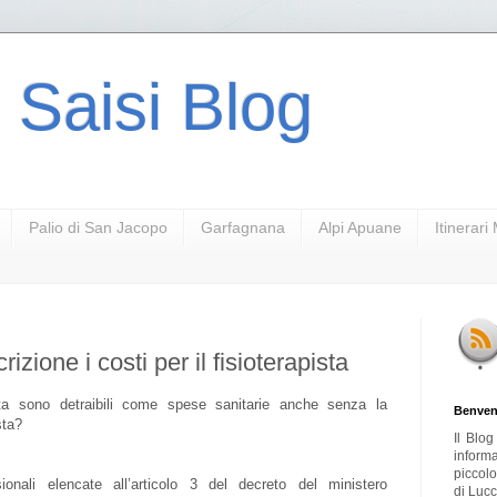
 Saisi Blog
Palio di San Jacopo
Garfagnana
Alpi Apuane
Itinerar
izione i costi per il fisioterapista
ista sono detraibili come spese sanitarie anche senza la
Benven
sta?
Il Blo
inform
piccol
ionali elencate all’articolo 3 del decreto del ministero
di Lucc