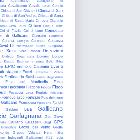
gna
Castelnuovo
Castiglione di
nana
Cavalbianco
Cavallo
Cencio
Cave
Chiesa di San
Chiesa di San Giovanni
o
Chiesa di Sant'Andrea
Chiesa di Santa
Chieva
hiesa di Santa Maria
Ciaspole
rismo
Cimitero
Cima Tauffi
Cinque Terre
Comodato
Col di Favilla
Col di Luco
e di Gallicano
Contrario
Contributi
Corchia
Coronato
Costanza
Coreglia
ovid-19
criptovalute
Cusna
Cutigliano
le Saisi
Detrazioni
Della Robbia
Dialetto
Dolomiti
Doppio
Doganaccia
o
Ducato Estense
e-fattura
Eglio
Elba
ni
EPIC
Eventi
Eremo di Calomini
ifestazioni
Excel
Fabbriche di Vallico
Ferdinando Saisi
ok
Ferrata degli Artisti
Festa sul Monticello
Feste
Fisco
nesi
Fiaccolata
Fiattone
Fiocca
uti
Focaccia Leva
Fogliaio
Folgorito
Fornovolasco
Fortezze
e
Foto del mese
 Gallicano
Francigena
Funghi
Freddone
Gallicano
Gaia
Gabberi
zie
Garfagnana
Geo
Giovo
GPS
Giuliano Guazzelli
talia
Gogli
Grotta del Vento
Grondilice
Grotte
Imu
otondo
Gruppo Valanga
Hero
Inps
Indovinelli Gallicanesi
Isola
tore