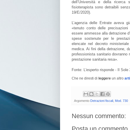
dell’Università e della ricerca
fisioterapista sono detraibili sen
19/E/2020).
L’agenzia delle Entrate aveva già
«tenuto conto delle precisazioni 
essere ammesse alla detrazione d’im
spese sostenute per le prestazio
elencate nel decreto ministeria
medica. Ai fini della detrazione, d
professionista sanitario dovranno ri
prestazione sanitaria resa».
Fonte: L'esperto risponde - Il Sole
Che ne diresti di
leggere
un altro
art
Argomento
Detrazioni fiscali
,
Mod. 730
Nessun commento:
Posta un commento