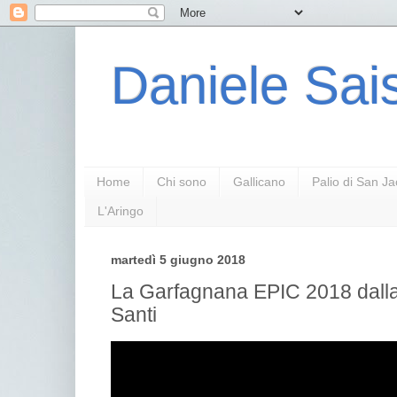
Daniele Sais
Home
Chi sono
Gallicano
Palio di San J
L'Aringo
martedì 5 giugno 2018
La Garfagnana EPIC 2018 dall
Santi