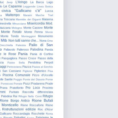
L'Aringo
Iuc
La Barca
Lago
Jeep
Le Capanne
lo
Leggende
Linea Gotica
 civica "Gallicano c'è"
Lucca
Maltempo
na
Maraini
Marche Trail
a Toscana
Matanna
Marmitte dei Giganti
Misericordia
Mod.
nestrella
Minucciano
Monte
lazzana
Monte Castore
Mologno
Monte Forato
Monte Penna
Monte
Monte Tondo
Monumento
Monteggiori
Mtb
Non tutti sanno che...
Nona
Omo
Palio di San
Orecchiella
Palestra
o
Palodina
Pallavolo
Palleroso
Panda
Pania
e le Rose
Pania di Corfino
i
Pasquigliora
Passo Croce
Passo della
cia
Pendolina
Perpoli
Passo Sella
aggi
Piazza
Petrosciana
Piazza al Serchio
di San Cassiano
Piglionico
Piglione
Pisa
Piscina Comunale
o
Pizzo d'Uccello
lle Saette
Poggio
Ponte del Diavolo
Ponte
Pozzi
Pradarena
Prade
Pontecosi
Porraie
Pro Loco
Prana
Pratofiorito
Procinto
ammi
Puntato
Raccolta differenziata
Rifugio
Palodina
Rai
Rifugio Nello Conti
Rione Bufali
Rione Borgo Antico
 Monticello
Rione Roccaforte
Rione
Ristrutturazioni edilizie
a
Roc d'Azur
allicano
Roccandagia
Rocchette
Roma
Sabatini
Salviamo le
Rovaio
io
Sagro