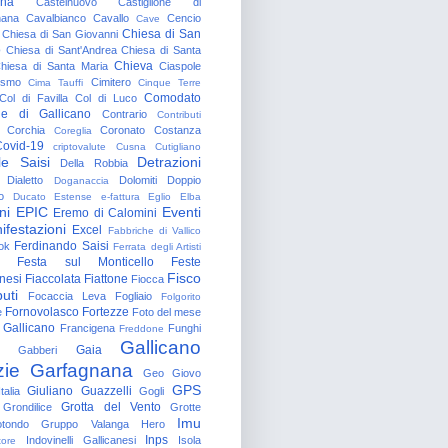
gna
Castelnuovo
Castiglione di
nana
Cavalbianco
Cavallo
Cencio
Cave
Chiesa di San
Chiesa di San Giovanni
o
Chiesa di Sant'Andrea
Chiesa di Santa
Chieva
hiesa di Santa Maria
Ciaspole
rismo
Cimitero
Cima Tauffi
Cinque Terre
Comodato
Col di Favilla
Col di Luco
e di Gallicano
Contrario
Contributi
Corchia
Coronato
Costanza
Coreglia
ovid-19
criptovalute
Cusna
Cutigliano
le Saisi
Detrazioni
Della Robbia
Dialetto
Dolomiti
Doppio
Doganaccia
o
Ducato Estense
e-fattura
Eglio
Elba
ni
EPIC
Eventi
Eremo di Calomini
ifestazioni
Excel
Fabbriche di Vallico
Ferdinando Saisi
ok
Ferrata degli Artisti
Festa sul Monticello
Feste
Fisco
nesi
Fiaccolata
Fiattone
Fiocca
uti
Focaccia Leva
Fogliaio
Folgorito
Fornovolasco
Fortezze
e
Foto del mese
 Gallicano
Francigena
Funghi
Freddone
Gallicano
Gaia
Gabberi
zie
Garfagnana
Geo
Giovo
GPS
Giuliano Guazzelli
talia
Gogli
Grotta del Vento
Grondilice
Grotte
Imu
otondo
Gruppo Valanga
Hero
Inps
Indovinelli Gallicanesi
Isola
tore