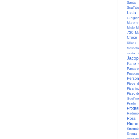
Santa
Scaffaio
Lista
Lunigia
Maremm
Miele
Mi
730
Mo
Croce
Sillano
Mosceta
morto
Jacop
Pane 
Pantare
Focolac
Person
Pieve 
Pisanin
Pizzo de
Guelfino
Prado
Progr
Raduno 
Rossi
Rione
Strettoi
Rocca G
Rondina