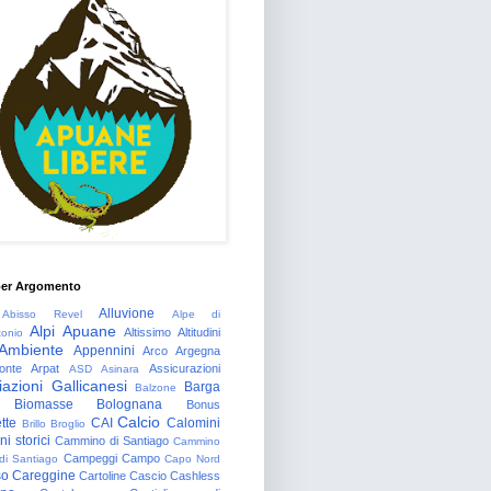
per Argomento
Alluvione
Abisso Revel
Alpe di
Alpi Apuane
Altissimo
Altitudini
tonio
Ambiente
Appennini
Arco
Argegna
onte
Arpat
Assicurazioni
ASD
Asinara
azioni Gallicanesi
Barga
Balzone
Biomasse
Bolognana
Bonus
Calcio
tte
CAI
Calomini
Brillo
Broglio
i storici
Cammino di Santiago
Cammino
Campeggi
Campo
 di Santiago
Capo Nord
so
Careggine
Cartoline
Cascio
Cashless