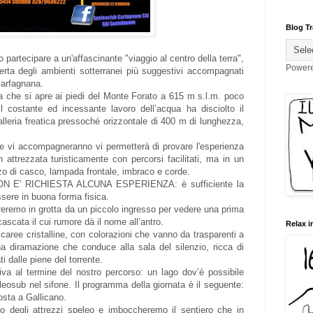
Blog Tr
 partecipare a un'affascinante "viaggio al centro della terra",
Power
erta degli ambienti sotterranei più suggestivi accompagnati
Garfagnana.
a che si apre ai piedi del Monte Forato a 615 m s.l.m. poco
Il costante ed incessante lavoro dell’acqua ha disciolto il
lleria freatica pressoché orizzontale di 400 m di lunghezza,
che vi accompagneranno vi permetterà di provare l'esperienza
 attrezzata turisticamente con percorsi facilitati, ma in un
zzo di casco, lampada frontale, imbraco e corde.
e NON E' RICHIESTA ALCUNA ESPERIENZA: è sufficiente la
ssere in buona forma fisica.
eremo in grotta da un piccolo ingresso per vedere una prima
cascata il cui rumore dà il nome all’antro.
Relax i
lcaree cristalline, con colorazioni che vanno da trasparenti a
 diramazione che conduce alla sala del silenzio, ricca di
ti dalle piene del torrente.
riva al termine del nostro percorso: un lago dov’è possibile
leosub nel sifone. Il programma della giornata è il seguente:
Posta a Gallicano.
mo degli attrezzi speleo e imboccheremo il sentiero che in