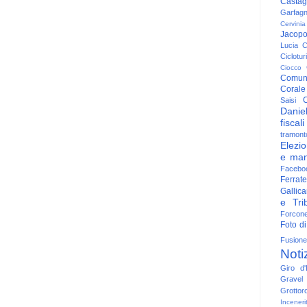
Casta
Garfag
Cervinia
Jacop
Lucia
C
Ciclotu
Ciocco
Comun
Corale
C
Saisi
Danie
fiscali
tramont
Elezio
e man
Facebo
Ferrate
Gallica
e Trib
Forcon
Foto di
Fusione
Noti
Giro d'I
Gravel
Grottor
Inceneri