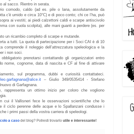
o al sacco. Rientro in serata.
ario comodo, caldo (ad es. pile o lana, assolutamente da
otta c'è umido e circa 10°C) e di poco conto; chi ce l’ha, può
ra ai vestiti; ai piedi calzettoni caldi e scarpe antiscivolo
omma con suola scolpita), alle mani guanti a perdere (es. per
uto un ricambio completo di scarpe e mutande.
ta a tutti. La quota di partecipazione per i Soci CAI è di 10
ta comprende il noleggio dell’attrezzatura speleologica e la
er i non soci.
 obbligatorio prenotarsi contattando gli organizzatori entro
o nome, cognome, data di nascita e CF al fine di attivare
gliamento, sul programma, dubbi e curiosità contattateci.
leo.garfagnana@alice.it
– Giulio 349/0535414 - Stefano
lnuovo di Garfagnana.
re, rappresenta un ottimo inizio per coloro che vogliono
gia.
 cui il Vallisneri fece le osservazioni scientifiche che lo
e il ciclo perenne delle acque e lo Spallanzani condusse i
che i primi passi della vostra carriera di speleologi.
icolo a caso
del blog? Potresti trovarlo
utile e interessante!