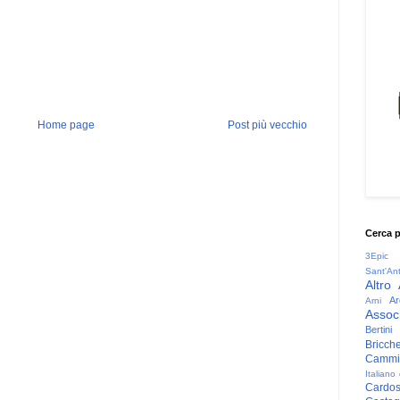
Home page
Post più vecchio
Cerca 
3Epic
Sant'An
Altro
Ar
Arni
Associ
Bertini
Bricche
Cammin
Italiano
Cardo