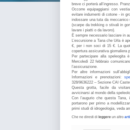
breve ci porterà all’ingresso. Pranz
Occorre equipaggiarsi con vesti
evitare indumenti di cotone - in gr
indossare una tuta da meccanico sop
(scarpe da trekking o stivali in g
lavare i piatti o da lavoro).
È sempre necessario lasciare in a
L’escursione a Tana che Urla è aper
€, per i non soci di 15 €. La quo
copertura assicurativa giornaliera p
Per partecipare alla speleogita è
Mercoledì 22 febbraio comunicand
l’assicurazione.
Per altre informazioni sull’abbi
Informazioni e prenotazioni:
spe
328/9636222 – Sezione CAI Caste
Questa grotta, facile da visita
avvicinarsi al mondo della speleolo
Con l’augurio che questa Tana, in
portarono per primo a modellizzar
primi studi di idrogeologia, veda an
Che ne diresti di
leggere
un altro
art