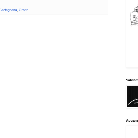
Garfagnana
,
Grotte
Salvia
Apuane