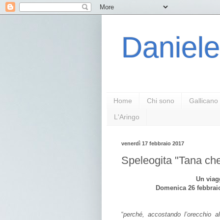
Daniele
Home
Chi sono
Gallicano
L'Aringo
venerdì 17 febbraio 2017
Speleogita "Tana che
Un viagg
Domenica 26 febbraio
“
perché, accostando l’orecchio 