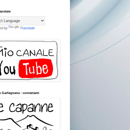
anslate
ed by
Translate
n Garfagnana - contattami