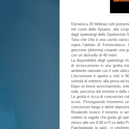
Domenica 26 febbraio tutti potranno
nel cuore delle Apuane, alla scop
dagli speleologi dello Speleoclub 
Tana che Urla è una cavità carsic
sopra l’abitato di Fornovolasco. 
grezzone (dolomia) creando una ga
con un dislivello di 48 metri.
La disponibilità degli speleologi 
di un’escursione in una grotta non
ambiente naturale con il solo utili
L'escursione è aperta a tutti 
volontà di mettersi alla prova ed e
Dopo un breve avvicinamento, entr
sala, percorsa dal torrente e dalla 
La grotta è ricca di concrezioni ca
scure. Proseguendo troveremo una
concrezioni fango e detriti deposita
Risalendo invece il torrente si ar
vedere la sagola che guida gli spe
ritrovo alle ore 9.00 in P.za della 
Parcheggiate le auto, ci vestire