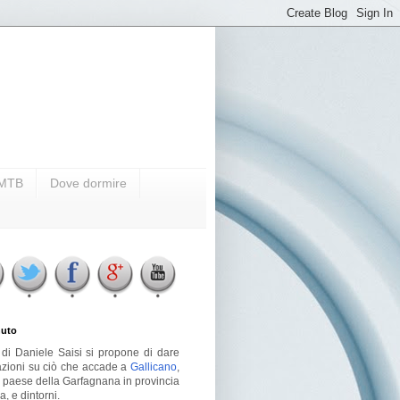
i MTB
Dove dormire
uto
g di Daniele Saisi si propone di dare
azioni su ciò che accade a
Gallicano
,
o paese della Garfagnana in provincia
a, e dintorni.