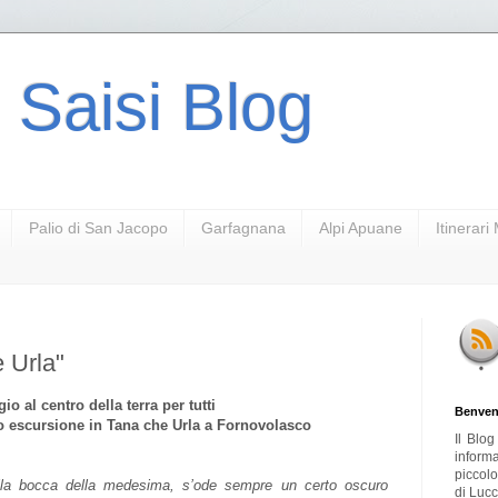
 Saisi Blog
Palio di San Jacopo
Garfagnana
Alpi Apuane
Itinerar
 Urla"
io al centro della terra per tutti
Benven
 escursione in Tana che Urla a Fornovolasco
Il Blo
inform
piccol
alla bocca della medesima, s’ode sempre un certo oscuro
di Lucc