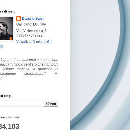
a di me...
Daniele Saisi
Gallicano, LU, Italy
Via IV Novembre, 8
+393477542792
Visualizza il mio profilo
to
fagnana è un universo contratto, non
ada, cammino o sentiero che non porti
visione inattesa, a qualcosa di
ttatamente straordinario
".
M.
ni
el blog
zzazioni totali
34,103