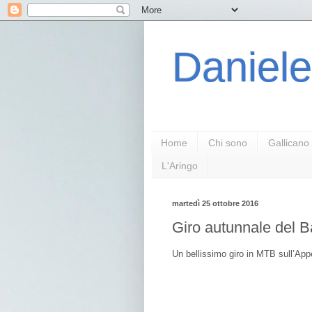
Daniele
Home
Chi sono
Gallicano
L'Aringo
martedì 25 ottobre 2016
Giro autunnale del 
Un bellissimo giro in MTB sull’App