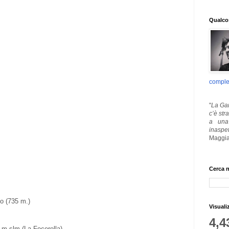
Qualcos
comple
"
La Gar
c’è str
a una 
inaspe
Maggia
Cerca n
o (735 m.)
Visuali
4,4
m slm (La Focerella)