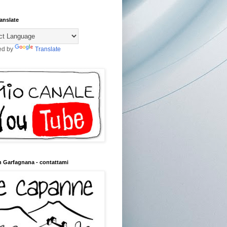
anslate
ed by
Translate
n Garfagnana - contattami