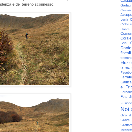
Casta
endenza e del terreno sconnesso.
Garfag
Cervinia
Jacop
Lucia
C
Ciclotu
Ciocco
Comun
Corale
C
Saisi
Danie
fiscali
tramont
Elezio
e man
Facebo
Ferrate
Gallica
e Trib
Forcon
Foto di
Fusione
Noti
Giro d'I
Gravel
Grottor
Inceneri