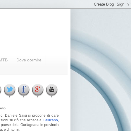
i MTB
Dove dormire
uto
g di Daniele Saisi si propone di dare
azioni su ciò che accade a
Gallicano
,
o paese della Garfagnana in provincia
a, e dintorni.