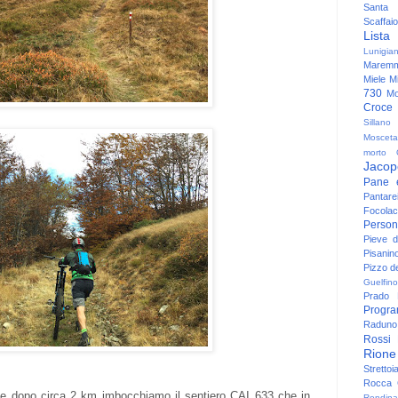
Santa
Scaffaio
Lista
Lunigia
Maremm
Miele
Mi
730
Mo
Croce
Sillano
Mosceta
morto
Jacop
Pane 
Pantare
Focolac
Person
Pieve 
Pisanin
Pizzo de
Guelfino
Prado
Progr
Raduno 
Rossi
Rione
Strettoi
Rocca G
 dopo circa 2 km imbocchiamo il sentiero CAI 633 che in
Rondina