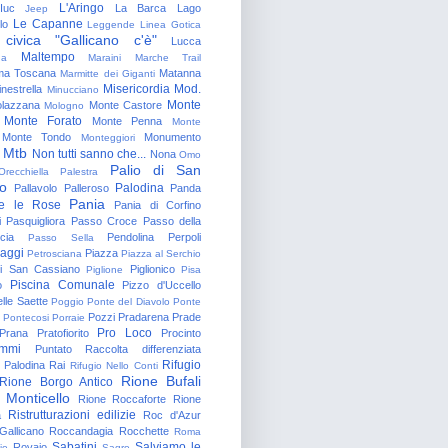
L'Aringo
Iuc
La Barca
Lago
Jeep
Le Capanne
lo
Leggende
Linea Gotica
 civica "Gallicano c'è"
Lucca
Maltempo
na
Maraini
Marche Trail
a Toscana
Matanna
Marmitte dei Giganti
Misericordia
Mod.
nestrella
Minucciano
Monte
lazzana
Monte Castore
Mologno
Monte Forato
Monte Penna
Monte
Monte Tondo
Monumento
Monteggiori
Mtb
Non tutti sanno che...
Nona
Omo
Palio di San
Orecchiella
Palestra
o
Palodina
Pallavolo
Palleroso
Panda
Pania
e le Rose
Pania di Corfino
i
Pasquigliora
Passo Croce
Passo della
cia
Pendolina
Perpoli
Passo Sella
aggi
Piazza
Petrosciana
Piazza al Serchio
di San Cassiano
Piglionico
Piglione
Pisa
Piscina Comunale
o
Pizzo d'Uccello
lle Saette
Poggio
Ponte del Diavolo
Ponte
Pozzi
Pradarena
Prade
Pontecosi
Porraie
Pro Loco
Prana
Pratofiorito
Procinto
ammi
Puntato
Raccolta differenziata
Rifugio
Palodina
Rai
Rifugio Nello Conti
Rione Bufali
Rione Borgo Antico
 Monticello
Rione Roccaforte
Rione
Ristrutturazioni edilizie
a
Roc d'Azur
allicano
Roccandagia
Rocchette
Roma
Sabatini
Salviamo le
Rovaio
io
Sagro