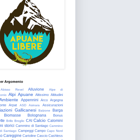
per Argomento
Alluvione
Abisso Revel
Alpe di
Alpi Apuane
Altissimo
Altitudini
tonio
Ambiente
Appennini
Arco
Argegna
onte
Arpat
Assicurazioni
ASD
Asinara
azioni Gallicanesi
Barga
Balzone
Biomasse
Bolognana
Bonus
Calcio
tte
CAI
Calomini
Brillo
Broglio
i storici
Cammino di Santiago
Cammino
Campeggi
Campo
 di Santiago
Capo Nord
so
Careggine
Cartoline
Cascio
Cashless