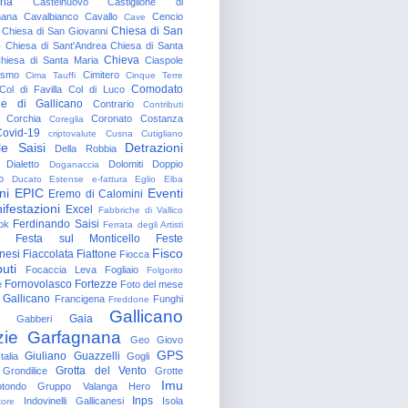
gna
Castelnuovo
Castiglione di
nana
Cavalbianco
Cavallo
Cencio
Cave
Chiesa di San
Chiesa di San Giovanni
o
Chiesa di Sant'Andrea
Chiesa di Santa
Chieva
hiesa di Santa Maria
Ciaspole
rismo
Cimitero
Cima Tauffi
Cinque Terre
Comodato
Col di Favilla
Col di Luco
e di Gallicano
Contrario
Contributi
Corchia
Coronato
Costanza
Coreglia
ovid-19
criptovalute
Cusna
Cutigliano
le Saisi
Detrazioni
Della Robbia
Dialetto
Dolomiti
Doppio
Doganaccia
o
Ducato Estense
e-fattura
Eglio
Elba
ni
EPIC
Eventi
Eremo di Calomini
ifestazioni
Excel
Fabbriche di Vallico
Ferdinando Saisi
ok
Ferrata degli Artisti
Festa sul Monticello
Feste
Fisco
nesi
Fiaccolata
Fiattone
Fiocca
uti
Focaccia Leva
Fogliaio
Folgorito
Fornovolasco
Fortezze
e
Foto del mese
 Gallicano
Francigena
Funghi
Freddone
Gallicano
Gaia
Gabberi
zie
Garfagnana
Geo
Giovo
GPS
Giuliano Guazzelli
talia
Gogli
Grotta del Vento
Grondilice
Grotte
Imu
otondo
Gruppo Valanga
Hero
Inps
Indovinelli Gallicanesi
Isola
tore