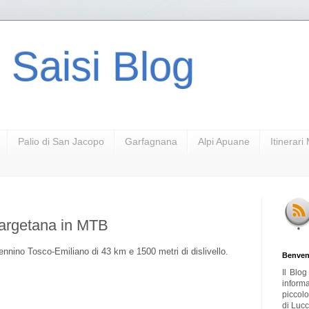
 Saisi Blog
Palio di San Jacopo
Garfagnana
Alpi Apuane
Itinerar
Bargetana in MTB
ennino Tosco-Emiliano di 43 km e 1500 metri di dislivello.
Benven
Il Blo
inform
piccol
di Lucc