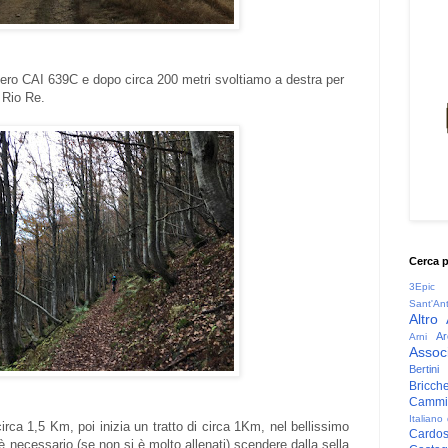
tiero CAI 639C e dopo circa 200 metri svoltiamo a destra per
 Rio Re.
Cerca 
3Epic
Sant'An
Altro
Ar
Arni
Associ
Bertini
Bricche
Cammin
Italiano
circa 1,5 Km, poi inizia un tratto di circa 1Km, nel bellissimo
Cardo
è necessario (se non si è molto allenati) scendere dalla sella