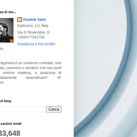
a di me...
Daniele Saisi
Gallicano, LU, Italy
Via IV Novembre, 8
+393477542792
Visualizza il mio profilo
to
fagnana è un universo contratto, non
ada, cammino o sentiero che non porti
visione inattesa, a qualcosa di
ttatamente straordinario
".
M.
ni
el blog
zzazioni totali
33,648