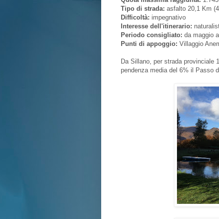
Tipo di strada:
asfalto 20,1 Km (4
Difficoltà:
impegnativo
Interesse dell'itinerario:
naturalis
Periodo consigliato:
da maggio a
Punti di appoggio:
Villaggio Anem
Da Sillano, per strada provinciale 
pendenza media del 6% il Passo d